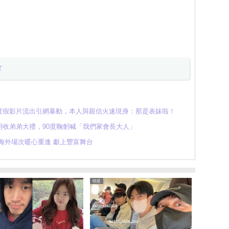
T
度假影片流出引網暴動，本人與親信火速現身：那是表妹啦！
明收弟弟大禮，90度鞠躬喊「我們家會長大人」
場海外場次暖心重逢 獻上豐富舞台
明星