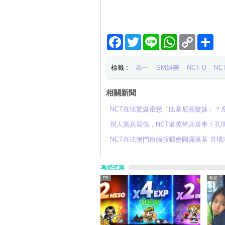
Facebook
Twitter
Line
WhatsApp
Copy
分
Link
享
標籤 :
泰一
SM娛樂
NCT U
NC
相關新聞
NCT在玹驚爆密戀「比基尼長髮妹」？
別人當兵寫信，NCT道英當兵送車！孔
NCT在玹澳門粉絲演唱會圓滿落幕 首
為您推薦
明星