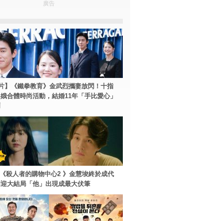
廣告
片】《鐵拳教育》金武烈攜妻放閃！十指
娥合體時尚活動，結婚11年「手比愛心」
爾
ey+《殺人者的購物中心2 》金慧埈終於成代
周迎大結局「他」出現成最大伏筆