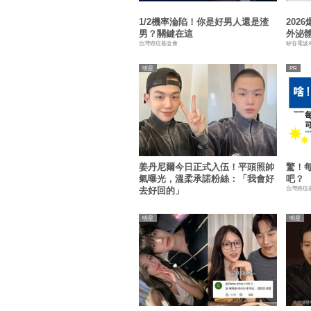
1/2機率淪陷！你是好男人還是渣
202
男？關鍵在這
外泌
台灣癌症基金會
矽谷電波
明星
姜丹尼爾今日正式入伍！平頭照帥
驚！
氣曝光，溫柔承諾粉絲：「我會好
吧？
台灣癌症
去好回的」
明星
明星