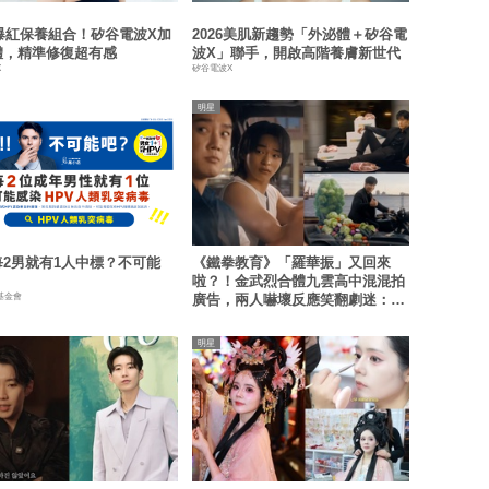
6爆紅保養組合！矽谷電波X加
2026美肌新趨勢「外泌體＋矽谷電
體，精準修復超有感
波X」聯手，開啟高階養膚新世代
X
矽谷電波X
明星
每2男就有1人中標？不可能
《鐵拳教育》「羅華振」又回來
啦？！金武烈合體九雲高中混混拍
基金會
廣告，兩人嚇壞反應笑翻劇迷：根
本番外篇！
明星