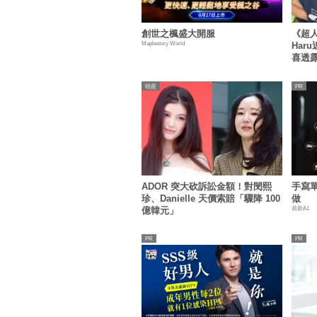
創世之楓盛大開服
《超人
Maplestory World
Har
喜透
明星
ADOR 突大砍訴訟金額！對閔熙
手寫
珍、Danielle 天價索賠「驟降 100
做
鼎新A1
億韓元」