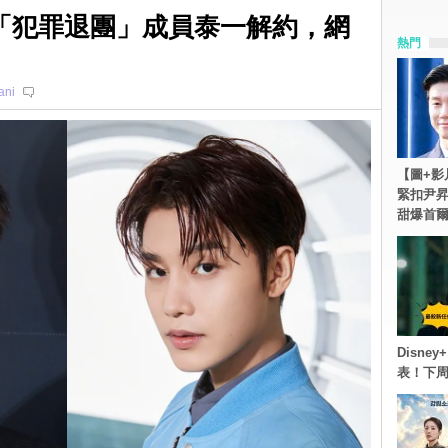
T「犯罪退團」成員泰一解約，網
熱門
ani
【圖+影
緊扣尹昇
甜爆首
Disn
表！下