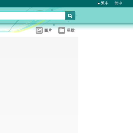
繁中
简中
圖片
星檔