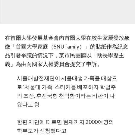
在首爾大學發展基金會向首爾大學在校生家屬發放象
徵「首爾大學家庭（SNU family）」的貼紙作為紀念
品引發爭議的情況下，某市民團體以「助長學歷主
義」為由向國家人權委員會提交了申訴。
서울대발전재단이 서울대생 가족을 대상으
로 '서울대 가족' 스티커를 배포하자 학벌주
의 조장, 후진국형 천박함이라는 비판이 나
왔다고 함
한편 재단에 따르면 현재까지 2000여명의
학부모가 신청했다고