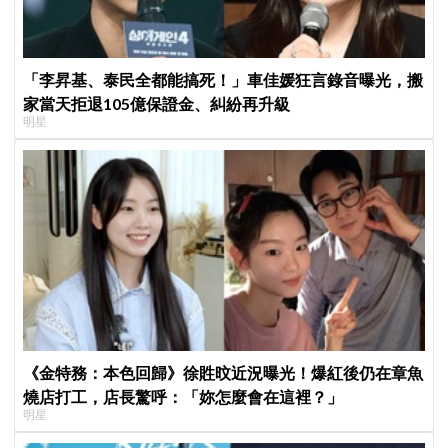
「李昇基、泰民全都能搞死！」車佳媛狂言錄音曝光，搬
家當天拒退105億保證金、糾紛再升級
明星
《金特務：本色回歸》徐貹旼近況曝光！爆紅後仍在章魚
燒店打工，店長驚呼：「妳怎麼會在這裡？」
明星