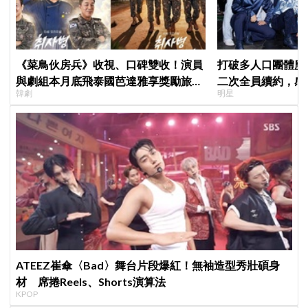
《菜鳥伙房兵》收視、口碑雙收！演員
打破多人口團體魔咒
與劇組本月底飛泰國芭達雅享獎勵旅
二次全員續約，感
韓劇
明星
行，慶祝亮眼成績
「TEAM SVT」
ATEEZ崔傘〈Bad〉舞台片段爆紅！無袖造型秀壯碩身
材 席捲Reels、Shorts演算法
KPOP