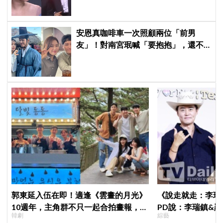
安恩真咖啡車一次照顧兩位「前男
友」！對南宮珉喊「要抱抱」，還不
忘提醒金大明：別忘了你新婚 XD
郭東延入伍在即！適逢《雲畫的月光》
《說走就走：李瑞
10週年，主角群不只一起合拍畫報，還
PD說：李瑞鎮&
韓劇
綜藝
錄製特別節目
劇的男女主角一樣