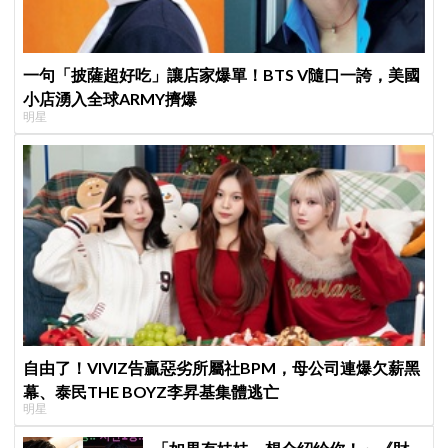
一句「披薩超好吃」讓店家爆單！BTS V隨口一誇，美國
小店湧入全球ARMY擠爆
明星
自由了！VIVIZ告贏惡劣所屬社BPM，母公司連爆欠薪黑
幕、泰民THE BOYZ李昇基集體逃亡
明星