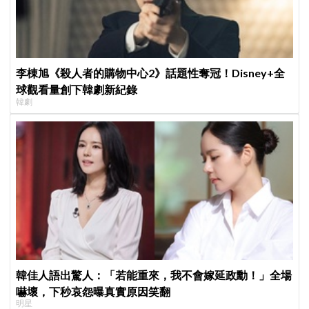
李棟旭《殺人者的購物中心2》話題性奪冠！Disney+全
球觀看量創下韓劇新紀錄
韓劇
韓佳人語出驚人：「若能重來，我不會嫁延政勳！」全場
嚇壞，下秒哀怨曝真實原因笑翻
明星