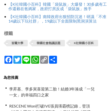
【K社韓國小百科】韓國「袋鼠族」大爆發！30多歲有工
作還賴在爸媽家，政府打房反成「袋鼠族」推手
【K社韓國小百科】南韓政府出狠招防沉迷！研議「不准
14歲以下玩社群」，19歲以下全面限制黑洞演算法
標籤
首爾大學
韓國社會熱議話題
K社韓國小百科
Facebook
Twitter
Line
WhatsApp
Copy
分
Link
享
為您推薦
李昇基、李多寅喜迎第二胎！結婚3年湊成「一兒
一女」的幸福四口之家
RESCENE Woni打破IVE張員瑛霸榜記錄，登頂