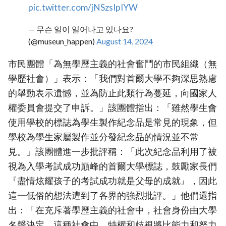
pic.twitter.com/jNSzsIpIYW
— 무슨 일이 일어나고 있나요?
(@museun_happen)
August 14, 2024
市民團體「為無學歷主義的社會奮鬥的市民組織（無
學歷社會）」表示：「我們對首爾大學不夠深思熟慮
的舉動表示遺憾，並為防止此類行為蔓延，向國家人
權委員會提交了申訴。」該團體指出：「雖然學生會
使用學校的標誌為學生製作紀念品是常見的現象，但
學校為學生家屬製作並分發紀念品的情況並不常
見。」該團體進一步批評稱：「此次紀念品利用了被
視為入學考試成功巔峰的首爾大學標誌，鼓勵家長們
『盡情炫耀孩子的考試成功就是父母的成就』，因此
這一低俗的想法遭到了各界的強烈批評。」他們還指
出：「在充斥著學歷主義的社會中，社會身份由大學
名聲決定，這種社會中，特權和歧視將比能力和努力