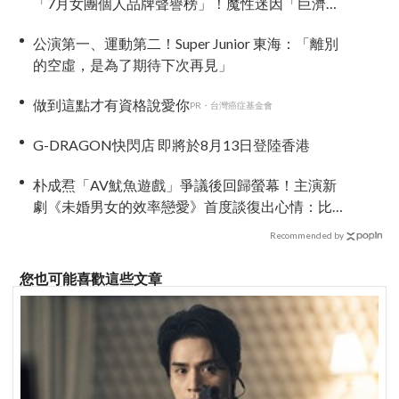
「7月女團個人品牌聲譽榜」！魔性迷因「巨濟呀
吼」全網瘋傳、逆襲Melon第一
公演第一、運動第二！Super Junior 東海：「離別
的空虛，是為了期待下次再見」
做到這點才有資格說愛你
PR・台灣癌症基金會
G-DRAGON快閃店 即將於8月13日登陸香港
朴成焄「AV魷魚遊戲」爭議後回歸螢幕！主演新
劇《未婚男女的效率戀愛》首度談復出心情：比
以往更謹慎
Recommended by
您也可能喜歡這些文章