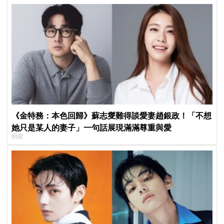
《金特務：本色回歸》蘇志燮難得談愛妻趙銀政！「不想
她只是某人的妻子」一句話展現滿滿尊重與愛
明星