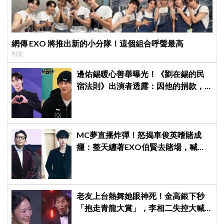
網傳 EXO 將推出新的小分隊！這個組合呼聲最高
明星
邊佑錫暖心善舉曝光！《劉在錫的民
宿法則》出演者透露：因他的捐款，
兒童患者順利完成治療
MC夢直播炸彈！怒揭車俊英嗜賭成
癮：整天纏著EXO伯賢去賭場，喊話
「伯賢啊，男人就是要會賭」
老友上台熱舞她眼神死！金高銀下秒
「抱走青龍大賞」，李相二失控大喊
「呀！」真情流露網笑翻