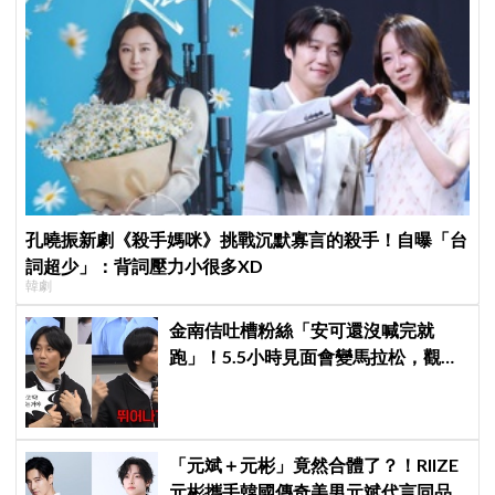
孔曉振新劇《殺手媽咪》挑戰沉默寡言的殺手！自曝「台
詞超少」：背詞壓力小很多XD
韓劇
金南佶吐槽粉絲「安可還沒喊完就
跑」！5.5小時見面會變馬拉松，觀眾
崩潰：以為完場竟還有「第三部」？
「元斌＋元彬」竟然合體了？！RIIZE
元彬攜手韓國傳奇美男元斌代言同品