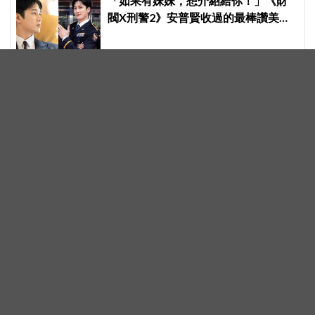
「如果有妹妹，想介紹給你！」《財
閥X刑警2》安普賢收過的最棒讚美，
連哥哥們都認證的好品格～
短短幾十秒竟有6場吻戲太犯規！徐康
俊、安恩真《不是你的戀愛》甜蜜預
告公開，網友直呼：太期待了！
安普賢爆料《財閥X刑警2》幕後！鄭
恩彩看到俞承豪藏不住笑容，卻認為
安普賢只是「搞笑男」
申敏兒化身「皇后」美翻！Disney+
《再婚皇后》前導海報公開，高貴氣
場＋豪華主演陣容讓人超期待！