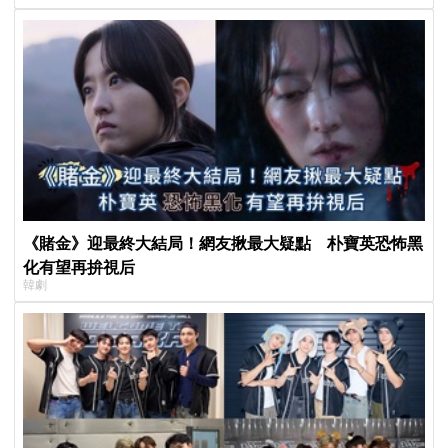
《賭金》迎最終大結局！網友揪最大疑點 朴寶英恐怖黑
化有望再拚視后
韓劇