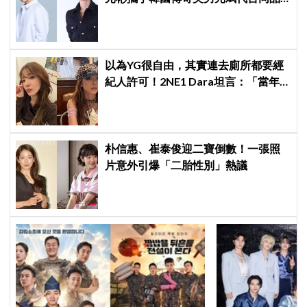
牌，韓網瘋喊：兩個帥哥來了！
以為YG很自由，其實連去廁所都要經
紀人許可！2NE1 Dara坦言：「當年
超羨慕少女時代」
朴信惠、崔泰俊迎二寶倒數！一張照
片意外引爆「二胎性別」熱議