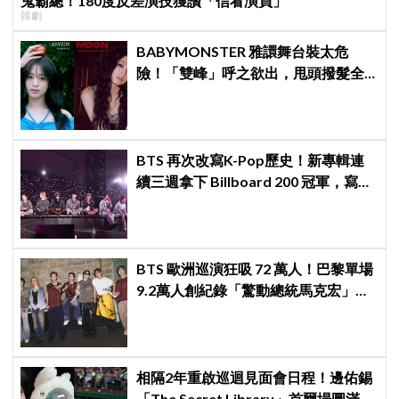
鬼霸總！180度反差演技獲讚「信看演員」
韓劇
BABYMONSTER 雅譞舞台裝太危
險！「雙峰」呼之欲出，甩頭撥髮全
是護胸小動作！網：造型師出來謝罪
BTS 再次改寫K-Pop歷史！新專輯連
續三週拿下 Billboard 200 冠軍，寫下
全球主流市場新神話
BTS 歐洲巡演狂吸 72 萬人！巴黎單場
9.2萬人創紀錄「驚動總統馬克宏」下
站直奔世界盃決賽
相隔2年重啟巡迴見面會日程！邊佑錫
「The Secret Library」首爾場圓滿結