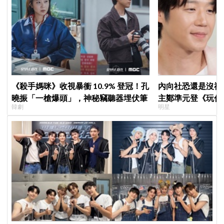
《殺手媽咪》收視暴衝 10.9% 登冠！孔
內向社恐還是沒禮
曉振「一槍爆頭」，神秘竊聽器埋伏筆
主鄭準元登《玩什
韓劇
明星
在錫、孔曉振狂救