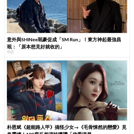
意外與SHINee珉豪促成「SM Run」！東方神起最強昌
珉：「原本想見好就收的」
明星
朴恩斌《超能路人甲》搞怪少女→《毛骨悚然的戀愛》見