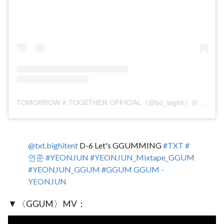
TOMORROW X TOGETHER OFFICIAL（@txt_bighit）分享的貼文
@txt.bighitent
D-6 Let's GGUMMING
#TXT
#
연준
#YEONJUN
#YEONJUN_Mixtape_GGUM
#YEONJUN_GGUM
#GGUM
GGUM -
YEONJUN
▼〈GGUM〉MV：