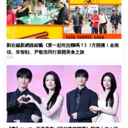
劉在錫新網路綜藝《要一起吃拉麵嗎？》7月開播！金南
佶、朱智勛、尹敬浩同行展開美食之旅
綜藝