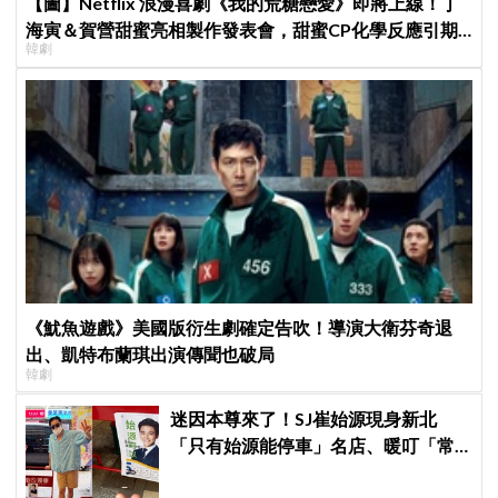
【圖】Netflix 浪漫喜劇《我的荒糖戀愛》即將上線！丁
海寅＆賀營甜蜜亮相製作發表會，甜蜜CP化學反應引期
韓劇
待
《魷魚遊戲》美國版衍生劇確定告吹！導演大衛芬奇退
出、凱特布蘭琪出演傳聞也破局
韓劇
迷因本尊來了！SJ崔始源現身新北
「只有始源能停車」名店、暖叮「常
幫我換照片」，店家尖叫合照網笑