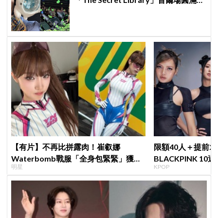
束，見粉絲四葉草應援淚眼汪汪
【有片】不再比拼露肉！崔叡娜
限額40人＋提前2
Waterbomb戰服「全身包緊緊」獲好
BLACKPINK 1
明星
KPOP
評，逆向操作炸翻全場：根本福音戰士
衍」，YG急證實