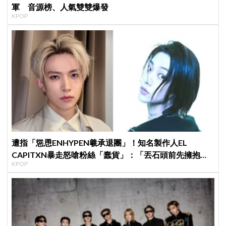
軍 音源榜、人氣雙雙爆發
KPOP
遭指「慫恿ENHYPEN羲承退團」！知名製作人EL
CAPITXN暴走怒嗆粉絲「蠢貨」：「丟石頭前先擁抱他
KPOP
吧」