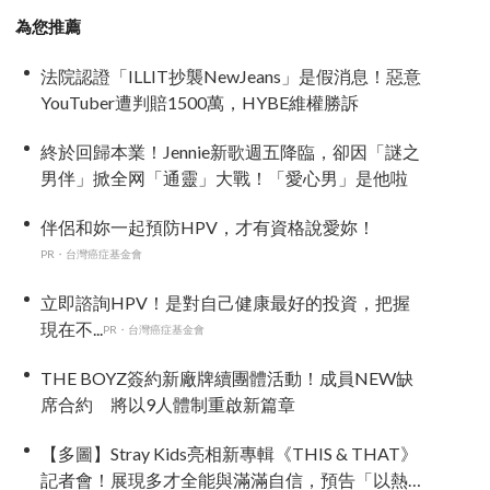
為您推薦
法院認證「ILLIT抄襲NewJeans」是假消息！惡意
YouTuber遭判賠1500萬，HYBE維權勝訴
終於回歸本業！Jennie新歌週五降臨，卻因「謎之
男伴」掀全网「通靈」大戰！「愛心男」是他啦
伴侶和妳一起預防HPV，才有資格說愛妳！
PR・台灣癌症基金會
立即諮詢HPV！是對自己健康最好的投資，把握
現在不...
PR・台灣癌症基金會
THE BOYZ簽約新廠牌續團體活動！成員NEW缺
席合約 將以9人體制重啟新篇章
【多圖】Stray Kids亮相新專輯《THIS & THAT》
記者會！展現多才全能與滿滿自信，預告「以熱