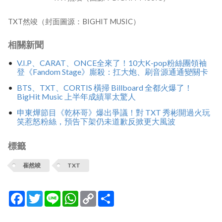
TXT然竣（封面圖源：BIGHIT MUSIC）
相關新聞
V.I.P、CARAT、ONCE全來了！10大K-pop粉絲團領袖
登《Fandom Stage》廝殺：扛大炮、刷音源通通變關卡
BTS、TXT、CORTIS 橫掃 Billboard 全都火爆了！
BigHit Music 上半年成績單太驚人
申東燁節目《乾杯哥》爆出爭議！對 TXT 秀彬開過火玩
笑惹怒粉絲，預告下架仍未道歉反掀更大風波
標籤
崔然竣
TXT
Facebook
Twitter
Line
WhatsApp
Copy
分
Link
享