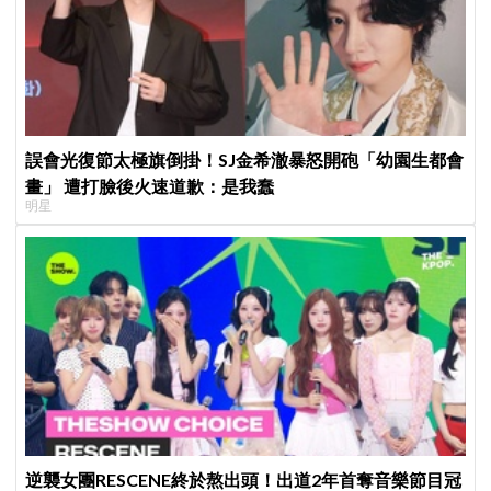
誤會光復節太極旗倒掛！SJ金希澈暴怒開砲「幼園生都會
畫」 遭打臉後火速道歉：是我蠢
明星
逆襲女團RESCENE終於熬出頭！出道2年首奪音樂節目冠