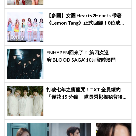
翻：這輩子不能脫粉了
【多圖】女團 Hearts2Hearts 帶著
《Lemon Tang》正式回歸！8位成員
全新造型亮相，青春魅力再升級
ENHYPEN回來了！ 第四次巡
演’BLOOD SAGA’ 10月登陸澳門
打破七年之癢魔咒！TXT 全員續約
「僅花 15 分鐘」 隊長秀彬揭秘背後原
因：大家都帶好了答案！