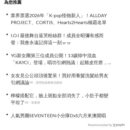
為您推薦
業界票選2026年「K-pop怪物新人」！ALLDAY
PROJECT、CORTIS、Hearts2Hearts稱霸名單
I.O.I 最後舞台逼哭粉絲群！成員全昭彌有感而
發：我會永遠記得這一刻ㅠㅠ
YG新女團第三位成員公開！13歲韓中混血
「KAYCI」登場，唱功引網熱議：起雞皮疙瘩，
高音太強
女友見公公頭頂後驚呆！買好用養髮洗髮給男友
引網議論
PR・新聞熱議養髮洗髮精
檸檬搭配它，臉上斑點全部消失了，小肚子都變
平坦了
PR・新素簡
人氣男團SEVENTEEN小分隊DxS六月來澳開唱
Recommended by