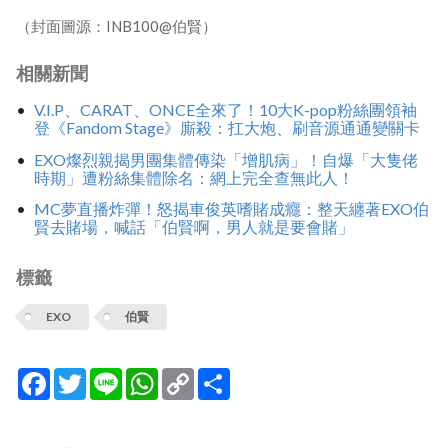
（封面圖源：INB100@伯賢）
相關新聞
V.I.P、CARAT、ONCE全來了！10大K-pop粉絲團領袖
登《Fandom Stage》廝殺：扛大炮、刷音源通通變關卡
EXO燦烈親揭男團集體傳染「增肌病」！自爆「大隻佬
時期」遭粉絲集體除名：網上完全查無此人！
MC夢直播炸彈！怒揭車俊英嗜賭成癮：整天纏著EXO伯
賢去賭場，喊話「伯賢啊，男人就是要會賭」
標籤
EXO
伯賢
Facebook
Twitter
Line
WhatsApp
Copy
分
Link
享