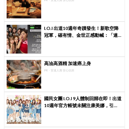
I.O.I 出道10週年奇蹟發生！新歌空降
冠軍，磪有情、金世正感動喊：「連
韓劇都寫不出這樣的劇情」
高油高酒精 加速癌上身
PR・安達人壽 安心抗癌
國民女團 I.O.I 9人體制回歸在即！出道
10週年官方帳號未關注康美娜，引發
韓網熱議