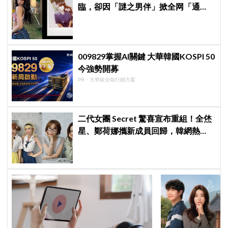
臨，卻因「謎之男伴」掀全网「通
靈」大戰！「愛心男」是他啦
009829掌握AI關鍵 大華韓國KOSPI 50
今強勢開募
PR・大華銀全能行銷方案
二代女團 Secret 驚喜宣布重組！全烋
星、鄭荷娜攜新成員回歸，韓網熱
議：非要選新成員嗎？