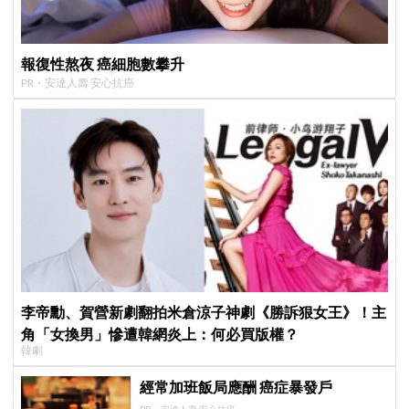
報復性熬夜 癌細胞數攀升
PR・安達人壽 安心抗癌
李帝勳、賀營新劇翻拍米倉涼子神劇《勝訴狠女王》！主
角「女換男」慘遭韓網炎上：何必買版權？
韓劇
經常加班飯局應酬 癌症暴發戶
PR・安達人壽 安心抗癌