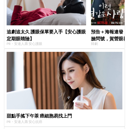
追劇追太久 護眼保單要入手【安心護眼
預告＋海報連發！
定期眼睛險】
臉問號，賀營眼神
PR・安達人壽 安心護眼
韓劇
戀愛》定檔8月7
猜結局
甜點手搖下午茶 癌細胞易找上門
PR・安達人壽 安心抗癌