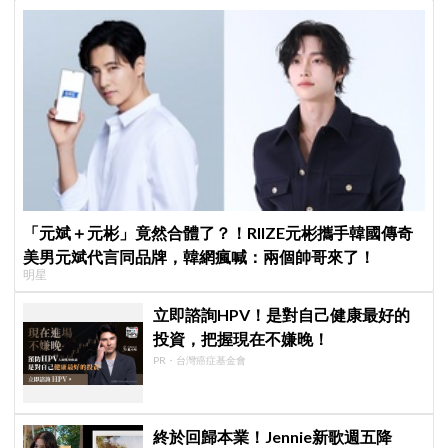
「元斌＋元彬」竟然合體了？！RIIZE元彬攜手韓國傳奇
美男元斌代言同品牌，韓網瘋喊：兩個帥哥來了！
明星
立即諮詢HPV！是對自己健康最好的
投資，把握現在不嫌晚！
PR・台灣癌症基金會
終於回歸本業！Jennie新歌週五降