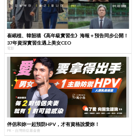
崔岷植、韓韶禧《高年級實習生》海報＋預告同步公開！
37年資深實習生遇上美女CEO
電影
伴侶和妳一起預防HPV，才有資格說愛妳！
PR・台灣癌症基金會