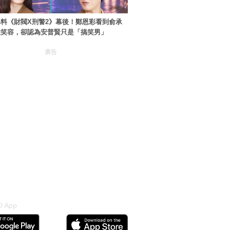
料《財閥X刑警2》幕後！鄭恩彩看到俞承
住笑容，卻認為安普賢只是「搞笑男」
廣告
 App