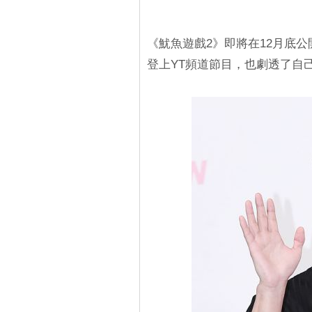
《魷魚遊戲2》即將在12月底
登上YT頻道節目，也劇透了自