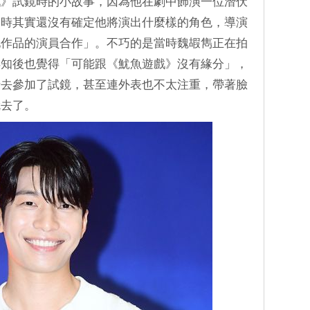
戲》試鏡時的小故事，因為他在劇中飾演一位潛伏
當時其實還沒有確定他將演出什麼樣的角色，導演
他作品的演員合作」。不巧的是當時魏嘏雋正在拍
得知後也覺得「可能跟《魷魚遊戲》沒有緣分」，
情去參加了試鏡，甚至連外表也不太注重，帶著臉
就去了。