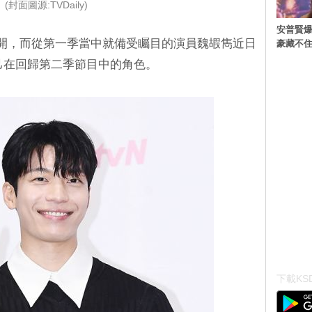
(封面圖源:TVDaily)
安普賢爆
公開，而從第一季當中就備受矚目的演員魏嘏雋近日
豪藏不
己在回歸第二季節目中的角色。
下載KSD