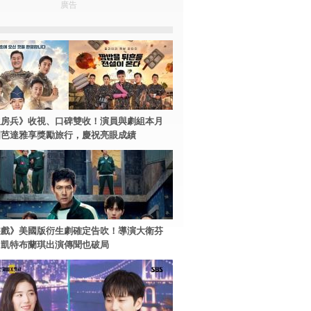
廣告
伙房兵》收視、口碑雙收！演員與劇組本月
國芭達雅享獎勵旅行，慶祝亮眼成績
遊戲》美國版衍生劇確定告吹！導演大衛芬
、凱特布蘭琪出演傳聞也破局