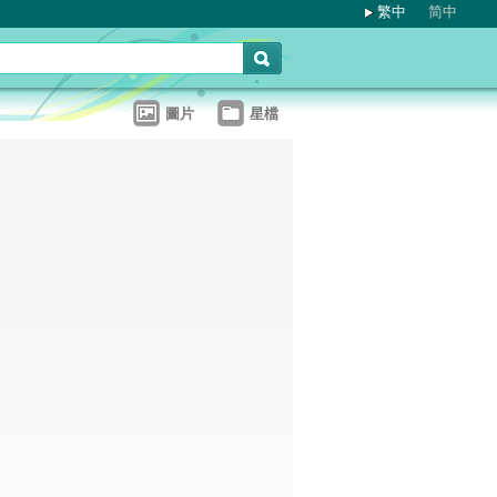
繁中
简中
圖片
星檔