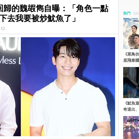
回歸的魏嘏雋自曝：「角色一點
熱門
下去我要被炒魷魚了」
《菜鳥
底飛泰
《魷魚
奇退出