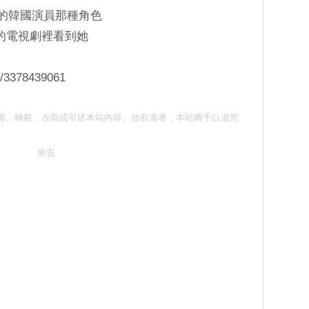
現的韓國演員那種角色
之類的電視劇裡看到她
e/3378439061
 請勿抄襲、轉載、改寫或引述本站內容。如有違者，本站將予以追究
廣告