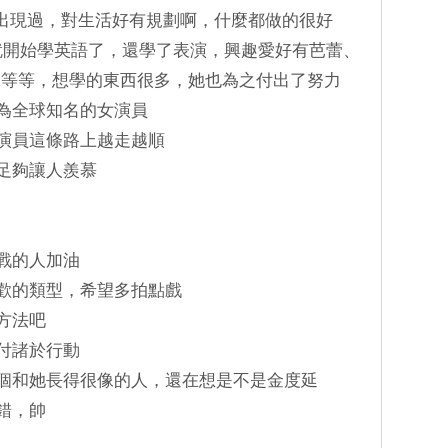
101裡出現過，對生活好有規劃啊，什麼都做的很好
前就開始學英語了，還學了表演，興趣愛好有芭蕾、
泳等等，想學的東西很多，她也為之付出了努力
成為全球知名的女演員
在演員這條路上越走越順
就足夠讓人羨慕
挑戰的人加油
喜歡的類型，希望多拍點戲
習方法吧
後付諸於行動
到一個和她長得很像的人，還在想是不是金度延
不錯，帥