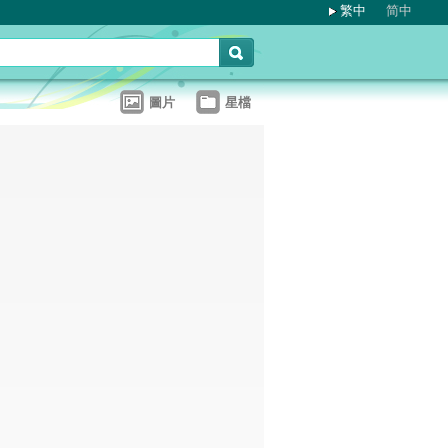
繁中
简中
圖片
星檔