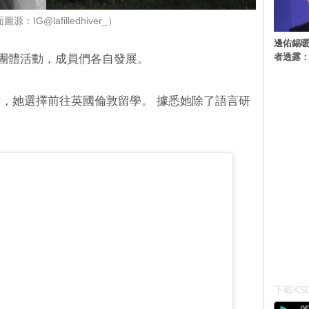
源：IG@lafilledhiver_）
邊佑錫
者透露
結束團體活動，成員們各自發展。
，她選擇前往英國倫敦留學。 據悉她除了語言研
。
下載KSD