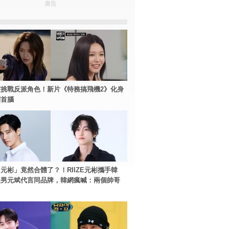
廣告
挑戰反派角色！新片《特務搞飛機2》化身
團首腦
元彬」竟然合體了？！RIIZE元彬攜手韓
美男元斌代言同品牌，韓網瘋喊：兩個帥哥