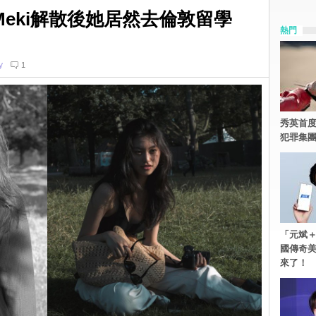
 Meki解散後她居然去倫敦留學
熱門
y
1
秀英首度
犯罪集
「元斌＋
國傳奇
來了！