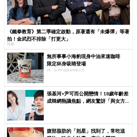
《鐵拳教育》第二季確定啟動，原著還有「未爆彈」等著
拍！金武烈不排除「打更大」
韓劇
無所事事小海豹現身中油來速咖啡
限定杯身吸睛登場
PR・台灣中油股份有限公司
張基河×尹可而公開戀情！18歲年齡差
成韓網熱議焦點，網友驚訝「與女方
媽媽僅差5歲」
腹部脂肪的「剋星」找到了，常吃這