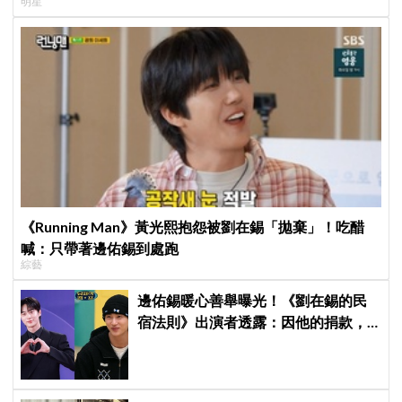
明星
《Running Man》黃光熙抱怨被劉在錫「拋棄」！吃醋
喊：只帶著邊佑錫到處跑
綜藝
邊佑錫暖心善舉曝光！《劉在錫的民
宿法則》出演者透露：因他的捐款，
兒童患者順利完成治療