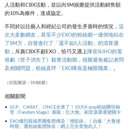
人活動和CBX活動，並以向SM娛樂提供活動銷售額
的10%為條件，達成協定。
不同於以往藝人和經紀公司的發生矛盾時的情況，
這
次大多數網友，甚至不少EXO的粉絲都一邊倒地站在
了SM方，自發進行了「還不如5人活動」的清算運
動
，斥責CBX不顧EXO，恰巧又遇上
‎隊長SUHO的電
視劇《世子消失了》殺青活動期，很難避免被記者問
及相關問題，粉絲直呼「EXO隊長是極限職業」
。
（封面圖源：SM娛樂）
相關新聞
V.I.P、CARAT、ONCE全來了！10大K-pop粉絲團領袖
登《Fandom Stage》廝殺：扛大炮、刷音源通通變關卡
EXO燦烈親揭男團集體傳染「增肌病」！自爆「大隻佬
時期」遭粉絲集體除名：網上完全查無此人！