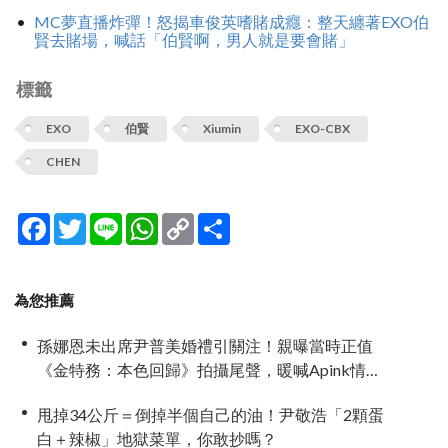
MC夢直播炸彈！怒揭車俊英嗜賭成癮：整天纏著EXO伯
賢去賭場，喊話「伯賢啊，男人就是要會賭」
標籤
EXO
伯賢
Xiumin
EXO-CBX
CHEN
Facebook
Twitter
Line
WhatsApp
Copy
分
Link
享
為您推薦
孫娜恩未出席尹普美婚禮引關注！親曝當時正值
《金特務：本色回歸》拍攝尾聲，暖喊Apink情誼
始終不變
甩掉34公斤＝倒掉半個自己的油！尹敬浩「2顆蛋
白＋辣椒」地獄菜單，你敢抄嗎？