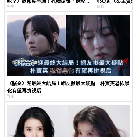
呢？》掀態度爭議！孔曉振曝「錄影後
心史劇《公主貪戀
明星
韓劇
真的吐了」心疼喊：沒能救你
羅密歐與茱麗葉」
《賭金》迎最終大結局！網友揪最大疑點 朴寶英恐怖黑
化有望再拚視后
韓劇