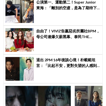
公演第一、運動第二！Super Junior
東海：「離別的空虛，是為了期待下
次再見」
自由了！VIVIZ告贏惡劣所屬社BPM，
母公司連爆欠薪黑幕、泰民THE
BOYZ李昇基集體逃亡
退出 2PM 16年後談心境！朴載範坦
言：「比起不安，更對失望的人感到
抱歉」韓網至今仍不解退團原因