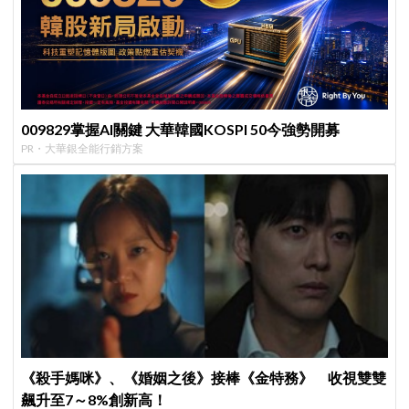
009829掌握AI關鍵 大華韓國KOSPI 50今強勢開募
PR・大華銀全能行銷方案
《殺手媽咪》、《婚姻之後》接棒《金特務》 收視雙雙
飆升至7～8%創新高！