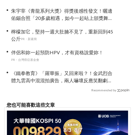
朱宇宰《青龍系列大獎》得獎後感性發文！曬邊
佑錫合照「20多歲相遇，如今一起站上頒獎舞
台」
檸檬加它，堅持一週大肚腩不見了，重新回到45
公斤
PR・新素簡
伴侶和妳一起預防HPV，才有資格說愛妳！
PR・台灣癌症基金會
《鐵拳教育》「羅華振」又回來啦？！金武烈合
體九雲高中混混拍廣告，兩人嚇壞反應笑翻劇
迷：根本番外篇！
Recommended by
您也可能喜歡這些文章