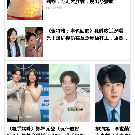
幾物，吃走大肚囊，瘦出小蠻腰
PR・新素簡
《金特務：本色回歸》徐貹旼近況曝
光！爆紅後仍在章魚燒店打工，店長
驚呼：「妳怎麼會在這裡？」
《殺手媽咪》鄭準元登《玩什麼好
柳演錫、李世榮首