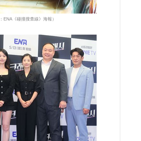
：ENA《碰撞搜查線》海報）