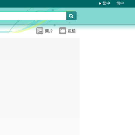
繁中
简中
圖片
星檔