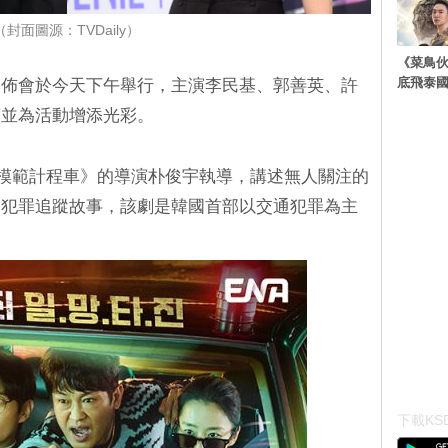
（封面圖源：TVDaily）
《菜鳥
底飛泰
發佈會於今天下午舉行，主演李民基、郭善英、許
席並為活動增添光彩。
由《模範計程車》的導演朴俊宇執導，講述無人關注的
的犯罪追蹤故事，該劇是韓國首部以交通犯罪為主
下載KSD