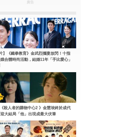
廣告
片】《鐵拳教育》金武烈攜妻放閃！十指
娥合體時尚活動，結婚11年「手比愛心」
爾
ey+《殺人者的購物中心2 》金慧埈終於成代
周迎大結局「他」出現成最大伏筆