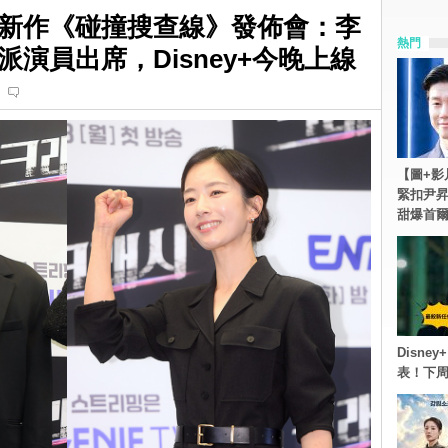
新作《碰撞搜查線》發佈會：李
熱門
演員出席，Disney+今晚上線
【圖+影
緊扣尹昇
甜爆首
Disn
表！下