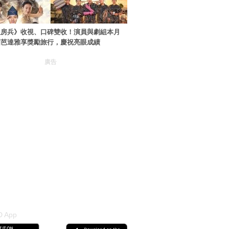
伙房兵》收視、口碑雙收！演員與劇組本月
國芭達雅享獎勵旅行，慶祝亮眼成績
廣告
 App