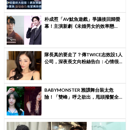
朴成焄「AV魷魚遊戲」爭議後回歸螢
幕！主演新劇《未婚男女的效率戀
愛》首度談復出心情：比以往更謹慎
隊長真的要走了？傳TWICE志效設1人
公司，深夜長文向粉絲告白：心情很
沉重
BABYMONSTER 雅譞舞台裝太危
險！「雙峰」呼之欲出，甩頭撥髮全
是護胸小動作！網：造型師出來謝罪