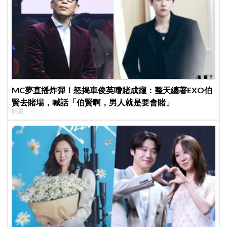
MC夢直播炸彈！怒揭車俊英嗜賭成癮：整天纏著EXO伯
賢去賭場，喊話「伯賢啊，男人就是要會賭」
明星