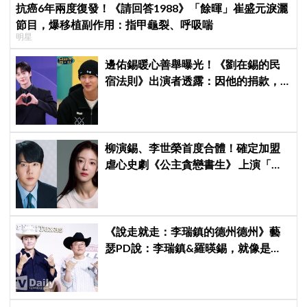
抗癌6年兩度復發！《請回答1988》「餘暉」崔盛元淚灑
節目，爆移植副作用：指甲龜裂、呼吸喘
明星
邊佑錫暖心善舉曝光！《劉在錫的民
宿法則》出演者透露：因他的捐款，
兒童患者順利完成治療
柳演錫、李世榮首度合體！確定加盟
虐心史劇《公主貪戀書生》 上演「朝
鮮版羅密歐與茱麗葉」
《說走就走：李瑞鎮的德州德州》藝
瑟PD說：李瑞鎮&羅暎錫，就像是浪
漫喜劇的男女主角一樣XD