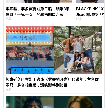
李昇基、李多寅喜迎第二胎！結婚3年
BLACKPINK 
湊成「一兒一女」的幸福四口之家
Jisoo 離場後
明星
明星
看了好心疼
郭東延入伍在即！適逢《雲畫的月光》10週年，主角群
不只一起合拍畫報，還錄製特別節目
韓劇