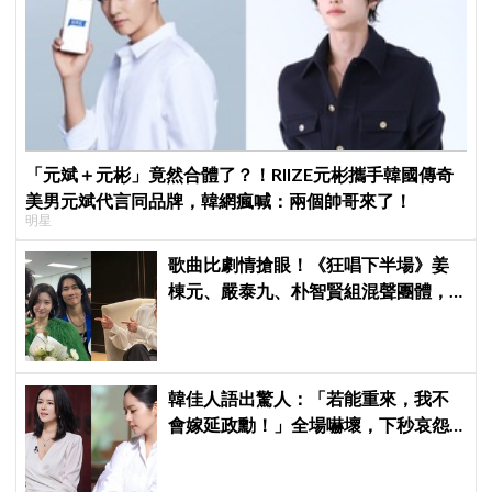
「元斌＋元彬」竟然合體了？！RIIZE元彬攜手韓國傳奇
美男元斌代言同品牌，韓網瘋喊：兩個帥哥來了！
明星
歌曲比劇情搶眼！《狂唱下半場》姜
棟元、嚴泰九、朴智賢組混聲團體，
劇中曲《Love Is》超洗腦
韓佳人語出驚人：「若能重來，我不
會嫁延政勳！」全場嚇壞，下秒哀怨
曝真實原因笑翻