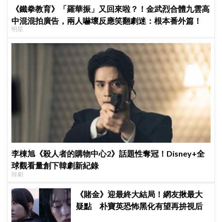
《鐵拳教育》「羅華振」又回來啦？！金武烈合體九雲高
中混混拍廣告，兩人嚇壞反應笑翻劇迷：根本番外篇！
明星
李棟旭《殺人者的購物中心2》話題性奪冠！Disney+全
球觀看量創下韓劇新紀錄
韓劇
《賭金》迎最終大結局！網友揪最大
疑點 朴寶英恐怖黑化有望再拚視后