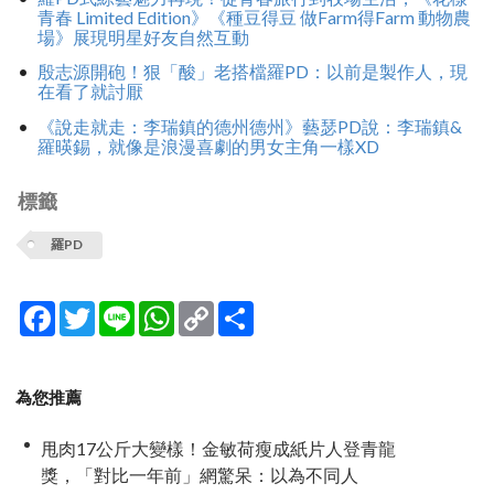
青春 Limited Edition》《種豆得豆 做Farm得Farm 動物農
場》展現明星好友自然互動
殷志源開砲！狠「酸」老搭檔羅PD：以前是製作人，現
在看了就討厭
《說走就走：李瑞鎮的德州德州》藝瑟PD說：李瑞鎮&
羅暎錫，就像是浪漫喜劇的男女主角一樣XD
標籤
羅PD
Facebook
Twitter
Line
WhatsApp
Copy
分
Link
享
為您推薦
甩肉17公斤大變樣！金敏荷瘦成紙片人登青龍
獎，「對比一年前」網驚呆：以為不同人