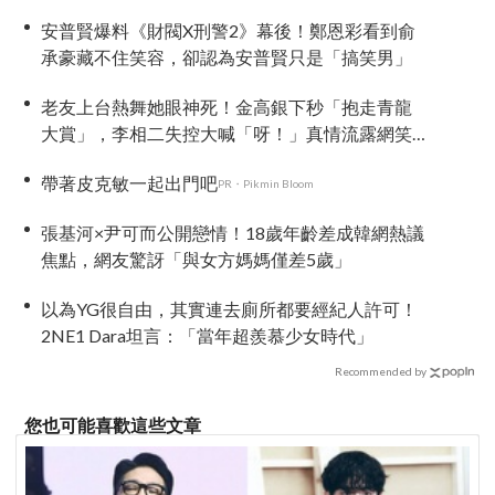
安普賢爆料《財閥X刑警2》幕後！鄭恩彩看到俞
承豪藏不住笑容，卻認為安普賢只是「搞笑男」
老友上台熱舞她眼神死！金高銀下秒「抱走青龍
大賞」，李相二失控大喊「呀！」真情流露網笑
翻
帶著皮克敏一起出門吧
PR・Pikmin Bloom
張基河×尹可而公開戀情！18歲年齡差成韓網熱議
焦點，網友驚訝「與女方媽媽僅差5歲」
以為YG很自由，其實連去廁所都要經紀人許可！
2NE1 Dara坦言：「當年超羨慕少女時代」
Recommended by
您也可能喜歡這些文章