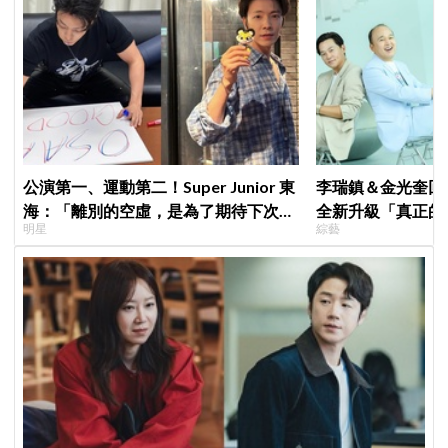
公演第一、運動第二！Super Junior 東
李瑞鎮＆金光奎回
海：「離別的空虛，是為了期待下次再
全新升級「真正的
明星
綜藝
見」
私生活都包辦！8月