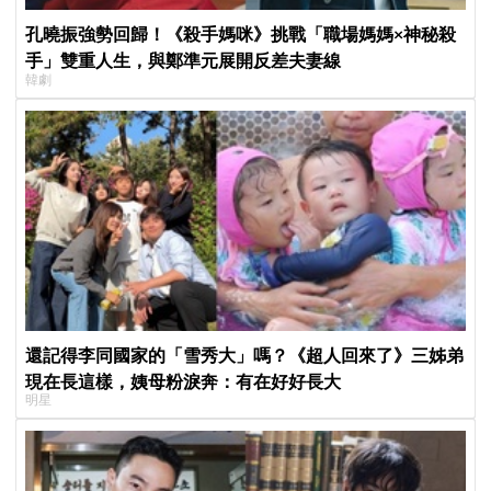
孔曉振強勢回歸！《殺手媽咪》挑戰「職場媽媽×神秘殺
手」雙重人生，與鄭準元展開反差夫妻線
韓劇
還記得李同國家的「雪秀大」嗎？《超人回來了》三姊弟
現在長這樣，姨母粉淚奔：有在好好長大
明星