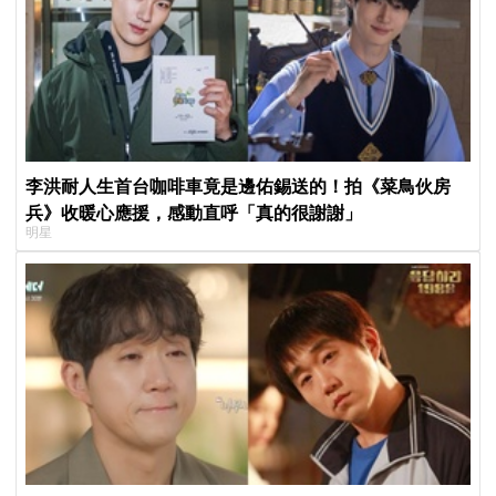
李洪耐人生首台咖啡車竟是邊佑錫送的！拍《菜鳥伙房
兵》收暖心應援，感動直呼「真的很謝謝」
明星