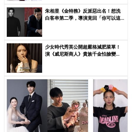
朱相昱《金特務》反派惡出名！想洗
白客串第二季，導演竟回「你可以這
樣演.....」他秒喊：不要！
少女時代秀英公開超嚴格減肥菜單！
演《威尼斯商人》貴族千金怕臉變
圓：天天只吃蛋和鍋巴