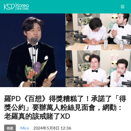
羅PD《百想》得獎糟糕了！承諾了「得
獎公約」要辦萬人粉絲見面會，網勸：
老羅真的該戒賭了XD
Mico
2024年5月8日 12:36
明星