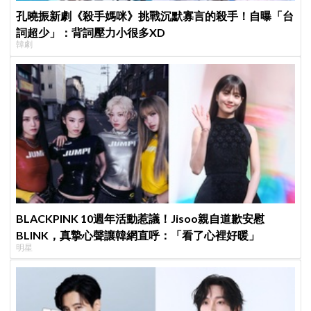
孔曉振新劇《殺手媽咪》挑戰沉默寡言的殺手！自曝「台
詞超少」：背詞壓力小很多XD
韓劇
BLACKPINK 10週年活動惹議！Jisoo親自道歉安慰
BLINK，真摯心聲讓韓網直呼：「看了心裡好暖」
明星