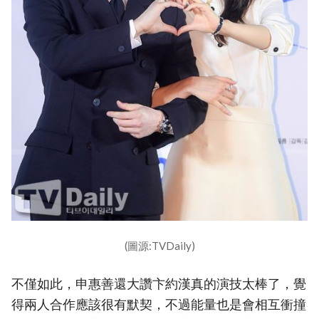
(圖源:TVDaily)
不僅如此，申惠善還大讚卞約漢真的演技太棒了，覺
得兩人合作應該很有默契，不過能量也是會相互衝撞