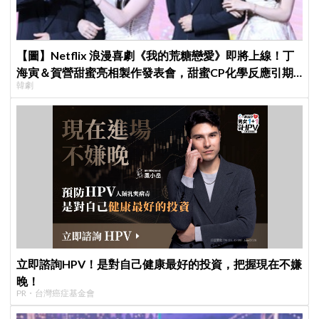
【圖】Netflix 浪漫喜劇《我的荒糖戀愛》即將上線！丁
海寅＆賀營甜蜜亮相製作發表會，甜蜜CP化學反應引期
韓劇
待
立即諮詢HPV！是對自己健康最好的投資，把握現在不嫌
晚！
PR・台灣癌症基金會