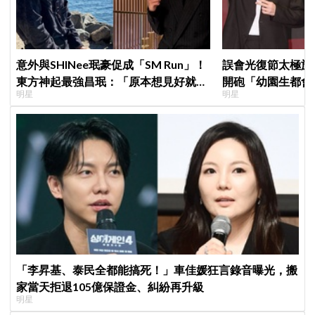
意外與SHINee珉豪促成「SM Run」！
誤會光復節太極旗
東方神起最強昌珉：「原本想見好就收
開砲「幼園生都會
明星
明星
的」
歉：是我蠢
「李昇基、泰民全都能搞死！」車佳媛狂言錄音曝光，搬
家當天拒退105億保證金、糾紛再升級
明星