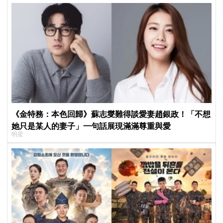
《金特務：本色回歸》蘇志燮難得談愛妻趙銀政！「不想
她只是某人的妻子」一句話展現滿滿尊重與愛
明星