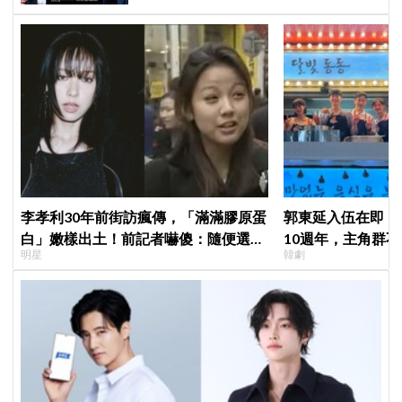
李孝利30年前街訪瘋傳，「滿滿膠原蛋
郭東延入伍在即！
白」嫩樣出土！前記者嚇傻：隨便選到
10週年，主角群
明星
韓劇
傳奇
錄製特別節目