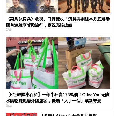
《菜鳥伙房兵》收視、口碑雙收！演員與劇組本月底飛泰
國芭達雅享獎勵旅行，慶祝亮眼成績
韓劇
【K社韓國小百科】一年半狂賣178萬個！Olive Young防
水購物袋風靡外國遊客，機場「人手一個」成新奇景
生活
【多圖】Stray Kids亮相新專輯