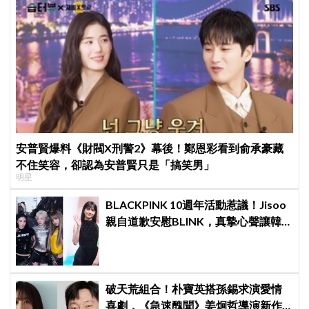
安普賢爆料《財閥X刑警2》幕後！鄭恩彩看到俞承豪藏
不住笑容，卻認為安普賢只是「搞笑男」
明星
BLACKPINK 10週年活動惹議！Jisoo
親自道歉安慰BLINK，真摯心聲讓韓
網直呼：「看了心裡好暖」
破天荒組合！朴寶英搭孫錫求演愛情
喜劇，《急速醜聞》姜炯哲導演新作