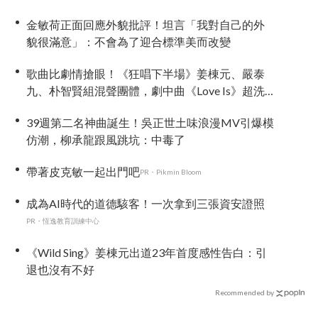
金敏荷正面回應外貌批評！坦言「我對自己的外
貌很滿意」：不會為了迎合標準美而改變
歌曲比劇情搶眼！《狂唱下半場》姜棟元、嚴泰
九、朴智賢組混聲團體，劇中曲《Love Is》超洗
腦
39週第二名神曲誕生！吳正世土味浪漫MV引爆模
仿潮，柳承龍跟風跳坑：中毒了
帶著皮克敏一起出門吧
PR・Pikmin Bloom
成為AI時代的道德駭客！一次拿到三張資安證照
PR・恆逸教育訓練中心
《Wild Sing》姜棟元出道23年首度感性告白：引
退也沒有不好
Recommended by