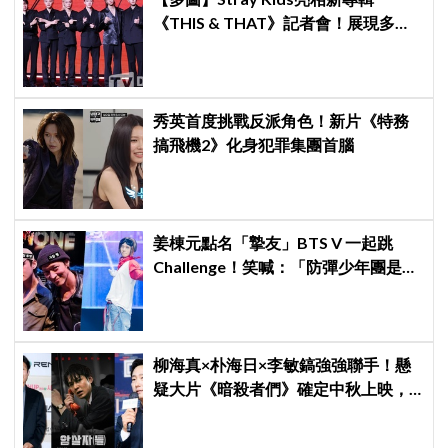
《THIS & THAT》記者會！展現多才
全能與滿滿自信，預告「以熱治熱」
炸裂夏日音樂圈
秀英首度挑戰反派角色！新片《特務
搞飛機2》化身犯罪集團首腦
姜棟元點名「摯友」BTS V 一起跳
Challenge！笑喊：「防彈少年團是國
家級寶物」
柳海真×朴海日×李敏鎬強強聯手！懸
疑大片《暗殺者們》確定中秋上映，
還原1974韓第一夫人暗殺疑雲