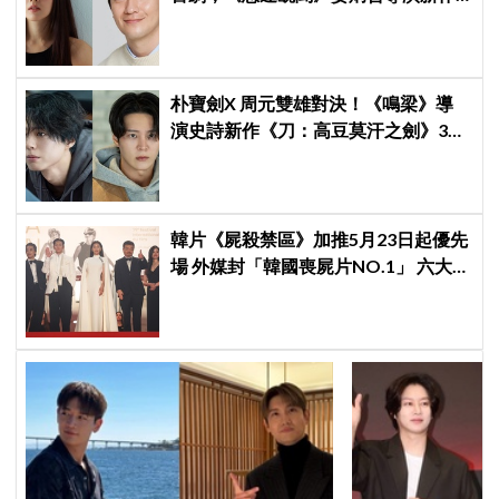
卡司曝光
朴寶劍X 周元雙雄對決！《鳴梁》導
演史詩新作《刀：高豆莫汗之劍》3月
3日開機，男神化身「失憶奴隸」挑戰
高劍鬥！
韓片《屍殺禁區》加推5月23日起優先
場 外媒封「韓國喪屍片NO.1」 六大角
色海報首登場