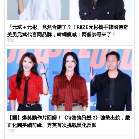
「元斌＋元彬」竟然合體了？！RIIZE元彬攜手韓國傳奇
美男元斌代言同品牌，韓網瘋喊：兩個帥哥來了！
明星
【圖】爆笑動作片回歸！《特務搞飛機 2》強勢出航，嚴
正化圓夢續前緣、秀英首次挑戰黑化反派
電影