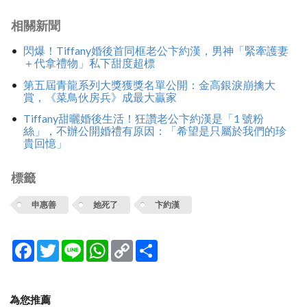
相關新聞
閃爆！Tiffany婚後首同框老公卞約漢，男神「緊牽護妻
＋代拿禮物」私下甜度超標
第五屆青龍系列大獎獲獎名單公開：金高銀淚崩擒大
賞，《菜鳥伙房兵》成最大贏家
Tiffany甜曬婚後生活！狂讚老公卞約漢是「1 號粉
絲」，不辦公開婚禮有原因：「希望是只屬於我們的珍
貴回憶」
標籤
申惠善
她死了
卞約漢
Facebook
Twitter
Line
WhatsApp
Copy
分
Link
享
為您推薦