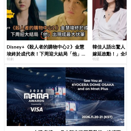
Disney+《殺人者的購物中心2 》金慧
韓佳人語出驚人：
埈終於成代表！下周迎大結局「他」出
嫁延政勳！」全場
韓劇
明星
現成最大伏筆
實原因笑翻