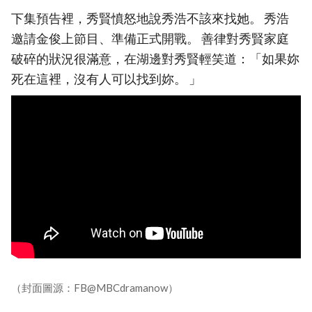
下集預告裡，秀賢憤怒地說秀浩不該來找她。 秀浩
邀請金俊上節目、準備正式開戰。 善律對秀賢家庭
破碎的狀況很滿意，在湖邊對秀賢輕笑道：「如果妳
死在這裡，沒有人可以找到妳。 」
（封面圖源：FB@MBCdramanow）