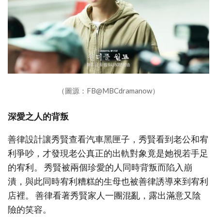
（圖源：FB@MBCdramanow）
深愛之人的背叛
善律設計讓秀賢查看汽車黑匣子，秀賢看到老公和宥
利爭吵，才發現老公真正的出軌對象竟是她視若手足
的宥利。 秀賢被兩個珍愛的人同時背叛而陷入崩
潰，與此同時宥利糟糕的生母也被善律誘導來到宥利
店裡。 善律看著秀賢家人一團混亂，露出滿意又陰
險的笑容。