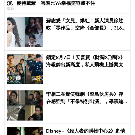
演、麥特戴蒙 害羞比YA幸福笑容藏不住
綜藝
蘇志燮「女兒」爆紅！新人演員徐貹
旼「零作品」空降《金部長》，316萬
舊片被挖出網驚呆：星味藏不住！
鎖定8月7日！安普賢《財閥X刑警2》
海報帥出新高度，私人飛機上辦案太
犯規
李相二在爆笑韓劇《菜鳥伙房兵》存
在感強到「不像特別出演」，導演編
劇一直給我加戲XD
Disney+《殺人者的購物中心2》劇情