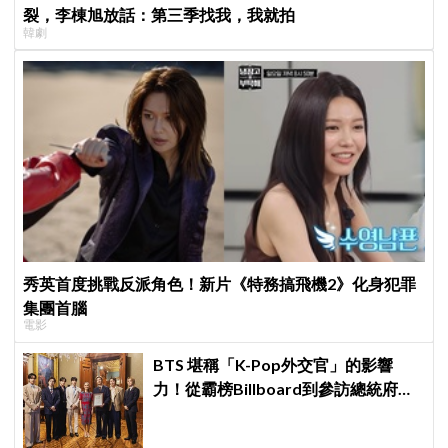
裂，李棟旭放話：第三季找我，我就拍
韓劇
秀英首度挑戰反派角色！新片《特務搞飛機2》化身犯罪
集團首腦
電影
BTS 堪稱「K-Pop外交官」的影響
力！從霸榜Billboard到參訪總統府，
5萬人擠爆廣場迎接