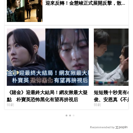
迎來反轉！金慧峻正式展開反擊，散
發「叔叔李棟旭」般強大氣場
《賭金》迎最終大結局！網友揪最大疑
短短幾十秒竟有6
點 朴寶英恐怖黑化有望再拚視后
俊、安恩真《不是
韓劇
韓劇
公開，網友直呼：
Recommended by