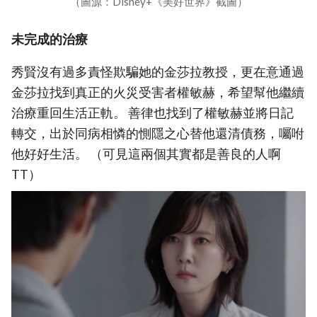
（圖源：Disney+《美好世界》截圖）
未完成的治療
秀賢沒有過多責怪欺騙她的金莎拉教授，更在意通過
金莎拉找到真正的火災受害者權敏赫，希望幫他繼續
治療重回生活正軌。 善律也找到了權敏赫並將日記
轉交，出於同病相憐的惻隱之心替他還清債務，囑咐
他好好生活。 （可見這兩個其實都是善良的人啊
TT）