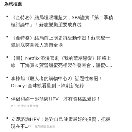
為您推薦
《金特務》結局埋哏埋超大，SBS證實「第二季積
極討論中」！蘇志燮願望要成真啦
《金特務》結局前上演史詩級動作戲！蘇志燮一
鏡到底突圍救人震撼全場
【圖】Netflix 浪漫喜劇《我的荒糖戀愛》即將上
線！丁海寅＆賀營甜蜜亮相製作發表會，甜蜜CP
化學反應引期待
李棟旭《殺人者的購物中心2》話題性奪冠！
Disney+全球觀看量創下韓劇新紀錄
伴侶和妳一起預防HPV，才有資格說愛妳！
PR・台灣癌症基金會
立即諮詢HPV！是對自己健康最好的投資，把握
現在不...
PR・台灣癌症基金會