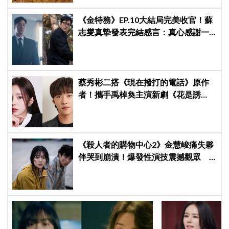
《金特務》EP.10大結局完美收官！蘇
志燮真摯發表完結感言：真心感謝一
路陪伴我們到最後的觀眾
蔡秀彬二搭《現在撥打的電話》原作
者！攜手禹棹奐主演新劇《花是誘
餌》，上演「活埋殺人魔」危險偽婚
關係
《殺人者的購物中心2》金慧峻痛失夥
伴哭到崩潰！爆發性演技震撼觀眾
點燃復仇怒火