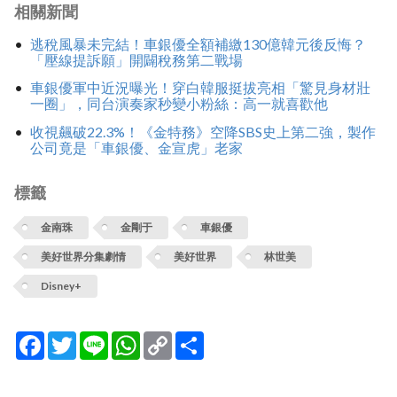
相關新聞
逃稅風暴未完結！車銀優全額補繳130億韓元後反悔？
「壓線提訴願」開闢稅務第二戰場
車銀優軍中近況曝光！穿白韓服挺拔亮相「驚見身材壯
一圈」，同台演奏家秒變小粉絲：高一就喜歡他
收視飆破22.3%！《金特務》空降SBS史上第二強，製作
公司竟是「車銀優、金宣虎」老家
標籤
金南珠
金剛于
車銀優
美好世界分集劇情
美好世界
林世美
Disney+
Facebook
Twitter
Line
WhatsApp
Copy
分
Link
享