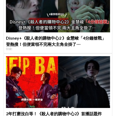
Disney+《殺人者的購物中心2 》金慧峻「4分鐘槍戰」
登熱搜！但便當領不完兩大主角全掛了⋯
韓劇
2年打磨沒白等！《殺人者的購物中心2》首播話題炸