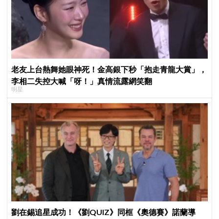
老友上台熱舞她眼神死！金高銀下秒「抱走青龍大賞」，
李相二失控大喊「呀！」真情流露網笑翻
明星
劉在錫追星成功！《劉QUIZ》同框《奧德賽》諾蘭導