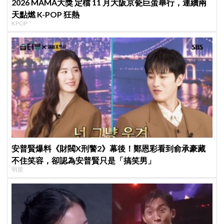
2026 MAMA大獎 定檔 11 月大阪京瓷巨蛋舉行，連續兩
天點燃 K-POP 狂熱
KPOP
安普賢爆料《財閥X刑警2》幕後！鄭恩彩看到俞承豪藏
不住笑容，卻認為安普賢只是「搞笑男」
明星