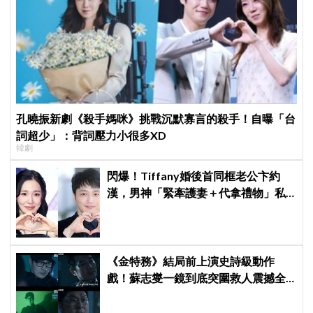
孔曉振新劇《殺手媽咪》挑戰沉默寡言的殺手！自曝「台
詞超少」：背詞壓力小很多XD
韓劇
閃爆！Tiffany婚後首同框老公卞約
漢，男神「緊牽護妻＋代拿禮物」私
下甜度超標
《金特務》結局前上演史詩級動作
戲！蘇志燮一鏡到底突圍救人震撼全
場