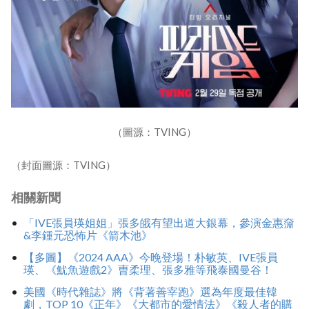
（圖源：TVING）
（封面圖源：TVING）
相關新聞
「IVE張員瑛姐姐」張多皒有望出道大銀幕，參演金惠奫
&李鍾元恐怖片《箭木池》
【多圖】《2024 AAA》今晚登場！朴敏英、IVE張員
瑛、《魷魚遊戲2》曺柔理、張多雅等飛泰國曼谷！
美國《時代雜誌》將《背著善宰跑》選為年度最佳韓
劇，TOP 10《正年》《大都市的愛情法》《殺人者的購