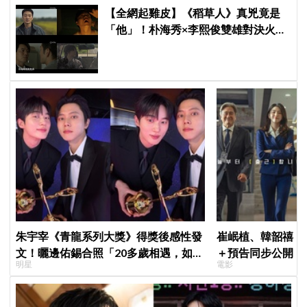
【全網起雞皮】《稻草人》真兇竟是
「他」！朴海秀×李熙俊雙雄對決火花
四濺 網民封為「2026劇王」
朱宇宰《青龍系列大獎》得獎後感性發
崔岷植、韓韶禧《
文！曬邊佑錫合照「20多歲相遇，如今
＋預告同步公開！
明星
電影
一起站上頒獎舞台」
美女CEO