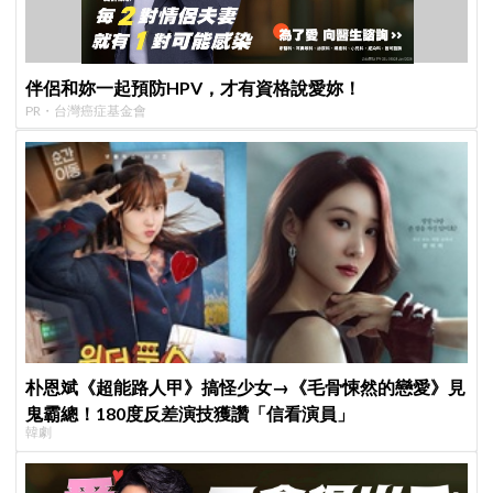
伴侶和妳一起預防HPV，才有資格說愛妳！
PR・台灣癌症基金會
朴恩斌《超能路人甲》搞怪少女→《毛骨悚然的戀愛》見
鬼霸總！180度反差演技獲讚「信看演員」
韓劇