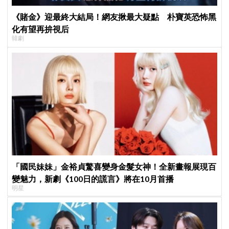
《賭金》迎最終大結局！網友揪最大疑點 朴寶英恐怖黑
化有望再拚視后
韓劇
「國民妹妹」金裕貞驚喜變身金髮女神！全新畫報展現百
變魅力，新劇《100日的謊言》將在10月首播
明星