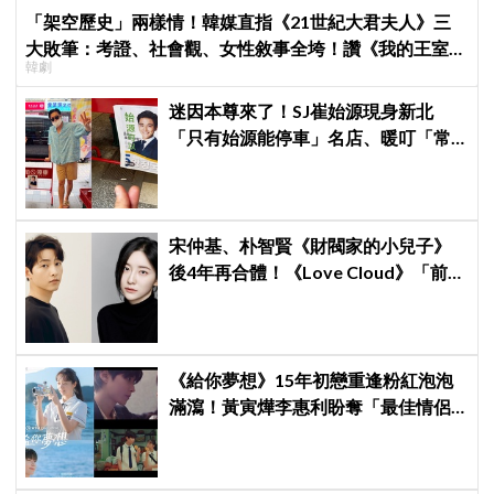
「架空歷史」兩樣情！韓媒直指《21世紀大君夫人》三
大敗筆：考證、社會觀、女性敘事全垮！讚《我的王室死
韓劇
對頭》諷刺到位
迷因本尊來了！SJ崔始源現身新北
「只有始源能停車」名店、暖叮「常
幫我換照片」，店家尖叫合照網笑
翻：這輩子不能脫粉了
宋仲基、朴智賢《財閥家的小兒子》
後4年再合體！《Love Cloud》「前任
見面就變天」設定超鬧
《給你夢想》15年初戀重逢粉紅泡泡
滿瀉！黃寅燁李惠利盼奪「最佳情侶
獎」 壁咚畫面極撩人