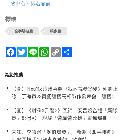
物中心》排名靠前
標籤
金字塔遊戲
張多雅
Facebook
Twitter
Line
WhatsApp
Copy
分
Link
享
為您推薦
【圖】Netflix 浪漫喜劇《我的荒糖戀愛》即將上
線！丁海寅＆賀營甜蜜亮相製作發表會，甜蜜CP
化學反應引期待
【圖】《財閥X刑警2》回歸！安普賢合體「新隊
長」鄭恩彩 ，現場「背靠背比槍」霸氣爆棚
宋江、李濬榮「顏值爆發」！新劇《四手聯彈》
制服同框「17歲青春神顏」掀期待