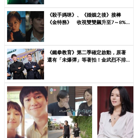
《殺手媽咪》、《婚姻之後》接棒
《金特務》 收視雙雙飆升至7～8%
創新高！
《鐵拳教育》第二季確定啟動，原著
還有「未爆彈」等著拍！金武烈不排
除「打更大」