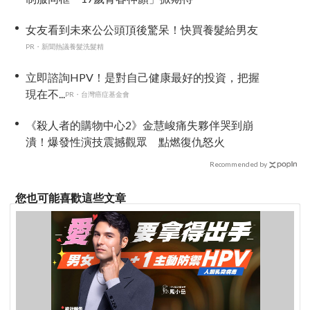
女友看到未來公公頭頂後驚呆！快買養髮給男友
PR・新聞熱議養髮洗髮精
立即諮詢HPV！是對自己健康最好的投資，把握
現在不...
PR・台灣癌症基金會
《殺人者的購物中心2》金慧峻痛失夥伴哭到崩
潰！爆發性演技震撼觀眾 點燃復仇怒火
Recommended by
您也可能喜歡這些文章