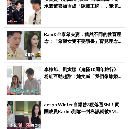
承豪驚喜加盟成「隱藏王牌」，導演
笑曝：太有存在感決定提前登場
Rain&金泰希夫妻，截然不同的教育理
念：「希望女兒不要讀書」育兒理念
震驚全場
李棟旭、劉寅娜《鬼怪10周年旅行》
粉紅互動超甜！她笑喊「我們像離婚
多年的夫妻」
aespa Winter自爆曾3度落選SM！同
團成員Karina則靠一封私訊就被SM相
中