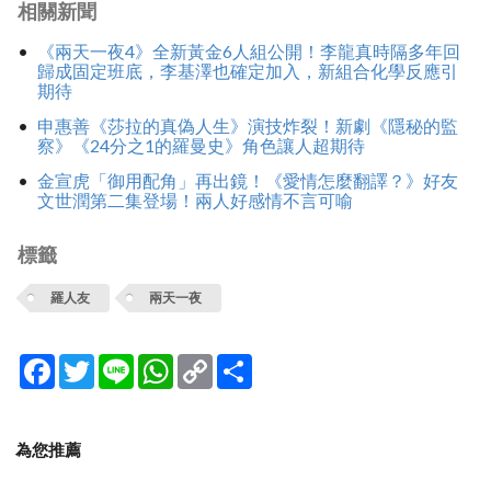
相關新聞
《兩天一夜4》全新黃金6人組公開！李龍真時隔多年回
歸成固定班底，李基澤也確定加入，新組合化學反應引
期待
申惠善《莎拉的真偽人生》演技炸裂！新劇《隱秘的監
察》《24分之1的羅曼史》角色讓人超期待
金宣虎「御用配角」再出鏡！《愛情怎麼翻譯？》好友
文世潤第二集登場！兩人好感情不言可喻
標籤
羅人友
兩天一夜
Facebook
Twitter
Line
WhatsApp
Copy
分
Link
享
為您推薦