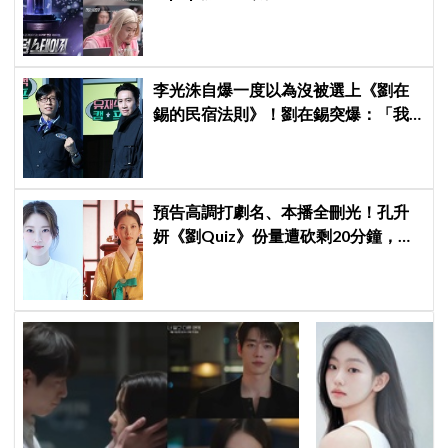
Stage》廝殺：扛大炮、刷音源通通變
關卡
李光洙自爆一度以為沒被選上《劉在
錫的民宿法則》！劉在錫突爆：「我
當時反對他加入」笑翻全場 XD
預告高調打劇名、本播全刪光！孔升
妍《劉Quiz》份量遭砍剩20分鐘，
《21世紀大君夫人》6字憑空消失