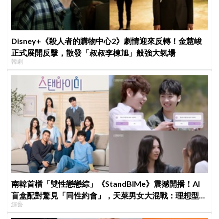
Disney+《殺人者的購物中心2》劇情迎來反轉！金慧峻
正式展開反擊，散發「叔叔李棟旭」般強大氣場
韓劇
南韓首檔「雙性戀戀綜」《StandBIMe》震撼開播！AI
盲盒配對驚見「同性約會」，天菜男女大混戰：理想型撞
綜藝
衫了！