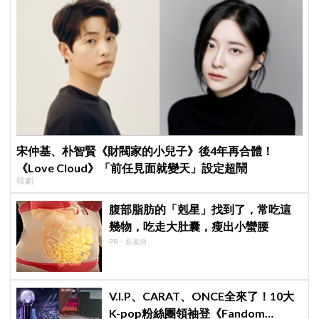
宋仲基、朴智賢《財閥家的小兒子》後4年再合體！
《Love Cloud》「前任見面就變天」設定超鬧
韓劇
腹部脂肪的「剋星」找到了，常吃這
幾物，吃走大肚囊，瘦出小蠻腰
PR・新素簡
V.I.P、CARAT、ONCE全來了！10大
K-pop粉絲團領袖登《Fandom