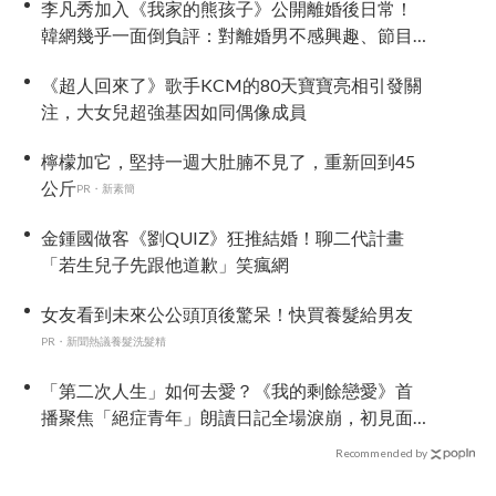
李凡秀加入《我家的熊孩子》公開離婚後日常！
韓網幾乎一面倒負評：對離婚男不感興趣、節目
可以廢了
《超人回來了》歌手KCM的80天寶寶亮相引發關
注，大女兒超強基因如同偶像成員
檸檬加它，堅持一週大肚腩不見了，重新回到45
公斤
PR・新素簡
金鍾國做客《劉QUIZ》狂推結婚！聊二代計畫
「若生兒子先跟他道歉」笑瘋網
女友看到未來公公頭頂後驚呆！快買養髮給男友
PR・新聞熱議養髮洗髮精
「第二次人生」如何去愛？《我的剩餘戀愛》首
播聚焦「絕症青年」朗讀日記全場淚崩，初見面
竟「撞見舊識」！
Recommended by