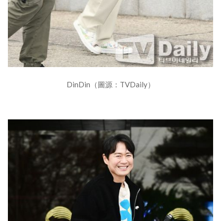
DinDin（圖源：TVDaily）