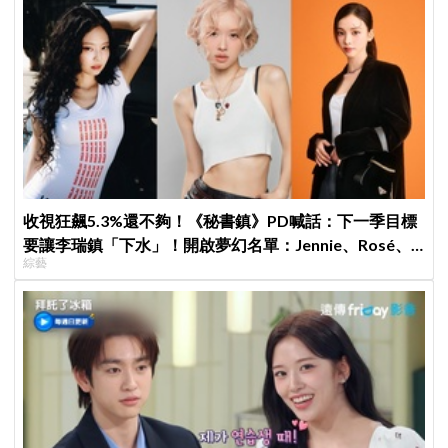
收視狂飆5.3%還不夠！《秘書鎮》PD喊話：下一季目標
要讓李瑞鎮「下水」！開啟夢幻名單：Jennie、Rosé、
綜藝
Karina