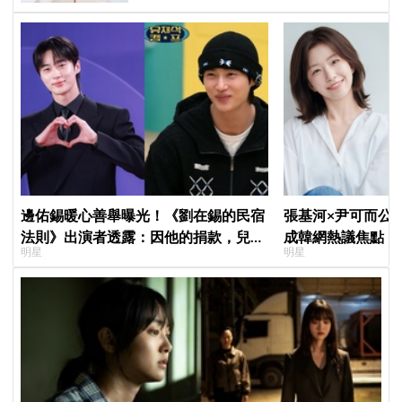
邊佑錫暖心善舉曝光！《劉在錫的民宿
張基河×尹可而公
法則》出演者透露：因他的捐款，兒童
成韓網熱議焦點，
明星
明星
患者順利完成治療
媽僅差5歲」