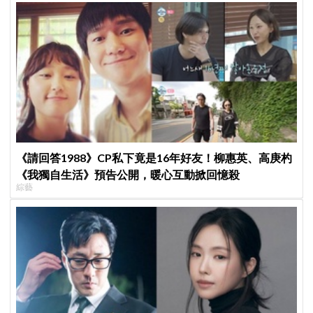
《請回答1988》CP私下竟是16年好友！柳惠英、高庚杓
《我獨自生活》預告公開，暖心互動掀回憶殺
綜藝