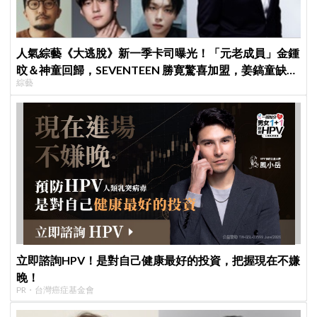
人氣綜藝《大逃脫》新一季卡司曝光！「元老成員」金鍾
旼＆神童回歸，SEVENTEEN 勝寛驚喜加盟，姜鎬童缺席
綜藝
成最大焦點
立即諮詢HPV！是對自己健康最好的投資，把握現在不嫌
晚！
PR・台灣癌症基金會