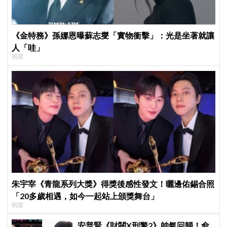
《金特務》孫娜恩曝蘇志燮「實物衝擊」：光是坐著就讓
人「哇」
明星
朱宇宰《青龍系列大獎》得獎後感性發文！曬邊佑錫合照
「20多歲相遇，如今一起站上頒獎舞台」
明星
安普賢《財閥X刑警2》帥氣回歸！俞