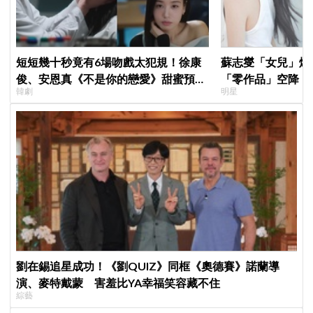
短短幾十秒竟有6場吻戲太犯規！徐康
蘇志燮「女兒」爆
俊、安恩真《不是你的戀愛》甜蜜預告
「零作品」空降《
韓劇
明星
公開，網友直呼：太期待了！
片被挖出網驚呆：
劉在錫追星成功！《劉QUIZ》同框《奧德賽》諾蘭導
演、麥特戴蒙 害羞比YA幸福笑容藏不住
綜藝