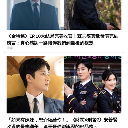
《金特務》EP.10大結局完美收官！蘇志燮真摯發表完結
感言：真心感謝一路陪伴我們到最後的觀眾
韓劇
「如果有妹妹，想介紹給你！」《財閥X刑警2》安普賢
收過的最棒讚美，連哥哥們都認證的好品格～