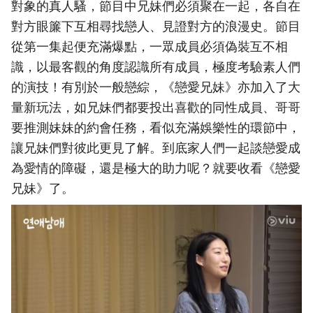
對象的真人騷，節目中兄妹們必須聚在一起，各自在
對方眼簾下互相尋找戀人、見證對方的浪漫史。節目
從第一集起便充滿爆點，一眾成員必須偽裝互不相
識，以最客觀的角度認識所有成員，極度考驗素人們
的演技！有別於一般戀綜，《戀愛兄妹》亦加入了大
量新玩法，如兄妹們都要投出喜歡的同性成員、哥哥
要推測妹妹的約會任務，看似充滿娛樂性的環節中，
讓兄妹們對彼此更見了解。到底家人們一起談戀愛成
為愛情的障礙，還是極大的助力呢？就要收看《戀愛
兄妹》了。