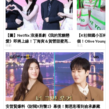
【圖】Netflix 浪漫喜劇《我的荒糖戀
【K社韓國小百科】
愛》即將上線！丁海寅＆賀營甜蜜亮相
個！Olive Yo
韓劇
生活
製作發表會，甜蜜CP化學反應引期待
遊客，機場「人手
安普賢爆料《財閥X刑警2》幕後！鄭恩彩看到俞承豪藏