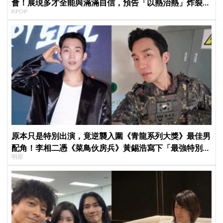
會！展現多才全能與滿滿自信，預告「以熱治熱」炸裂夏
KPOP
日音樂圈
原本只是特別出演，竟逆襲入圍《青龍系列大獎》最佳男
配角！李相二憑《菜鳥伙房兵》黃錫浩寫下「最強特別出
明星
演」傳奇