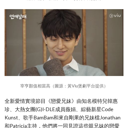
宰亨顏值相當高（圖源：黃Viu煲劇平台提供）
全新愛情實境節目《戀愛兄妹》由知名模特兒韓惠
珍、大熱女團(G)I-DLE成員薇娟、綜藝新星Code
Kunst、歌手BamBam和來自剛果的兄妹檔Jonathan
和Patricia主持，他們將一同見證這些親兄妹的戀愛