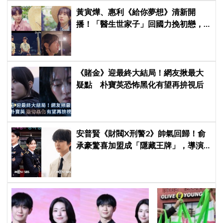
黃寅燁、惠利《給你夢想》清新開
播！「醫生世家子」回國力挽初戀，
「破鏡難圓」回憶殺引發全網現實共
鳴
《賭金》迎最終大結局！網友揪最大
疑點 朴寶英恐怖黑化有望再拚視后
安普賢《財閥X刑警2》帥氣回歸！俞
承豪驚喜加盟成「隱藏王牌」，導演
笑曝：太有存在感決定提前登場