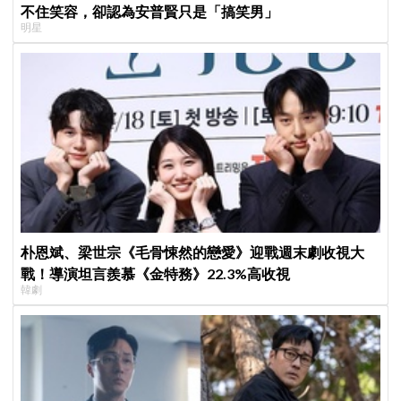
不住笑容，卻認為安普賢只是「搞笑男」
明星
朴恩斌、梁世宗《毛骨悚然的戀愛》迎戰週末劇收視大
戰！導演坦言羨慕《金特務》22.3%高收視
韓劇