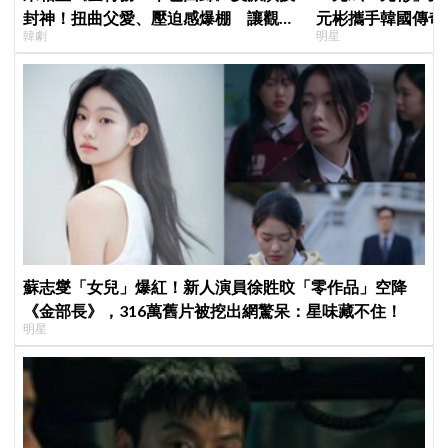
封神！扭曲父愛、壓迫感爆棚 讓觀眾
元彬攜手韓國傳奇
韓劇
明星
毛骨悚然
牌，韓網瘋喊：兩
蘇志燮「女兒」爆紅！新人演員徐貹旼「零作品」空降
《金部長》，316萬舊片被挖出網驚呆：星味藏不住！
明星