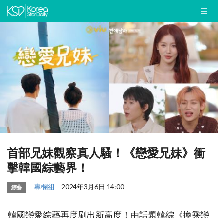
首部兄妹觀察真人騷！《戀愛兄妹》衝
擊韓國綜藝界！
專欄組
2024年3月6日 14:00
綜藝
韓國戀愛綜藝再度刷出新高度！由話題韓綜《換乘戀