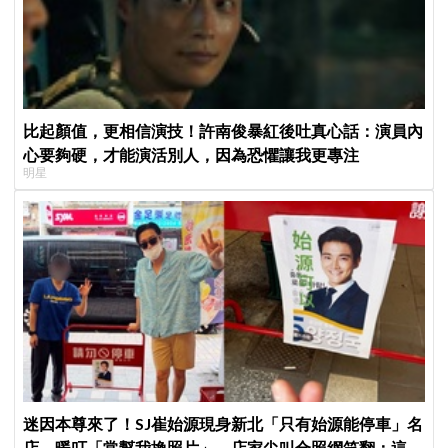
比起顏值，更相信演技！許南俊暴紅後吐真心話：演員內
心要夠硬，才能演活別人，因為恐懼讓我更專注
明星
迷因本尊來了！SJ崔始源現身新北「只有始源能停車」名
店、暖叮「常幫我換照片」，店家尖叫合照網笑翻：這輩