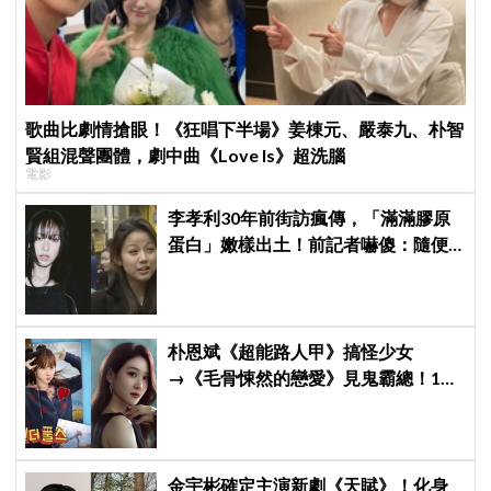
歌曲比劇情搶眼！《狂唱下半場》姜棟元、嚴泰九、朴智
賢組混聲團體，劇中曲《Love Is》超洗腦
電影
李孝利30年前街訪瘋傳，「滿滿膠原
蛋白」嫩樣出土！前記者嚇傻：隨便
選到傳奇
朴恩斌《超能路人甲》搞怪少女
→《毛骨悚然的戀愛》見鬼霸總！180
度反差演技獲讚「信看演員」
金宇彬確定主演新劇《天賦》！化身