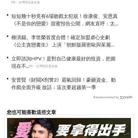
PR・台灣癌症基金會
短短幾十秒竟有6場吻戲太犯規！徐康俊、安恩真
《不是你的戀愛》甜蜜預告公開，網友直呼：太
期待了！
柳演錫、李世榮首度合體！確定加盟虐心史劇
《公主貪戀書生》 上演「朝鮮版羅密歐與茱麗
葉」
立即諮詢HPV！是對自己健康最好的投資，把握
現在不...
PR・台灣癌症基金會
安普賢《財閥X刑警2》霸氣回歸！豪砸資金、動
作戲全面升級 放話：這次要超越第一季
Recommended by
您也可能喜歡這些文章