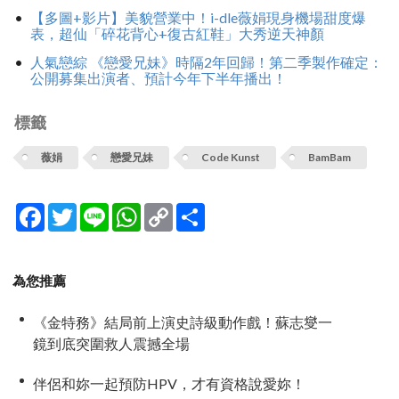
【多圖+影片】美貌營業中！i-dle薇娟現身機場甜度爆
表，超仙「碎花背心+復古紅鞋」大秀逆天神顏
人氣戀綜 《戀愛兄妹》時隔2年回歸！第二季製作確定：
公開募集出演者、預計今年下半年播出！
標籤
薇娟
戀愛兄妹
Code Kunst
BamBam
Facebook
Twitter
Line
WhatsApp
Copy
分
Link
享
為您推薦
《金特務》結局前上演史詩級動作戲！蘇志燮一
鏡到底突圍救人震撼全場
伴侶和妳一起預防HPV，才有資格說愛妳！