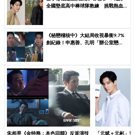
全國墊底高中棒球隊教練 挑戰熱血
成長劇
《秘戀稽核中》大結局收視暴衝9.7%
創紀錄！申惠善、孔明「辦公室戀
情」修成正果，結尾「十指緊扣」甜
到蛀牙
朱相昱《金特務：本色回歸》反派演技
「元斌＋元彬」竟然