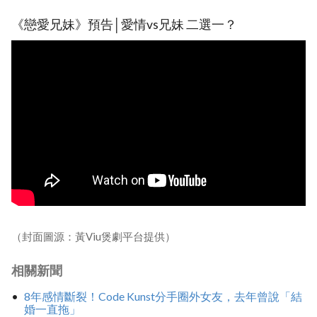
《戀愛兄妹》預告│愛情vs兄妹 二選一？
（封面圖源：黃Viu煲劇平台提供）
相關新聞
8年感情斷裂！Code Kunst分手圈外女友，去年曾說「結
婚一直拖」