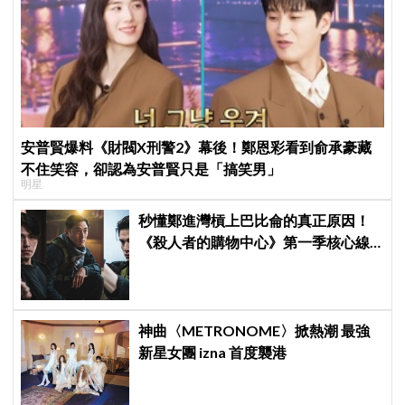
安普賢爆料《財閥X刑警2》幕後！鄭恩彩看到俞承豪藏
不住笑容，卻認為安普賢只是「搞笑男」
明星
秒懂鄭進灣槓上巴比侖的真正原因！
《殺人者的購物中心》第一季核心線
索快速複習
神曲〈METRONOME〉掀熱潮 最強
新星女團 izna 首度襲港