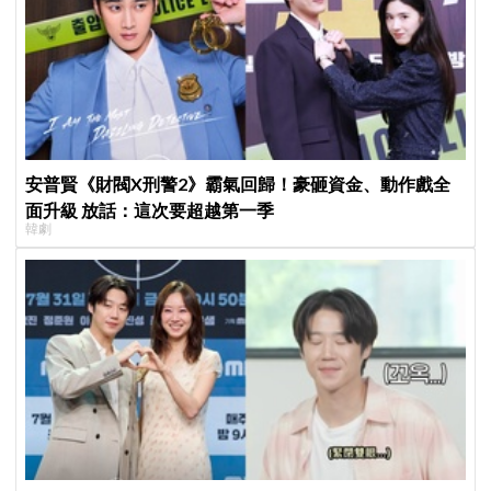
安普賢《財閥X刑警2》霸氣回歸！豪砸資金、動作戲全
面升級 放話：這次要超越第一季
韓劇