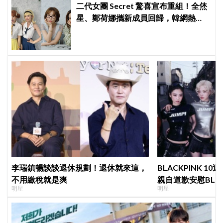
二代女團 Secret 驚喜宣布重組！全烋
星、鄭荷娜攜新成員回歸，韓網熱
議：非要選新成員嗎？
李瑞鎮暢談談退休規劃！退休就來這，
BLACKPINK 10
不用繳稅就是爽
親自道歉安慰BLI
明星
明星
直呼：「看了心裡