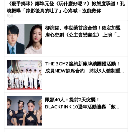
《殺手媽咪》鄭準元登《玩什麼好呢？》掀態度爭議！孔
曉振曝「錄影後真的吐了」心疼喊：沒能救你
明星
柳演錫、李世榮首度合體！確定加盟
虐心史劇《公主貪戀書生》 上演「朝
鮮版羅密歐與茱麗葉」
THE BOYZ簽約新廠牌續團體活動！
成員NEW缺席合約 將以9人體制重
啟新篇章
限額40人＋提前2天突襲！
BLACKPINK 10週年活動遭轟「敷
衍」，YG急證實：4人確定完全體出
席