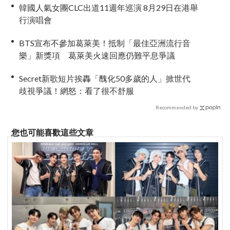
韓國人氣女團CLC出道11週年巡演 8月29日在港舉
行演唱會
BTS宣布不參加葛萊美！抵制「最佳亞洲流行音
樂」新獎項 葛萊美火速回應仍難平息爭議
Secret新歌短片挨轟「醜化50多歲的人」掀世代
歧視爭議！網怒：看了很不舒服
Recommended by
您也可能喜歡這些文章