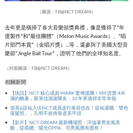
（圖源：FB@NCT DREAM）
去年更是橫掃了各大音樂頒獎典禮，像是獲得了“年
度製作”和“最佳團體”（Melon Music Awards）、“唱
片部門本賞”（金唱片獎）...等，還參與了美國大型音
樂節“Jingle Ball Tour”，證明了他們的全球知名度。
（封面圖源：FB@NCT DREAM）
相關新聞
【快訊】NCT 核心成員 MARK 驚傳退團！SM 證實 4/8
滿約離巢，親筆信淚謝隊友：10 年來過得非常幸福
道英&廷祐入伍NCT成員送行泰容也在！廷祐還曬「雙色
落髮照」，孔明不捨倚靠道英平頭
【影片】NCT DREAM 最新機場照：洋溢著男友風美
貌，從霸總、陽光OPPA、宅男風應有盡有！