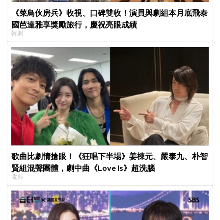
《菜鳥伙房兵》收視、口碑雙收！演員與劇組本月底飛泰
國芭達雅享獎勵旅行，慶祝亮眼成績
韓劇
歌曲比劇情搶眼！《狂唱下半場》姜棟元、嚴泰九、朴智
賢組混聲團體，劇中曲《Love Is》超洗腦
電影