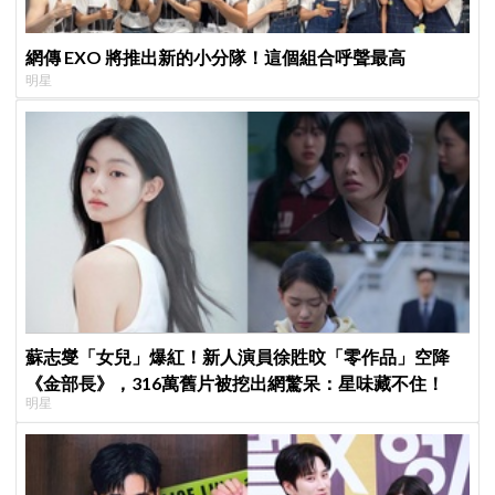
網傳 EXO 將推出新的小分隊！這個組合呼聲最高
明星
蘇志燮「女兒」爆紅！新人演員徐貹旼「零作品」空降
《金部長》，316萬舊片被挖出網驚呆：星味藏不住！
明星