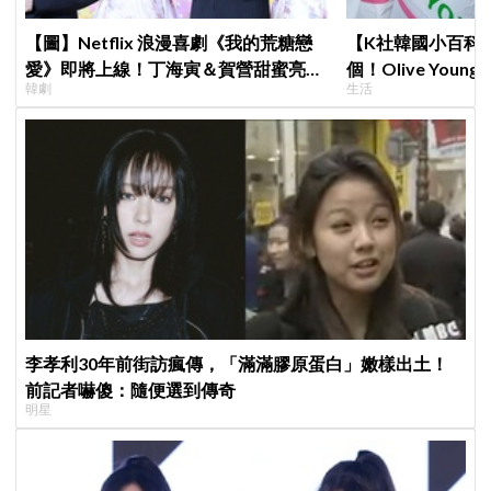
【圖】Netflix 浪漫喜劇《我的荒糖戀
【K社韓國小百科】
愛》即將上線！丁海寅＆賀營甜蜜亮相
個！Olive Yo
韓劇
生活
製作發表會，甜蜜CP化學反應引期待
遊客，機場「人手
李孝利30年前街訪瘋傳，「滿滿膠原蛋白」嫩樣出土！
前記者嚇傻：隨便選到傳奇
明星