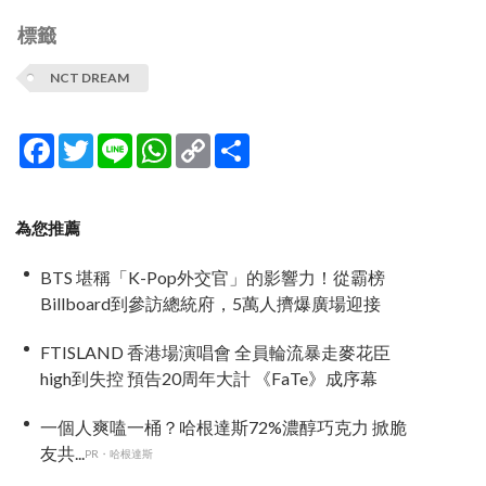
標籤
NCT DREAM
Facebook
Twitter
Line
WhatsApp
Copy
分
Link
享
為您推薦
BTS 堪稱「K-Pop外交官」的影響力！從霸榜
Billboard到參訪總統府，5萬人擠爆廣場迎接
FTISLAND 香港場演唱會 全員輪流暴走麥花臣
high到失控 預告20周年大計 《FaTe》成序幕
一個人爽嗑一桶？哈根達斯72%濃醇巧克力 掀脆
友共...
PR・哈根達斯