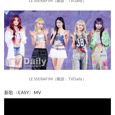
LE SSERAFIM（圖源：TVDaily）
LE SSERAFIM（圖源：TVDaily）
新歌〈EASY〉MV