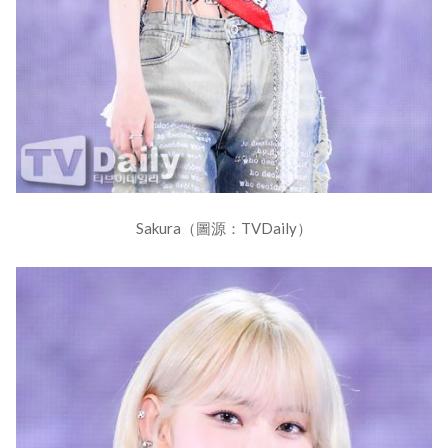
Sakura（圖源：TVDaily）