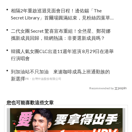
相隔2年重啟巡迴見面會日程！邊佑錫「The
Secret Library」首爾場圓滿結束，見粉絲四葉草
應援淚眼汪汪
二代女團 Secret 驚喜宣布重組！全烋星、鄭荷娜
攜新成員回歸，韓網熱議：非要選新成員嗎？
韓國人氣女團CLC出道11週年巡演 8月29日在港舉
行演唱會
到加油站不只加油 來速咖啡成爲上班通勤族的
新選擇
PR・台灣中油股份有限公司
Recommended by
您也可能喜歡這些文章