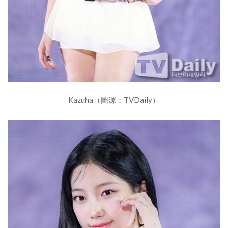
Kazuha（圖源：TVDaily）