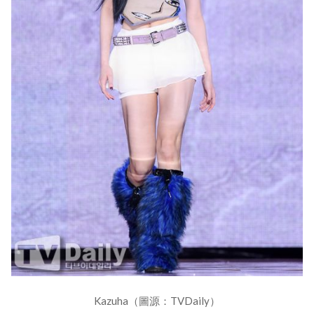
Kazuha（圖源：TVDaily）