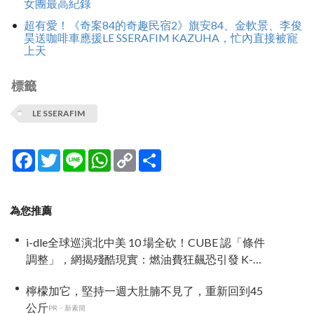
女團最高紀錄
超有愛！《奇案84的奇趣民宿2》旗安84、金軟景、李俊
昊送咖啡車應援LE SSERAFIM KAZUHA，忙內直接被寵
上天
標籤
LE SSERAFIM
Facebook
Twitter
Line
WhatsApp
Copy
分
Link
享
為您推薦
i-dle全球巡演北中美 10 場全砍！CUBE 認「條件
調整」，網揭殘酷現實：燃油費狂飆恐引發 K-
Pop 棄美潮？
檸檬加它，堅持一週大肚腩不見了，重新回到45
公斤
PR・新素簡