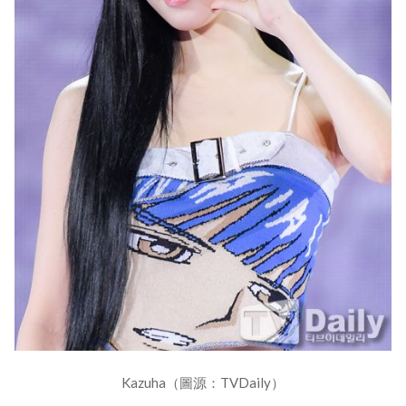
Kazuha（圖源：TVDaily）