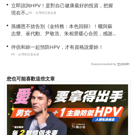
立即諮詢HPV！是對自己健康最好的投資，把握
現在不...
PR・台灣癌症基金會
孫娜恩不捨告別《金特務：本色回歸》！曬與蘇
志燮、崔代勳、尹敬浩、朱相昱暖心合照，感謝
劇組與粉絲陪伴
伴侶和妳一起預防HPV，才有資格說愛妳！
PR・台灣癌症基金會
Recommended by
您也可能喜歡這些文章