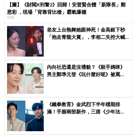
【圖】《財閥X刑警2》回歸！安普賢合體「新隊長」鄭
恩彩 ，現場「背靠背比槍」霸氣爆棚
韓劇
老友上台熱舞她眼神死！金高銀下秒
「抱走青龍大賞」，李相二失控大喊
「呀！」真情流露網笑翻
內向社恐還是沒禮貌？《殺手媽咪》
男主鄭準元登《玩什麼好呢》被罵
爆，劉在錫、孔曉振狂救場也帶不動
《鐵拳教育》金武烈下半年檔期排
滿！手握兩部新作，三搭《少年法
庭》黃金團隊