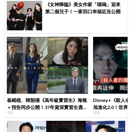
《女神降臨》美女作家「喵嗚」迎來
第二個兒子！一家四口幸福近況公開
崔岷植、韓韶禧《高年級實習生》海報
Disney+《殺人
＋預告同步公開！37年資深實習生遇上
旭進化2.0！世界
電影
韓劇
美女CEO
登場竟殺了「他」