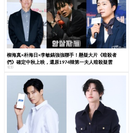
柳海真×朴海日×李敏鎬強強聯手！懸疑大片《暗殺者
們》確定中秋上映，還原1974韓第一夫人暗殺疑雲
電影