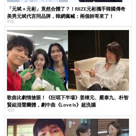
「元斌＋元彬」竟然合體了？！RIIZE元彬攜手韓國傳奇
美男元斌代言同品牌，韓網瘋喊：兩個帥哥來了！
明星
歌曲比劇情搶眼！《狂唱下半場》姜棟元、嚴泰九、朴智
賢組混聲團體，劇中曲《Love Is》超洗腦
電影