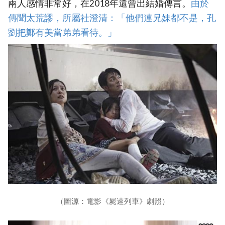
兩人感情非常好，在2018年還曾出結婚傳言。
由於
傳聞太荒謬，所屬社澄清：「他們連兄妹都不是，孔
劉把鄭有美當弟弟看待。」
（圖源：電影《屍速列車》劇照）