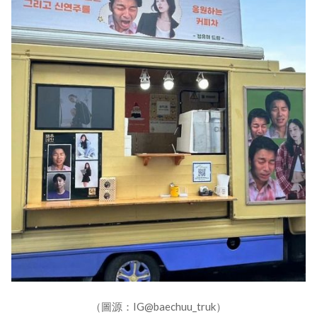
（圖源：IG@baechuu_truk）