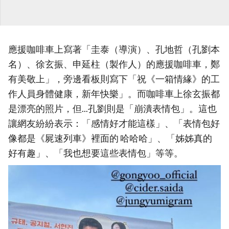
應援咖啡車上寫著「圭泰（導演）、孔地哲（孔劉本
名）、徐玄振、申延柱（製作人）的應援咖啡車，鄭
有美敬上」，旁邊看板則寫下「祝《一箱情緣》的工
作人員身體健康，新年快樂」。而咖啡車上徐玄振都
是漂亮的照片，但...孔劉則是「崩潰表情包」。這也
讓網友紛紛表示：「感情好才能這樣」、「表情包好
像都是《屍速列車》裡面的 哈哈哈」、「姊姊真的
好有趣」、「我也想要這些表情包」等等。