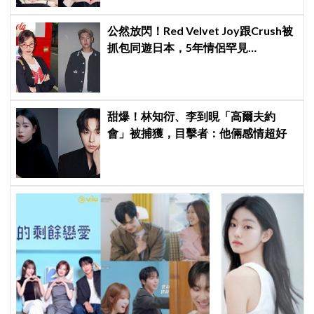
公然放閃！Red Velvet Joy跟Crush被
抓包同遊日本，5年情侶罕見
「Lovegram」甜炸
甜爆！林知衍、李到晛「高爾夫約
會」被捕獲，目擊者：他倆感情超好