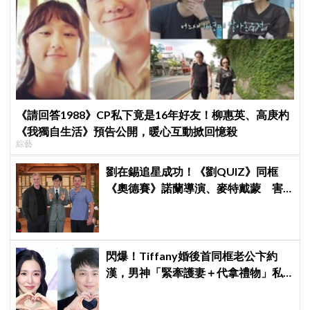
《請回答1988》CP私下竟是16年好友！柳惠英、高庚杓
《我獨自生活》預告公開，暖心互動掀回憶殺
綜藝
劉在錫追星成功！《劉QUIZ》同框
《奧德賽》諾蘭導演、麥特戴蒙 害
羞比YA幸福笑容藏不住
閃爆！Tiffany婚後首同框老公卞約
漢，男神「緊牽護妻＋代拿禮物」私
下甜度超標