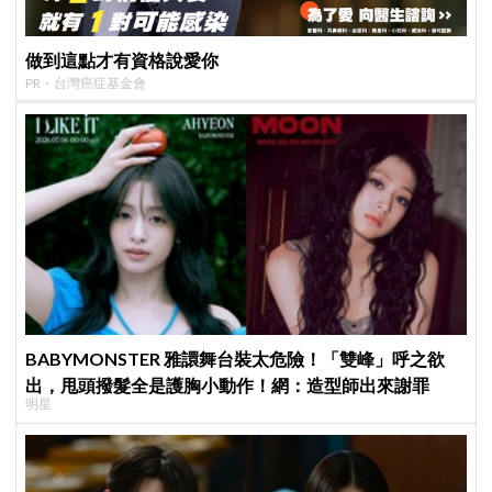
做到這點才有資格說愛你
PR・台灣癌症基金會
BABYMONSTER 雅譞舞台裝太危險！「雙峰」呼之欲
出，甩頭撥髮全是護胸小動作！網：造型師出來謝罪
明星