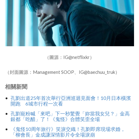
（圖源：IG@netflixkr）
（封面圖源：Management SOOP、IG@baechuu_truk）
相關新聞
孔劉出道25年首次舉行亞洲巡迴見面會！10月日本橫濱
開跑 6城市行程一次看
孔劉寵粉喊「來吧」下一秒驚覺「妳當我女兒？」金高
銀都「吃醋」了！《鬼怪》合體笑歪全場
《鬼怪10周年旅行》笑淚交織！孔劉即席現場求婚，
「柳會長」金成謙深情影片令全場淚崩