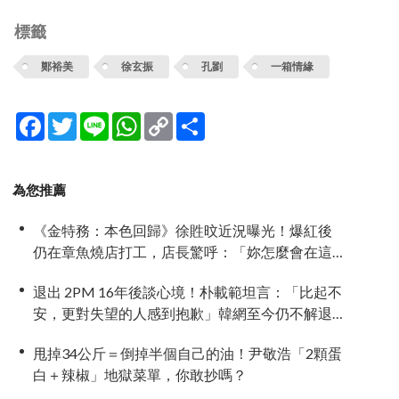
標籤
鄭裕美
徐玄振
孔劉
一箱情緣
Facebook
Twitter
Line
WhatsApp
Copy
分
Link
享
為您推薦
《金特務：本色回歸》徐貹旼近況曝光！爆紅後
仍在章魚燒店打工，店長驚呼：「妳怎麼會在這
裡？」
退出 2PM 16年後談心境！朴載範坦言：「比起不
安，更對失望的人感到抱歉」韓網至今仍不解退
團原因
甩掉34公斤＝倒掉半個自己的油！尹敬浩「2顆蛋
白＋辣椒」地獄菜單，你敢抄嗎？