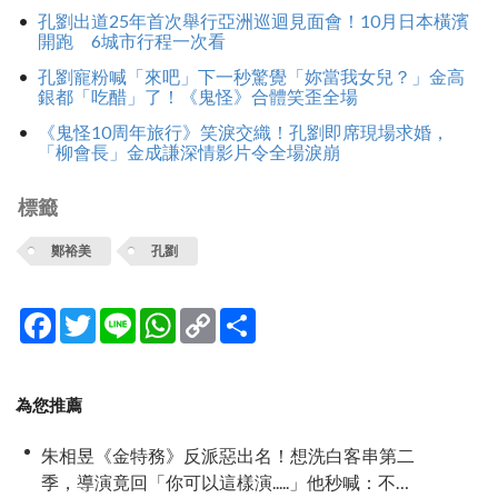
孔劉出道25年首次舉行亞洲巡迴見面會！10月日本橫濱
開跑 6城市行程一次看
孔劉寵粉喊「來吧」下一秒驚覺「妳當我女兒？」金高
銀都「吃醋」了！《鬼怪》合體笑歪全場
《鬼怪10周年旅行》笑淚交織！孔劉即席現場求婚，
「柳會長」金成謙深情影片令全場淚崩
標籤
鄭裕美
孔劉
Facebook
Twitter
Line
WhatsApp
Copy
分
Link
享
為您推薦
朱相昱《金特務》反派惡出名！想洗白客串第二
季，導演竟回「你可以這樣演.....」他秒喊：不