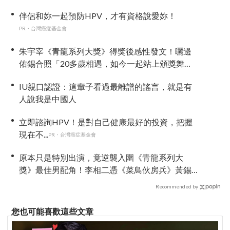
要！
伴侶和妳一起預防HPV，才有資格說愛妳！
PR・台灣癌症基金會
朱宇宰《青龍系列大獎》得獎後感性發文！曬邊
佑錫合照「20多歲相遇，如今一起站上頒獎舞
台」
IU親口認證：這輩子看過最離譜的謠言，就是有
人說我是中國人
立即諮詢HPV！是對自己健康最好的投資，把握
現在不...
PR・台灣癌症基金會
原本只是特別出演，竟逆襲入圍《青龍系列大
獎》最佳男配角！李相二憑《菜鳥伙房兵》黃錫
浩寫下「最強特別出演」傳奇
Recommended by
您也可能喜歡這些文章