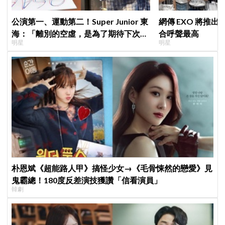
公演第一、運動第二！Super Junior 東
網傳 EXO 將推
海：「離別的空虛，是為了期待下次再
合呼聲最高
明星
明星
見」
朴恩斌《超能路人甲》搞怪少女→《毛骨悚然的戀愛》見
鬼霸總！180度反差演技獲讚「信看演員」
韓劇