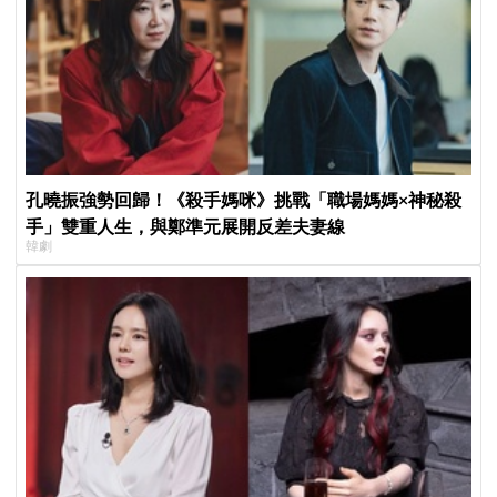
孔曉振強勢回歸！《殺手媽咪》挑戰「職場媽媽×神秘殺
手」雙重人生，與鄭準元展開反差夫妻線
韓劇