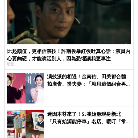
比起顏值，更相信演技！許南俊暴紅後吐真心話：演員內
心要夠硬，才能演活別人，因為恐懼讓我更專注
明星
演技派的相遇！金南佶、田美都合體
拍廣告、扮夫妻：「就用這個組合再
拍一部戲劇吧」
迷因本尊來了！SJ崔始源現身新北
「只有始源能停車」名店、暖叮「常
幫我換照片」，店家尖叫合照網笑
翻：這輩子不能脫粉了