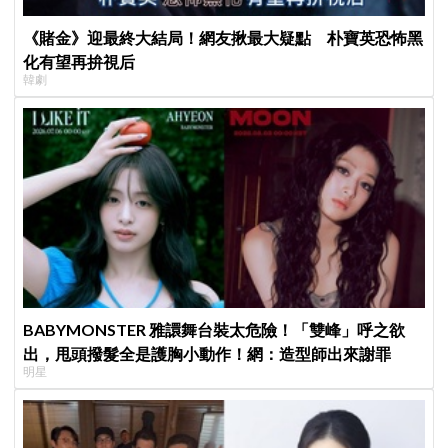
《賭金》迎最終大結局！網友揪最大疑點 朴寶英恐怖黑
化有望再拚視后
韓劇
BABYMONSTER 雅譞舞台裝太危險！「雙峰」呼之欲
出，甩頭撥髮全是護胸小動作！網：造型師出來謝罪
明星