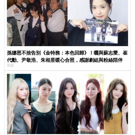
孫娜恩不捨告別《金特務：本色回歸》！曬與蘇志燮、崔
代勳、尹敬浩、朱相昱暖心合照，感謝劇組與粉絲陪伴
明星