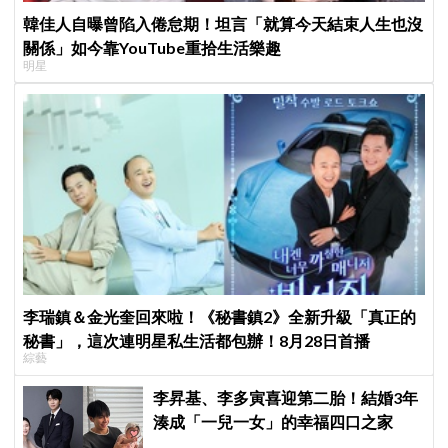
韓佳人自曝曾陷入倦怠期！坦言「就算今天結束人生也沒
關係」如今靠YouTube重拾生活樂趣
明星
李瑞鎮＆金光奎回來啦！《秘書鎮2》全新升級「真正的
秘書」，這次連明星私生活都包辦！8月28日首播
綜藝
李昇基、李多寅喜迎第二胎！結婚3年
湊成「一兒一女」的幸福四口之家