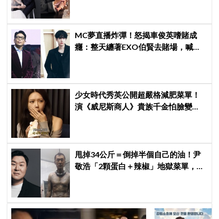
MC夢直播炸彈！怒揭車俊英嗜賭成
癮：整天纏著EXO伯賢去賭場，喊話
「伯賢啊，男人就是要會賭」
少女時代秀英公開超嚴格減肥菜單！
演《威尼斯商人》貴族千金怕臉變
圓：天天只吃蛋和鍋巴
甩掉34公斤＝倒掉半個自己的油！尹
敬浩「2顆蛋白＋辣椒」地獄菜單，你
敢抄嗎？