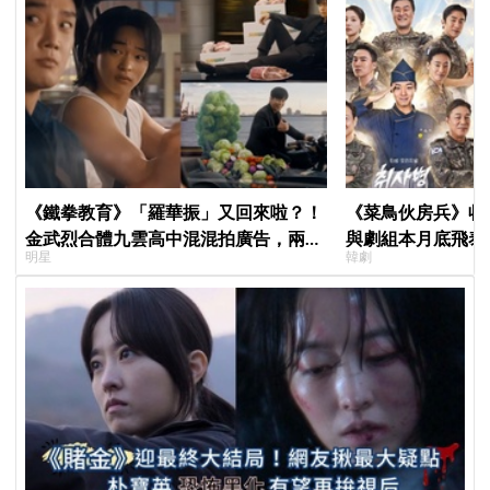
《鐵拳教育》「羅華振」又回來啦？！
《菜鳥伙房兵》收
金武烈合體九雲高中混混拍廣告，兩人
與劇組本月底飛泰
明星
韓劇
嚇壞反應笑翻劇迷：根本番外篇！
行，慶祝亮眼成績