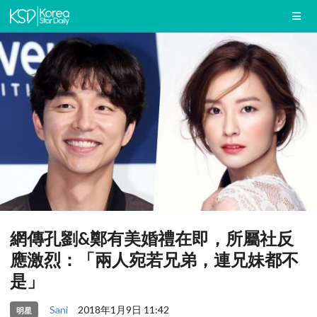
網傳孔劉&鄭有美婚禮在即，所屬社反
應激烈：「兩人宛若兄弟，連兄妹都不
是」
Sani
2018年1月9日 11:42
明星