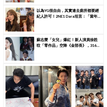
以為YG很自由，其實連去廁所都要經
紀人許可！2NE1 Dara坦言：「當年
超羨慕少女時代」
蘇志燮「女兒」爆紅！新人演員徐貹
旼「零作品」空降《金部長》，316萬
舊片被挖出網驚呆：星味藏不住！