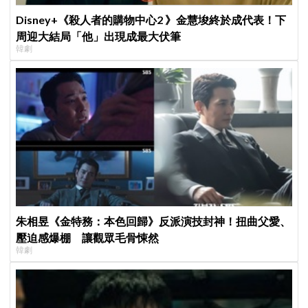
Disney+《殺人者的購物中心2 》金慧埈終於成代表！下
周迎大結局「他」出現成最大伏筆
韓劇
朱相昱《金特務：本色回歸》反派演技封神！扭曲父愛、
壓迫感爆棚 讓觀眾毛骨悚然
韓劇