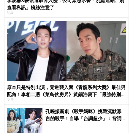
李浚赫X帳號遭駭客入侵！公司緊急示警「別點連結、別
查看私訊」粉絲注意了
明星
原本只是特別出演，竟逆襲入圍《青龍系列大獎》最佳男
配角！李相二憑《菜鳥伙房兵》黃錫浩寫下「最強特別出
明星
演」傳奇
孔曉振新劇《殺手媽咪》挑戰沉默寡
言的殺手！自曝「台詞超少」：背詞
壓力小很多XD