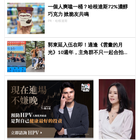
一個人爽嗑一桶？哈根達斯72%濃醇
巧克力 掀脆友共鳴
PR・哈根達斯
郭東延入伍在即！適逢《雲畫的月
光》10週年，主角群不只一起合拍畫
報，還錄製特別節目