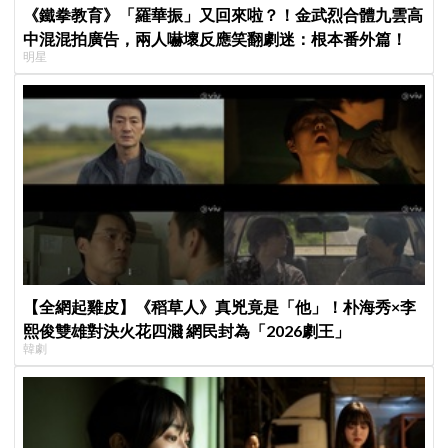
《鐵拳教育》「羅華振」又回來啦？！金武烈合體九雲高
中混混拍廣告，兩人嚇壞反應笑翻劇迷：根本番外篇！
明星
【全網起雞皮】《稻草人》真兇竟是「他」！朴海秀×李
熙俊雙雄對決火花四濺 網民封為「2026劇王」
韓劇