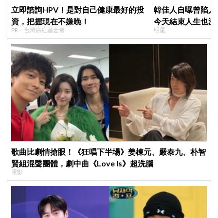
立即諮詢HPV！是對自己健康最好的投
韓佳人自曝曾陷入
資，把握現在不嫌晚！
今天結束人生也沒
PR・台灣癌症基金會
明星
YouTube重拾生
歌曲比劇情搶眼！《狂唱下半場》姜棟元、嚴泰九、朴智
賢組混聲團體，劇中曲《Love Is》超洗腦
電影