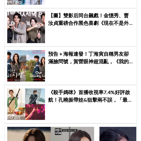
【圖】雙影后同台飆戲！金憓秀、曹
汝貞重磅合作黑色喜劇《現在不是外
遇的問題》發佈會，曬恩愛網紅捲驚
天祕密
預告＋海報連發！丁海寅自稱男友卻
滿臉問號，賀營眼神超混亂，《我的
荒糖戀愛》定檔8月7日，還沒播就讓
網友瘋猜結局
《殺手媽咪》首播收視率7.4%好評啟
航！孔曉振帶娃&狙擊兩不誤，「最狂
雙重生活」與老公明追暗躲