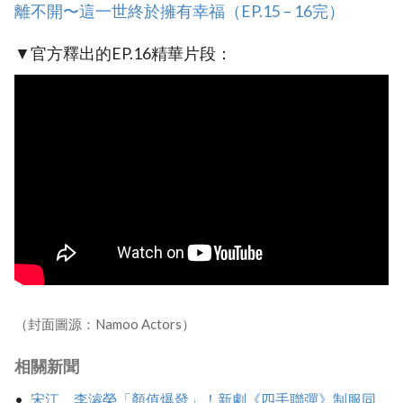
離不開〜這一世終於擁有幸福（EP.15 – 16完）
▼官方釋出的EP.16精華片段：
（封面圖源：Namoo Actors）
相關新聞
宋江、李濬榮「顏值爆發」！新劇《四手聯彈》制服同