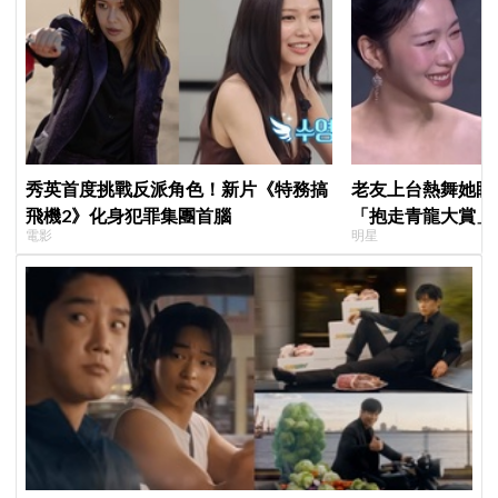
秀英首度挑戰反派角色！新片《特務搞
老友上台熱舞她眼
飛機2》化身犯罪集團首腦
「抱走青龍大賞」
電影
明星
「呀！」真情流露