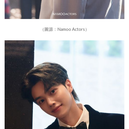
（圖源：Namoo Actors）