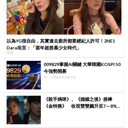
以為YG很自由，其實連去廁所都要經紀人許可！2NE1
Dara坦言：「當年超羨慕少女時代」
明星
009829掌握AI關鍵 大華韓國KOSPI 50
今強勢開募
PR・大華銀全能行銷方案
《殺手媽咪》、《婚姻之後》接棒
《金特務》 收視雙雙飆升至7～8%
創新高！