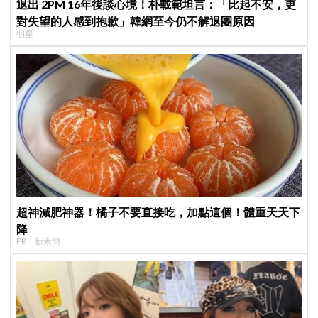
退出 2PM 16年後談心境！朴載範坦言：「比起不安，更
對失望的人感到抱歉」韓網至今仍不解退團原因
明星
超神減肥神器！橘子不要直接吃，加點這個！體重天天下
降
PR・新素簡