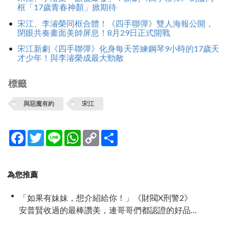
框「17歲青春神顏」掀期待
宋江、李濬榮同框合體！《四手聯彈》雙人海報公開，
閉眼共奏畫面美帥屏息！8月29日正式開戰
宋江新劇《四手聯彈》化身每天苦練鋼琴9小時的17歲天
才少年！與李濬榮成最大勁敵
標籤
與惡魔有約
宋江
Facebook
Twitter
Line
WhatsApp
Copy
分
Link
享
為您推薦
「如果有妹妹，想介紹給你！」《財閥X刑警2》
安普賢收過的最棒讚美，連哥哥們都認證的好品
格～