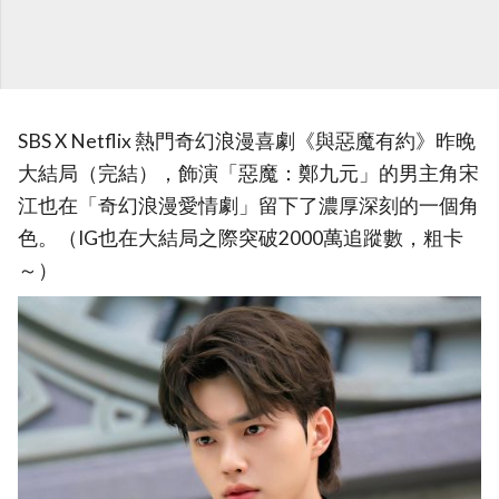
SBS X Netflix 熱門奇幻浪漫喜劇《與惡魔有約》昨晚
大結局（完結），飾演「惡魔：鄭九元」的男主角宋
江也在「奇幻浪漫愛情劇」留下了濃厚深刻的一個角
色。（IG也在大結局之際突破2000萬追蹤數，粗卡
～）