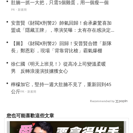
肚腩一抓一大把，只需1個雞蛋，用一個瘦一個
PR・新素簡
安普賢《財閥X刑警2》帥氣回歸！俞承豪驚喜加
盟成「隱藏王牌」，導演笑曝：太有存在感決定
提前登場
【圖】《財閥X刑警2》回歸！安普賢合體「新隊
長」鄭恩彩 ，現場「背靠背比槍」霸氣爆棚
徐仁國《明天上班見！》從高冷上司變溫柔暖
男 反轉浪漫演技擄獲女心
檸檬加它，堅持一週大肚腩不見了，重新回到45
公斤
PR・新素簡
Recommended by
您也可能喜歡這些文章