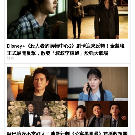
Disney+《殺人者的購物中心2》劇情迎來反轉！金慧峻
正式展開反擊，散發「叔叔李棟旭」般強大氣場
韓劇
歐巴這次不當好人！池晟新劇《公寓黑風暴》首播收視開