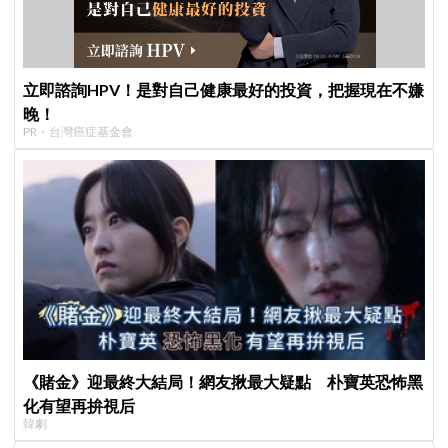
立即諮詢HPV！是對自己健康最好的投資，把握現在不嫌
晚！
PR・台灣癌症基金會
《賭金》迎最終大結局！網友揪最大疑點 朴寶英恐怖黑
化有望再拚視后
韓劇