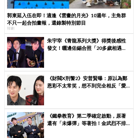
郭東延入伍在即！適逢《雲畫的月光》10週年，主角群
不只一起合拍畫報，還錄製特別節目
韓劇
朱宇宰《青龍系列大獎》得獎後感性
發文！曬邊佑錫合照「20多歲相遇，
如今一起站上頒獎舞台」
《財閥X刑警2》安普賢曝：原以為鄭
恩彩不太常笑，想不到完全相反「愛
笑又隨和無害」
《鐵拳教育》第二季確定啟動，原著
還有「未爆彈」等著拍！金武烈不排
除「打更大」