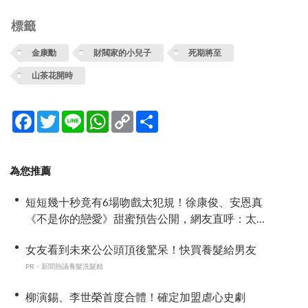
標籤
金康勳
財閥家的小兒子
死期將至
山茶花開時
Facebook
Twitter
Line
WhatsApp
Copy
分
Link
享
為您推薦
短短幾十秒竟有6場吻戲太犯規！徐康俊、安恩真
《不是你的戀愛》甜蜜預告公開，網友直呼：太
期待了！
女友看到未來公公頭頂後驚呆！快買養髮給男友
PR・新聞熱議養髮洗髮精
柳演錫、李世榮首度合體！確定加盟虐心史劇