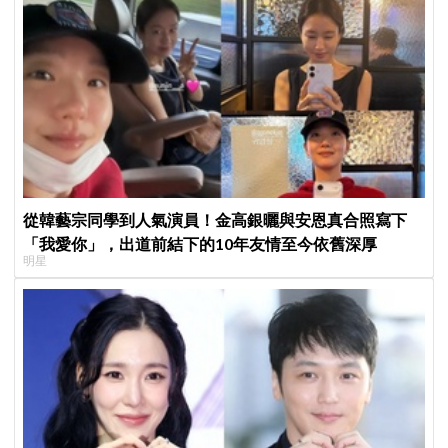
從韓藝宗同學到人氣演員！金高銀曬與安恩真合照寫下
「我愛你」，出道前結下的10年友情至今依舊深厚
明星