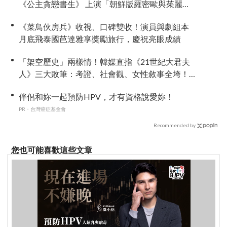
《公主貪戀書生》 上演「朝鮮版羅密歐與茱麗
葉」
《菜鳥伙房兵》收視、口碑雙收！演員與劇組本
月底飛泰國芭達雅享獎勵旅行，慶祝亮眼成績
「架空歷史」兩樣情！韓媒直指《21世紀大君夫
人》三大敗筆：考證、社會觀、女性敘事全垮！
讚《我的王室死對頭》諷刺到位
伴侶和妳一起預防HPV，才有資格說愛妳！
PR・台灣癌症基金會
Recommended by
您也可能喜歡這些文章