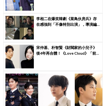
要超越第一季
李相二在爆笑韓劇《菜鳥伙房兵》存
在感強到「不像特別出演」，導演編
劇一直給我加戲XD
宋仲基、朴智賢《財閥家的小兒子》
後4年再合體！《Love Cloud》「前任
見面就變天」設定超鬧