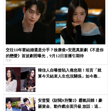
交往10年要結婚還是分手？徐康俊×安恩真新劇《不是你
的戀愛》首波劇照曝光，9月12日首播引期待
韓劇
韓佳人自曝曾陷入倦怠期！坦言「就
算今天結束人生也沒關係」如今靠
YouTube重拾生活樂趣
安普賢《財閥X刑警2》霸氣回歸！豪
砸資金、動作戲全面升級 放話：這次