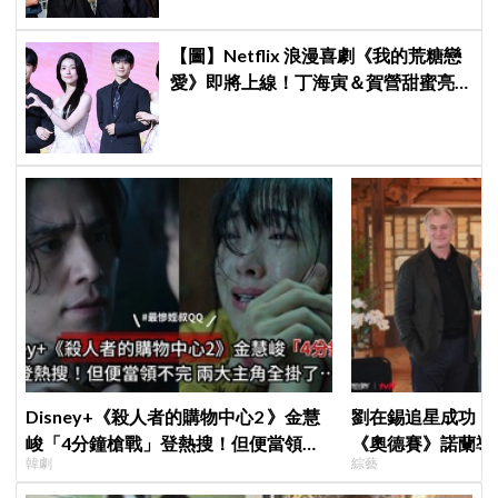
【圖】Netflix 浪漫喜劇《我的荒糖戀
愛》即將上線！丁海寅＆賀營甜蜜亮
相製作發表會，甜蜜CP化學反應引期
待
Disney+《殺人者的購物中心2 》金慧
劉在錫追星成功！《
峻「4分鐘槍戰」登熱搜！但便當領不
《奧德賽》諾蘭導
韓劇
綜藝
完兩大主角全掛了⋯
比YA幸福笑容藏