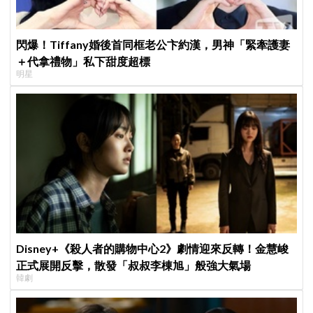
閃爆！Tiffany婚後首同框老公卞約漢，男神「緊牽護妻
＋代拿禮物」私下甜度超標
明星
Disney+《殺人者的購物中心2》劇情迎來反轉！金慧峻
正式展開反擊，散發「叔叔李棟旭」般強大氣場
韓劇