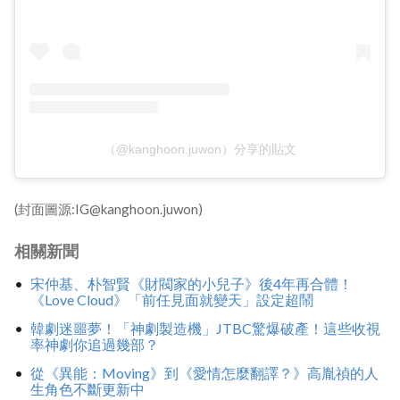
（@kanghoon.juwon）分享的貼文
(封面圖源:IG@kanghoon.juwon)
相關新聞
宋仲基、朴智賢《財閥家的小兒子》後4年再合體！
《Love Cloud》「前任見面就變天」設定超鬧
韓劇迷噩夢！「神劇製造機」JTBC驚爆破產！這些收視
率神劇你追過幾部？
從《異能：Moving》到《愛情怎麼翻譯？》高胤禎的人
生角色不斷更新中