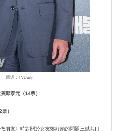
（圖源：TVDaily）
演鄭泰元（14票）
2票）
要做朋友》時對關於女友鄭好娟的問題三緘其口，