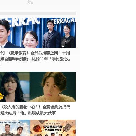
廣告
片】《鐵拳教育》金武烈攜妻放閃！十指
娥合體時尚活動，結婚11年「手比愛心」
爾
ey+《殺人者的購物中心2 》金慧埈終於成代
周迎大結局「他」出現成最大伏筆