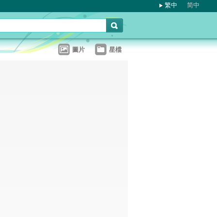
繁中
简中
圖片
星檔