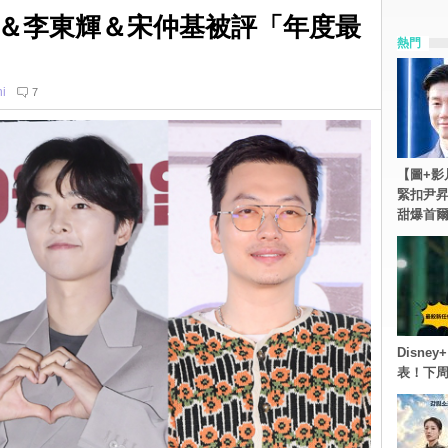
＆李東輝＆宋仲基被評「年度最
熱門
i
7
【圖+影
緊扣尹昇
甜爆首
Disn
表！下