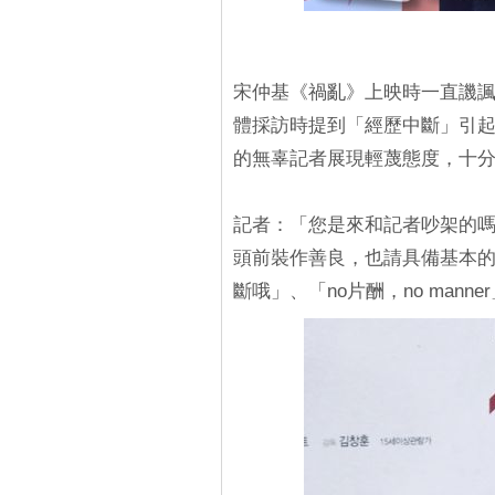
宋仲基《禍亂》上映時一直譏諷
體採訪時提到「經歷中斷」引
的無辜記者展現輕蔑態度，十
記者：「您是來和記者吵架的
頭前裝作善良，也請具備基本
斷哦」、「no片酬，no manne