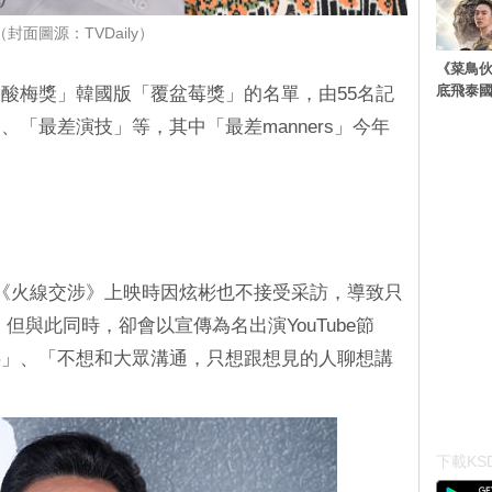
（封面圖源：TVDaily）
《菜鳥
底飛泰
酸梅獎」韓國版「覆盆莓獎」的名單，由55名記
「最差演技」等，其中「最差manners」今年
《火線交涉》上映時因炫彬也不接受采訪，導致只
但與此同時，卻會以宣傳為名出演YouTube節
事」、「不想和大眾溝通，只想跟想見的人聊想講
下載KSD