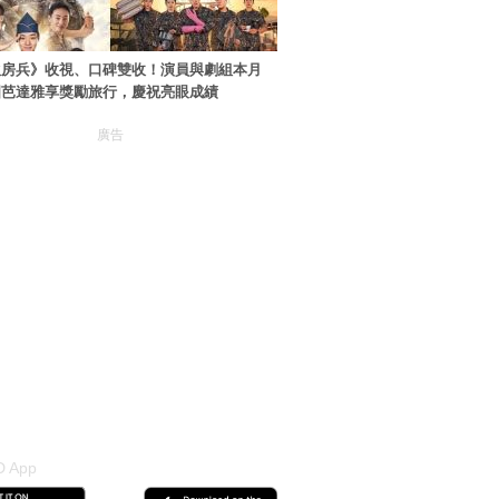
伙房兵》收視、口碑雙收！演員與劇組本月
國芭達雅享獎勵旅行，慶祝亮眼成績
廣告
 App