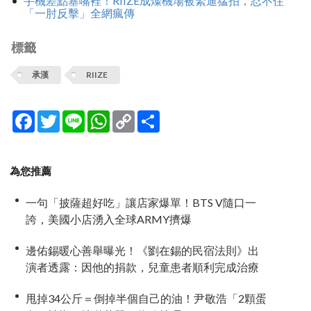
手機差點塞嘴裡！RIIZE成燦機場被緊逼猛拍，忍不住
「一肘反擊」全網瘋傳
標籤
承漢
RIIZE
Facebook
Twitter
Line
WhatsApp
Copy
分
Link
享
為您推薦
一句「披薩超好吃」讓店家爆單！BTS V隨口一
誇，美國小店湧入全球ARMY擠爆
邊佑錫暖心善舉曝光！《劉在錫的民宿法則》出
演者透露：因他的捐款，兒童患者順利完成治療
甩掉34公斤＝倒掉半個自己的油！尹敬浩「2顆蛋