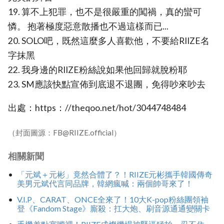
19. 算不上犯罪，也不是很嚴重的闖禍，真的蠻可
憐。 抱著極度惡意散播也不過這樣而已...
20. SOLO吧，既然這麼多人喜歡他，不要給RIIZE名
字抹黑
22. 我身邊的RIIZE粉絲說如果他回歸就脫粉耶
23. SM應該快點宣佈到底退不退團，免得吵來吵去
出處：https：//theqoo.net/hot/3044748484
（封面圖源：FB@RIIZE.official）
相關新聞
「元斌＋元彬」竟然合體了？！RIIZE元彬攜手韓國傳奇
美男元斌代言同品牌，韓網瘋喊：兩個帥哥來了！
V.I.P、CARAT、ONCE全來了！10大K-pop粉絲團領袖
登《Fandom Stage》廝殺：扛大炮、刷音源通通變關卡