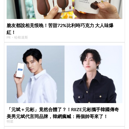
脆友都說相見恨晚！苦甜72%比利時巧克力 大人味爆
紅！
PR・哈根達斯
「元斌＋元彬」竟然合體了？！RIIZE元彬攜手韓國傳奇
美男元斌代言同品牌，韓網瘋喊：兩個帥哥來了！
明星