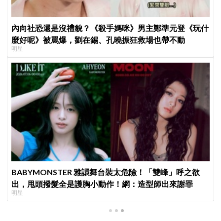
內向社恐還是沒禮貌？《殺手媽咪》男主鄭準元登《玩什
麼好呢》被罵爆，劉在錫、孔曉振狂救場也帶不動
明星
BABYMONSTER 雅譞舞台裝太危險！「雙峰」呼之欲
出，甩頭撥髮全是護胸小動作！網：造型師出來謝罪
明星