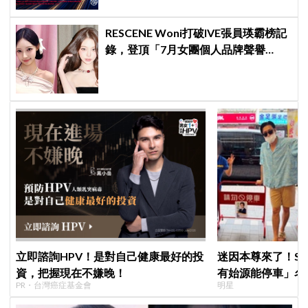
RESCENE Woni打破IVE張員瑛霸榜記
錄，登頂「7月女團個人品牌聲譽
榜」！魔性迷因「巨濟呀吼」全網瘋
傳、逆襲Melon第一
立即諮詢HPV！是對自己健康最好的投
迷因本尊來了！S
資，把握現在不嫌晚！
有始源能停車」名
PR・台灣癌症基金會
明星
照片」，店家尖叫
不能脫粉了