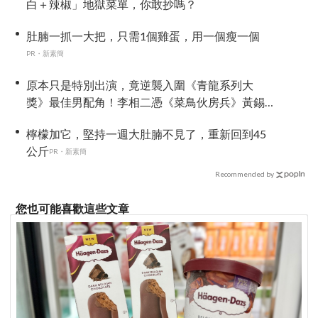
白＋辣椒」地獄菜單，你敢抄嗎？
肚腩一抓一大把，只需1個雞蛋，用一個瘦一個
PR・新素簡
原本只是特別出演，竟逆襲入圍《青龍系列大
獎》最佳男配角！李相二憑《菜鳥伙房兵》黃錫
浩寫下「最強特別出演」傳奇
檸檬加它，堅持一週大肚腩不見了，重新回到45
公斤
PR・新素簡
Recommended by
您也可能喜歡這些文章