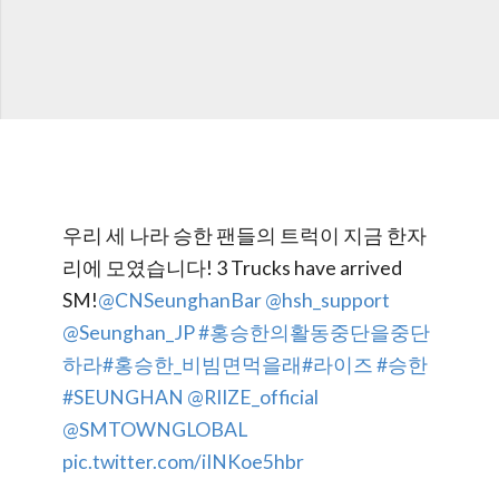
우리 세 나라 승한 팬들의 트럭이 지금 한자
리에 모였습니다! 3 Trucks have arrived
SM!
@CNSeunghanBar
@hsh_support
@Seunghan_JP
#홍승한의활동중단을중단
하라
#홍승한_비빔면먹을래
#라이즈
#승한
#SEUNGHAN
@RIIZE_official
@SMTOWNGLOBAL
pic.twitter.com/iINKoe5hbr