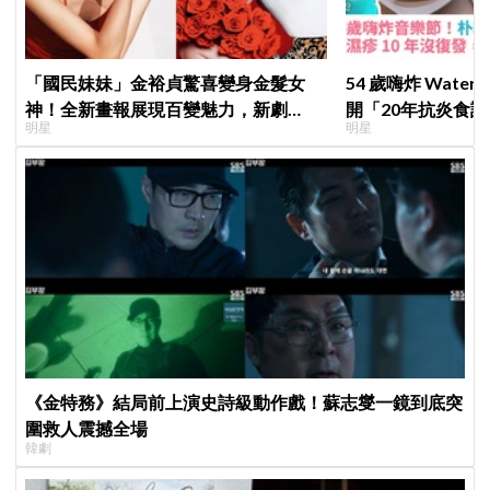
「國民妹妹」金裕貞驚喜變身金髮女
54 歲嗨炸 Wate
神！全新畫報展現百變魅力，新劇
開「20年抗炎食譜
明星
明星
《100日的謊言》將在10月首播
沒復發、砸20億
《金特務》結局前上演史詩級動作戲！蘇志燮一鏡到底突
圍救人震撼全場
韓劇