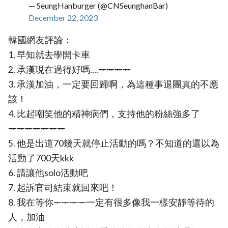
— SeungHanburger (@CNSeunghanBar)
December 22, 2023
韓國網友評論：
1. 早知就去學開卡車
2. 承漢現在過得好嗎....ᅲᅲᅲᅲ
3. 承漢加油，一定要回歸啊，為這種事退團真的不應
該！
4. 比起嘲笑他的精神病們，支持他的粉絲強多了
ᅲᅲᅲᅲᅲᅲᅲ
5. 他是出道70幾天就停止活動的嗎？不知道的還以為
活動了700天kkk
6. 請讓他solo活動吧
7. 起訴官司結束就回來吧！
8. 我在等你ᅮᅮᅮᅮ一定有很多像我一樣安靜等待的
人，加油