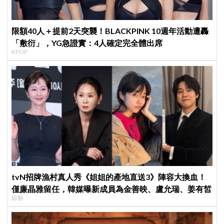
限額40人＋提前2天突襲！BLACKPINK 10週年活動遭轟
「敷衍」，YG急證實：4人確定完全體出席
KPOP
tvN招牌漁村真人秀《姐姐的產地直送3》陣容大換血！
僅廉晶雅留任，韓媒曝新成員為金善映、盧允瑞、姜有皙
綜藝