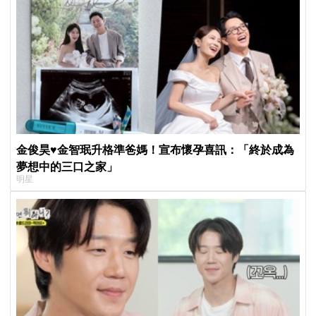
金俊昊♥金智珉升格準爸媽！宣布懷孕喜訊：「終於成為
夢想中的三口之家」
明星