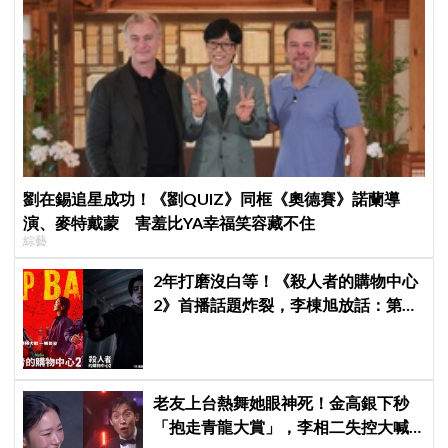
劉在錫追星成功！《劉QUIZ》同框《奧德賽》諾蘭導
演、麥特戴蒙 害羞比YA幸福笑容藏不住
綜藝
2年打磨沒白等！《殺人者的購物中心
2》首播話題炸裂，李棟旭放話：第三
季找我，我就拍
老友上台熱舞她眼神死！金高銀下秒
「抱走青龍大賞」，李相二失控大喊