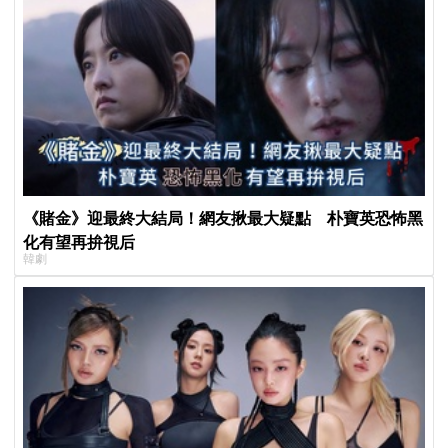
《賭金》迎最終大結局！網友揪最大疑點 朴寶英恐怖黑
化有望再拚視后
韓劇