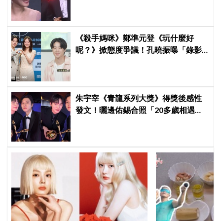
「呀！」真情流露網笑翻
《殺手媽咪》鄭準元登《玩什麼好
呢？》掀態度爭議！孔曉振曝「錄影
後真的吐了」心疼喊：沒能救你
朱宇宰《青龍系列大獎》得獎後感性
發文！曬邊佑錫合照「20多歲相遇，
如今一起站上頒獎舞台」