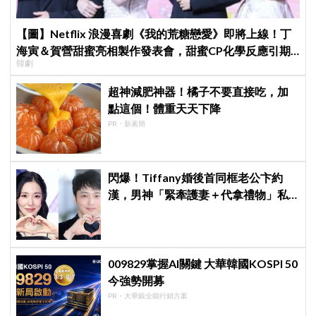
【圖】Netflix 浪漫喜劇《我的荒糖戀愛》即將上線！丁
海寅＆賀營甜蜜亮相製作發表會，甜蜜CP化學反應引期
韓劇
待
超神減肥神器！橘子不要直接吃，加
點這個！體重天天下降
PR・新素簡
閃爆！Tiffany婚後首同框老公卞約
漢，男神「緊牽護妻＋代拿禮物」私
下甜度超標
009829掌握AI關鍵 大華韓國KOSPI 50
今強勢開募
PR・大華銀全能行銷方案