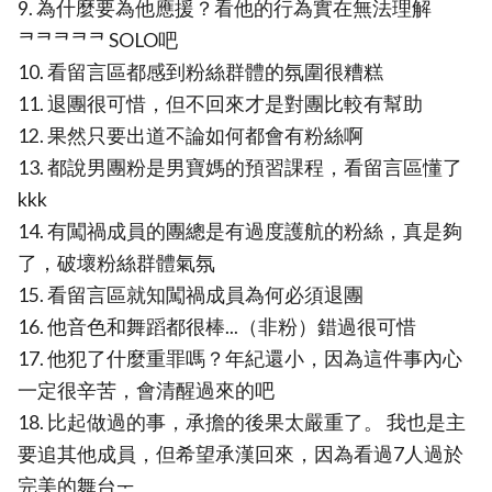
9. 為什麼要為他應援？看他的行為實在無法理解
ᄏᄏᄏᄏᄏ SOLO吧
10. 看留言區都感到粉絲群體的氛圍很糟糕
11. 退團很可惜，但不回來才是對團比較有幫助
12. 果然只要出道不論如何都會有粉絲啊
13. 都說男團粉是男寶媽的預習課程，看留言區懂了
kkk
14. 有闖禍成員的團總是有過度護航的粉絲，真是夠
了，破壞粉絲群體氣氛
15. 看留言區就知闖禍成員為何必須退團
16. 他音色和舞蹈都很棒...（非粉）錯過很可惜
17. 他犯了什麼重罪嗎？年紀還小，因為這件事內心
一定很辛苦，會清醒過來的吧
18. 比起做過的事，承擔的後果太嚴重了。 我也是主
要追其他成員，但希望承漢回來，因為看過7人過於
完美的舞台ᅮ