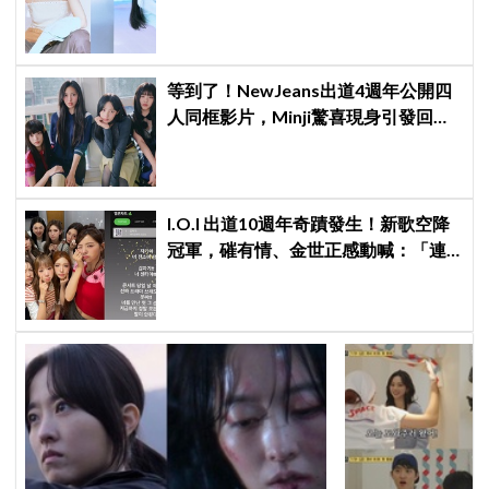
表～
等到了！NewJeans出道4週年公開四
人同框影片，Minji驚喜現身引發回歸
期待，ADOR回應未來動向！
I.O.I 出道10週年奇蹟發生！新歌空降
冠軍，磪有情、金世正感動喊：「連
韓劇都寫不出這樣的劇情」