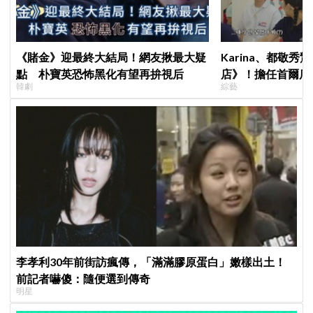
《賭金》迎最終大結局！網友揪最大疑
Karina、都敬
點 朴寶英恐怖黑化有望再拚視后
店》！擔任首爾店
韓劇
綜藝
泳知一句話意外成
李孝利30年前街訪瘋傳，「滿滿膠原蛋白」嫩樣出土！
前記者嚇傻：隨便選到傳奇
明星