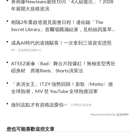
券商爆NewJeans最快10月「4人組復出」！2028
年展開大規模巡演
相隔2年重啟巡迴見面會日程！邊佑錫「The
Secret Library」首爾場圓滿結束，見粉絲四葉草
應援淚眼汪汪
成為AI時代的道德駭客！一次拿到三張資安證照
PR・恆逸教育訓練中心
ATEEZ崔傘〈Bad〉舞台片段爆紅！無袖造型秀壯
碩身材 席捲Reels、Shorts演算法
「表演女王」ITZY 強勢回歸！新歌〈Motto〉掀
全球熱潮，MV 登 YouTube 全球熱搜冠軍
做到這點才有資格說愛你
PR・台灣癌症基金會
Recommended by
您也可能喜歡這些文章