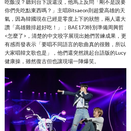
吃飯沒？聽到台下說還沒，他馬上反問「剛不是說要
你們先吃點東西嗎？」主唱Bitsaeon則超愛高雄的天
氣，因為韓國現在已經是零度上下的狀態，兩人還大
讚「高雄雞排超好吃！」；BAE173特別準備周興哲
<怎麼了>，清楚的中文咬字展現出她們苦練成果，更
有感而發表示「要唱不同語言的歌曲真的很難，所以
大家唱韓文歌也是」，他們還突然跳起台語版的Lucy
健康操，雖然復古但也讓現場一陣爆笑。