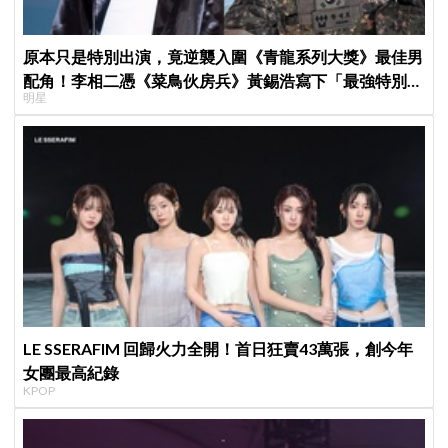
原本只是特別出演，竟逆襲入圍《青龍系列大獎》最佳男
配角！李相二憑《菜鳥伙房兵》黃錫浩寫下「最強特別出
明星
演」傳奇
LE SSERAFIM 回歸火力全開！首日狂賣43萬張，創今年
女團最高紀錄
KPOP