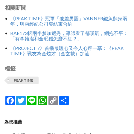
相關新聞
《PEAK TIME》冠軍「兼差男團」VANNER鹹魚翻身兩
年，與兩經紀公司突結束合約
BAE173拆兩半參加選秀，導師看了都嘆氣，網抱不平：
「有李翰潔和全珉稶怎麼不紅？」
《PROJECT 7》首播最暖心又令人心疼一幕：《PEAK
TIME》戰友為金炫才（金玄載）加油
標籤
PEAK TIME
Facebook
Twitter
Line
WhatsApp
Copy
分
Link
享
為您推薦