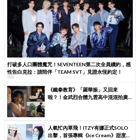
打破多人口團體魔咒！SEVENTEEN第二次全員續約，感
性告白克拉：請陪伴「TEAM SVT」見證永恆約定！
明星
《鐵拳教育》「羅華振」又回來
啦？！金武烈合體九雲高中混混拍廣
告，兩人嚇壞反應笑翻劇迷：根本番
外篇！
人氣忙內單飛！ITZY有娜正式SOLO
出擊，首張專輯《Ice Cream》甜度爆