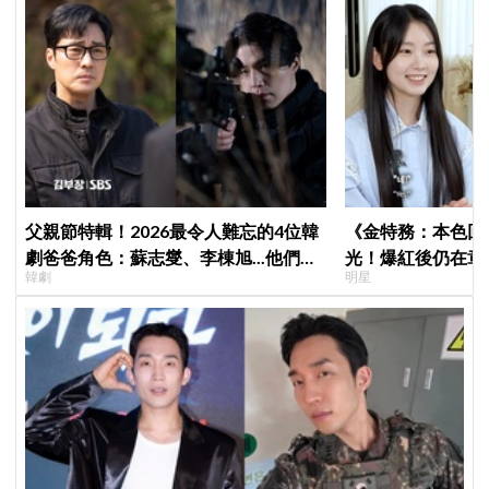
父親節特輯！2026最令人難忘的4位韓
《金特務：本色回
劇爸爸角色：蘇志燮、李棟旭...他們連
光！爆紅後仍在章
韓劇
明星
命都可以不要
呼：「妳怎麼會在