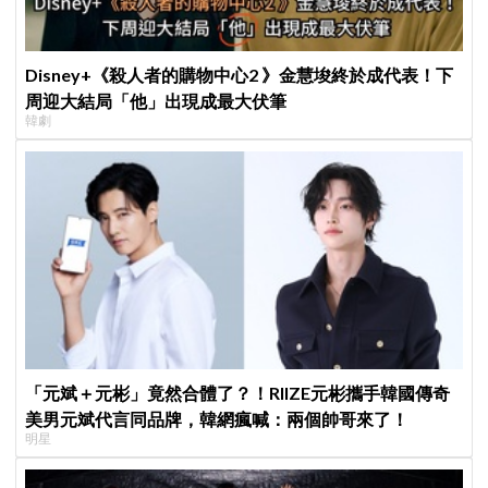
Disney+《殺人者的購物中心2 》金慧埈終於成代表！下
周迎大結局「他」出現成最大伏筆
韓劇
「元斌＋元彬」竟然合體了？！RIIZE元彬攜手韓國傳奇
美男元斌代言同品牌，韓網瘋喊：兩個帥哥來了！
明星