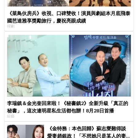
《菜鳥伙房兵》收視、口碑雙收！演員與劇組本月底飛泰
國芭達雅享獎勵旅行，慶祝亮眼成績
韓劇
李瑞鎮＆金光奎回來啦！《秘書鎮2》全新升級「真正的
秘書」，這次連明星私生活都包辦！8月28日首播
綜藝
《金特務：本色回歸》蘇志燮難得談
愛妻趙銀政！「不想她只是某人的妻