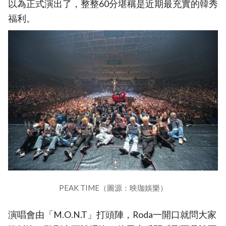
以為正式演出了，整整60分堪稱是近期最充實的韓秀
福利。
PEAK TIME（圖源：映珈娛樂）
演唱會由「M.O.N.T」打頭陣，Roda一開口就問大家