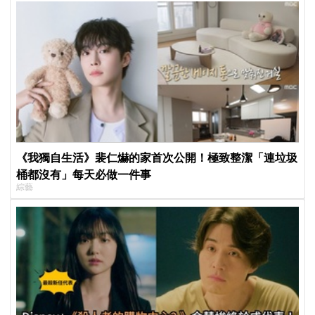
《我獨自生活》裴仁爀的家首次公開！極致整潔「連垃圾
桶都沒有」每天必做一件事
綜藝