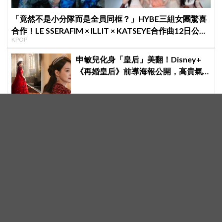
「竟然不是小分隊而是全員同框？」HYBE三組女團驚喜
合作！LE SSERAFIM × ILLIT × KATSEYE合作曲12日公開
KPOP
＋打歌確定！
申敏兒化身「皇后」美翻！Disney+
《再婚皇后》前導海報公開，高貴氣
場＋豪華主演陣容讓人超期待！
韓佳人自曝曾陷入倦怠期！坦言「就
算今天結束人生也沒關係」如今靠
YouTube重拾生活樂趣
【K社韓國小百科】一年半狂賣178萬
個！Olive Young防水購物袋風靡外國
遊客，機場「人手一個」成新奇景