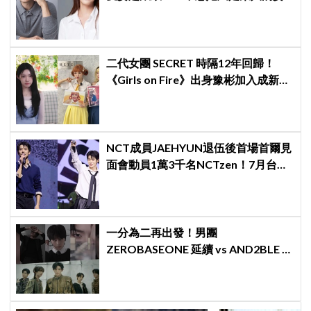
子」一句話展現滿滿尊重與愛
二代女團 SECRET 時隔12年回歸！
《Girls on Fire》出身豫彬加入成新成
員，網震驚：年齡差太大了吧
NCT成員JAEHYUN退伍後首場首爾見
面會動員1萬3千名NCTzen！7月台北
場次即將登場
一分為二再出發！男團
ZEROBASEONE 延續 vs AND2BLE 重
生，同門分裂「雙團對決」5月同時出
擊