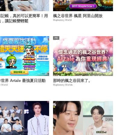
司記帳，真的可以更簡單！用
楓之谷世界 楓星 阿里山開放
Maplestory World
法，讓記帳變輕鬆
世界 Artale 最強夏日活動
那時的楓之谷回來了。
y World
Maplestory Worlds