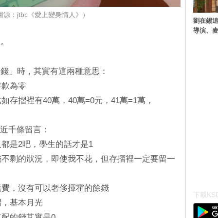
源：jtbc《愛上變身情人》）
劉在錫追
導演、麥
思。
沒錢」時，其實有這兩種意思：
存款為零
如存摺裡有40萬，40萬=0元，41萬=1萬，
了近千條留言：
人都是2吧，學生的話才是1
分錢不剩的狀況，即使我不花，但存摺裡一定要留一
生活費，沒有可以奢侈揮霍的餘錢
下載KSD
摺，基本月光
支配的錢其實是0