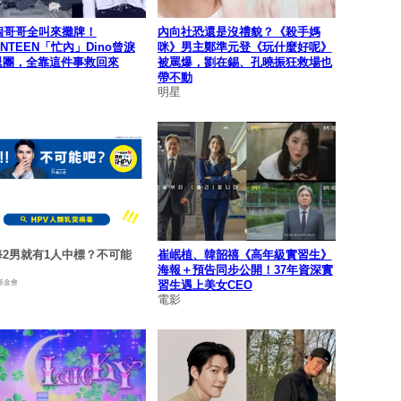
個哥哥全叫來攤牌！
內向社恐還是沒禮貌？《殺手媽
ENTEEN「忙內」Dino曾淚
咪》男主鄭準元登《玩什麼好呢》
退團，全靠這件事救回來
被罵爆，劉在錫、孔曉振狂救場也
帶不動
明星
每2男就有1人中標？不可能
崔岷植、韓韶禧《高年級實習生》
海報＋預告同步公開！37年資深實
基金會
習生遇上美女CEO
電影