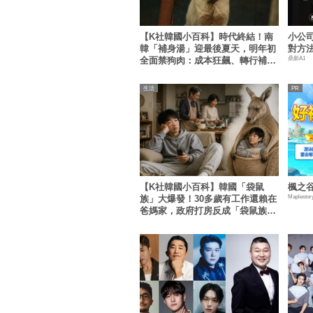
【K社韓國小百科】時代終結！南
小公
韓「補身湯」迎最後夏天，明年初
對方
鼎新A1
全面禁狗肉：成本狂飆、轉行補助
淪杯水車薪
生活
【K社韓國小百科】韓國「袋鼠
楓之谷
Maplestor
族」大爆發！30多歲有工作還賴在
爸媽家，政府打房反成「袋鼠族」
推手