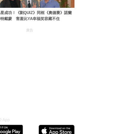
星成功！《劉QUIZ》同框《奧德賽》諾蘭
特戴蒙 害羞比YA幸福笑容藏不住
廣告
 App