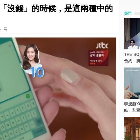
「沒錢」的時候，是這兩種中的
熱門
y
THE 
合約 將
李浚赫X
結、別