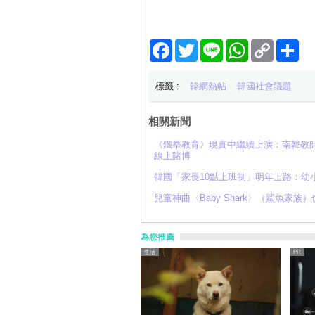
Facebook
Twitter
Line
WhatsApp
Copy
分
Link
享
標籤 :
韓網熱帖
韓國社會議題
相關新聞
《鐵拳教育》現實中繼續上演：南韓教師
線上賭博
韓國「家長10點上班制」明年上路：幼
兒童神曲〈Baby Shark〉（鯊魚
為您推薦
生活