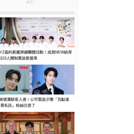
廣告
BOYZ簽約新廠牌續團體活動！成員NEW缺席
以9人體制重啟新篇章
帳號遭駭客入侵！公司緊急示警「別點連
查看私訊」粉絲注意了