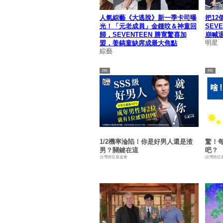
人氣綜藝《大逃脫》新一季卡司曝
把12
光！「元老成員」金鍾旼＆神童回
SEV
歸，SEVENTEEN 勝寛驚喜加
崩喊
明星
盟，姜鎬童缺席成最大焦點
綜藝
1/2機率淪陷！你是好男人還是渣
驚！
男？關鍵在這
吧？
台灣癌症基金會
台灣癌症