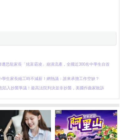
遭恐龍家長「炫富霸凌」崩潰流產，全國近300名中學生自首
小學生家長縮工時不減薪！網熱議：誰來承擔工作空缺？
家族）也陷入抄襲爭議！最高法院判決並非抄襲，美國作曲家敗訴