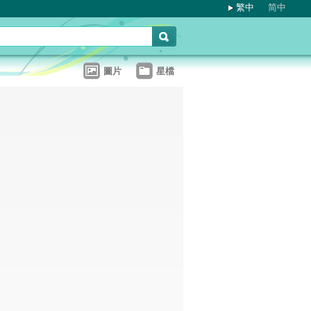
繁中
简中
圖片
星檔