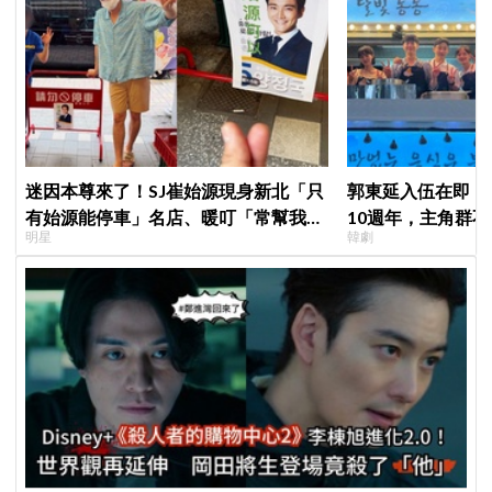
迷因本尊來了！SJ崔始源現身新北「只
郭東延入伍在即！
有始源能停車」名店、暖叮「常幫我換
10週年，主角群
明星
韓劇
照片」，店家尖叫合照網笑翻：這輩子
錄製特別節目
不能脫粉了