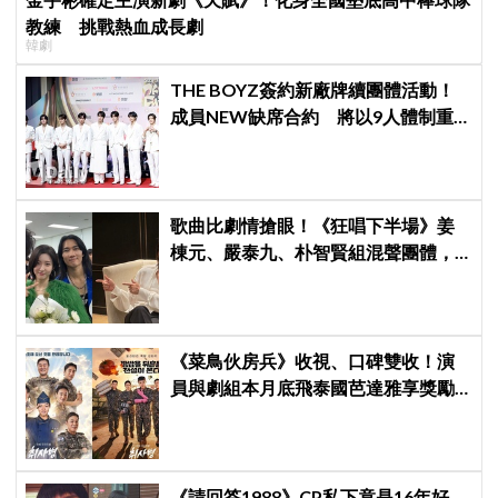
教練 挑戰熱血成長劇
韓劇
THE BOYZ簽約新廠牌續團體活動！
成員NEW缺席合約 將以9人體制重
啟新篇章
歌曲比劇情搶眼！《狂唱下半場》姜
棟元、嚴泰九、朴智賢組混聲團體，
劇中曲《Love Is》超洗腦
《菜鳥伙房兵》收視、口碑雙收！演
員與劇組本月底飛泰國芭達雅享獎勵
旅行，慶祝亮眼成績
《請回答1988》CP私下竟是16年好