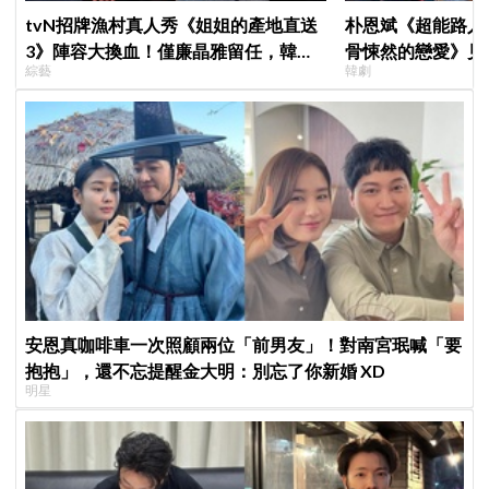
tvN招牌漁村真人秀《姐姐的產地直送
朴恩斌《超能路人
3》陣容大換血！僅廉晶雅留任，韓媒
骨悚然的戀愛》見
綜藝
韓劇
曝新成員為金善映、盧允瑞、姜有皙
演技獲讚「信看演
安恩真咖啡車一次照顧兩位「前男友」！對南宮珉喊「要
抱抱」，還不忘提醒金大明：別忘了你新婚 XD
明星