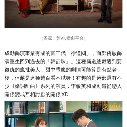
（圖源：黃Viu煲劇平台）
成勛飾演事業有成的富三代「徐道國」，而鄭侑敏飾
演重生回到過去的「韓苡珠」。這種霸道總裁遇到要
復仇的瘋批美人，甜中帶瘋的劇情可能算是有點老
梗，但越是這種越百看不膩呀！有趣的是這部還有不
少《婚詞離曲》系列的演員，李敏英和成勛還從戀人
關係變成互相討厭的關係 XD