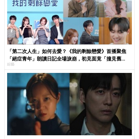
「第二次人生」如何去愛？《我的剩餘戀愛》首播聚焦
「絕症青年」朗讀日記全場淚崩，初見面竟「撞見舊
綜藝
識」！