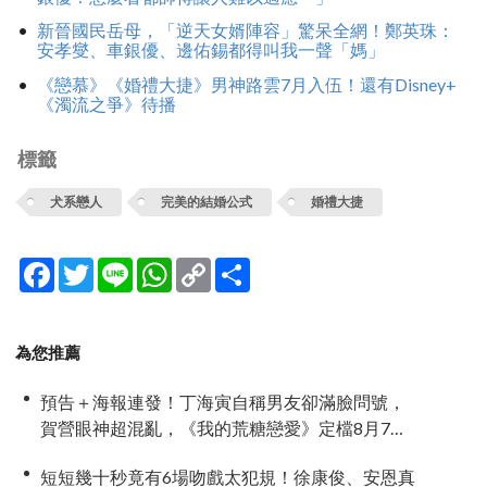
新晉國民岳母，「逆天女婿陣容」驚呆全網！鄭英珠：
安孝燮、車銀優、邊佑錫都得叫我一聲「媽」
《戀慕》《婚禮大捷》男神路雲7月入伍！還有Disney+
《濁流之爭》待播
標籤
犬系戀人
完美的結婚公式
婚禮大捷
Facebook
Twitter
Line
WhatsApp
Copy
分
Link
享
為您推薦
預告＋海報連發！丁海寅自稱男友卻滿臉問號，
賀營眼神超混亂，《我的荒糖戀愛》定檔8月7
日，還沒播就讓網友瘋猜結局
短短幾十秒竟有6場吻戲太犯規！徐康俊、安恩真