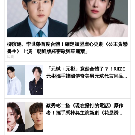
柳演錫、李世榮首度合體！確定加盟虐心史劇《公主貪戀
書生》 上演「朝鮮版羅密歐與茱麗葉」
韓劇
「元斌＋元彬」竟然合體了？！RIIZE
元彬攜手韓國傳奇美男元斌代言同品
牌，韓網瘋喊：兩個帥哥來了！
蔡秀彬二搭《現在撥打的電話》原作
者！攜手禹棹奐主演新劇《花是誘
餌》，上演「活埋殺人魔」危險偽婚
關係