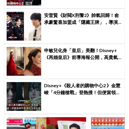
安普賢《財閥X刑警2》帥氣回歸！俞
承豪驚喜加盟成「隱藏王牌」，導演
笑曝：太有存在感決定提前登場
申敏兒化身「皇后」美翻！Disney+
《再婚皇后》前導海報公開，高貴氣
場＋豪華主演陣容讓人超期待！
Disney+《殺人者的購物中心2 》金慧
峻「4分鐘槍戰」登熱搜！但便當領不
完兩大主角全掛了⋯