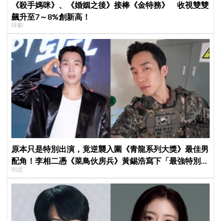
《殺手媽咪》、《婚姻之後》接棒《金特務》 收視雙雙
飆升至7～8%創新高！
韓劇
原本只是特別出演，竟逆襲入圍《青龍系列大獎》最佳男
配角！李相二憑《菜鳥伙房兵》黃錫浩寫下「最強特別出
明星
演」傳奇