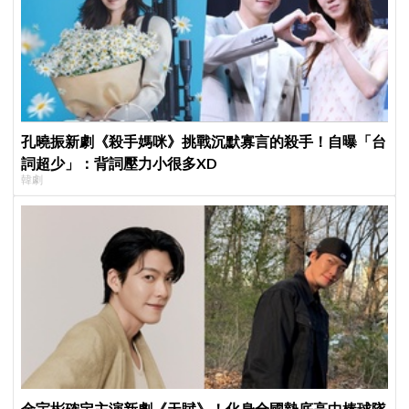
孔曉振新劇《殺手媽咪》挑戰沉默寡言的殺手！自曝「台
詞超少」：背詞壓力小很多XD
韓劇
金宇彬確定主演新劇《天賦》！化身全國墊底高中棒球隊