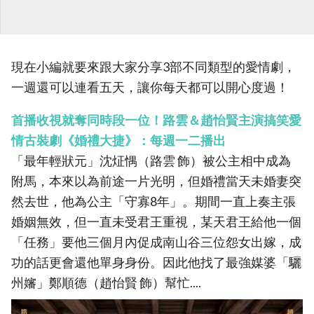
現在小編就要來跟大家分享3部不同類型的愛情劇，
一週還可以連看五天，讓你每天都可以開心度過！
首播收視就奪同時段一位！路雲＆趙怡賢主演搞笑愛
情古裝劇《婚禮大捷》：每週一二播出
「最年輕狀元」沈炡㥥（路雲 飾）被公主相中成為
附馬，本來以為前途一片光明，但婚禮當天未婚妻突
然去世，他為公主「守寡8年」。期間一直上奏主張
婚姻無效，但一直未受君王重視，某天君王給他一個
「任務」要他三個月內促成南山谷三位怨女出嫁，成
功的話更會還他單身身份。因此他找了最強媒婆「驪
州嬸」鄭順德（趙怡賢 飾）幫忙....