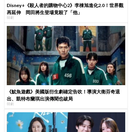
Disney+《殺人者的購物中心2》李棟旭進化2.0！世界觀
再延伸 岡田將生登場竟殺了「他」
韓劇
《魷魚遊戲》美國版衍生劇確定告吹！導演大衛芬奇退
出、凱特布蘭琪出演傳聞也破局
韓劇