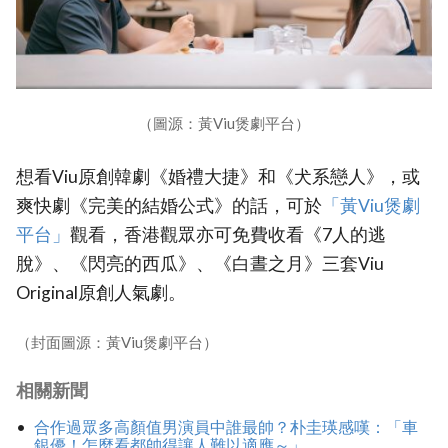
（圖源：黃Viu煲劇平台）
想看Viu原創韓劇《婚禮大捷》和《犬系戀人》，或
爽快劇《完美的結婚公式》的話，可於
「黃Viu煲劇
平台」
觀看，香港觀眾亦可免費收看《7人的逃
脫》、《閃亮的西瓜》、《白晝之月》三套Viu
Original原創人氣劇。
（封面圖源：黃Viu煲劇平台）
相關新聞
合作過眾多高顏值男演員中誰最帥？朴圭瑛感嘆：「車
銀優！怎麼看都帥得讓人難以適應～」