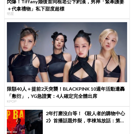
閃爆！Tiffany婚後首同框老公卞約漢，男神「緊牽護妻
＋代拿禮物」私下甜度超標
明星
限額40人＋提前2天突襲！BLACKPINK 10週年活動遭轟
「敷衍」，YG急證實：4人確定完全體出席
KPOP
2年打磨沒白等！《殺人者的購物中心
2》首播話題炸裂，李棟旭放話：第三
季找我，我就拍