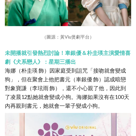
（圖源：黃Viu煲劇平台）
未開播就引發熱烈討論！車銀優＆朴圭瑛主演愛情喜
劇《犬系戀人》：星期三播出
海娜（朴圭瑛 飾）因家庭受到詛咒「接吻就會變成
狗」，但在聚會上他把書元（車銀優 飾）認成暗戀
對象寶謙（李玹雨 飾），還不小心親了他，因此到
了凌晨12點她就會變成小狗。海娜如果沒有在100天
內再親到書元，她就會一輩子變成小狗。