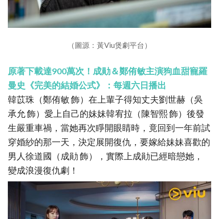
（圖源：黃Viu煲劇平台）
原著下載達900萬次！成勛＆鄭侑敏主演狗血甜寵羅
曼史《完美的結婚公式》：每週六日播出
韓苡珠（鄭侑敏 飾）在上輩子得知丈夫劉世赫（吳
承允 飾）愛上自己的妹妹韓宥拉（陳智熙 飾）後發
生嚴重車禍，當她再次睜開眼睛時，竟回到一年前試
穿婚紗的那一天，決定展開復仇，要嫁給妹妹喜歡的
男人徐道國（成勛 飾），實際上成勛已經暗戀她，
變成浪漫復仇劇！