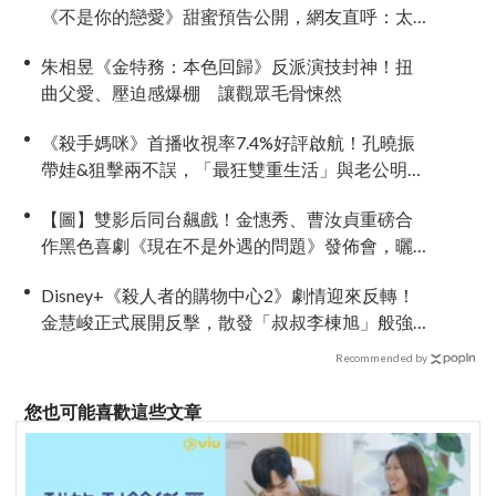
《不是你的戀愛》甜蜜預告公開，網友直呼：太
期待了！
朱相昱《金特務：本色回歸》反派演技封神！扭
曲父愛、壓迫感爆棚 讓觀眾毛骨悚然
《殺手媽咪》首播收視率7.4%好評啟航！孔曉振
帶娃&狙擊兩不誤，「最狂雙重生活」與老公明追
暗躲
【圖】雙影后同台飆戲！金憓秀、曹汝貞重磅合
作黑色喜劇《現在不是外遇的問題》發佈會，曬
恩愛網紅捲驚天祕密
Disney+《殺人者的購物中心2》劇情迎來反轉！
金慧峻正式展開反擊，散發「叔叔李棟旭」般強
大氣場
Recommended by
您也可能喜歡這些文章