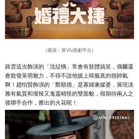
（圖源：黃Viu煲劇平台）
路雲這次飾演的「沈炡㥥」常會有肢體搞笑，偶爾還
會散發呆萌魅力，不得不說他披上韓服真的很帥氣
啊！趙怡賢飾演的「鄭順德」是寡婦兼媒婆，展現淡
雅有氣質和潑辣又鬼靈精怪的雙面貌，很期待兩人之
後聯手合作，擦出的火花呢！