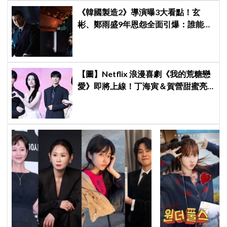
《韓國製造2》導演曝3大看點！玄
彬、鄭雨盛9年恩怨全面引爆：誰能活
到最後？
【圖】Netflix 浪漫喜劇《我的荒糖戀
愛》即將上線！丁海寅＆賀營甜蜜亮
相製作發表會，甜蜜CP化學反應引期
待