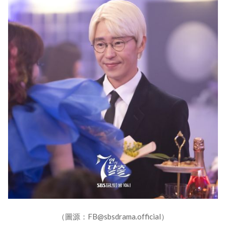
（圖源：FB@sbsdrama.official）