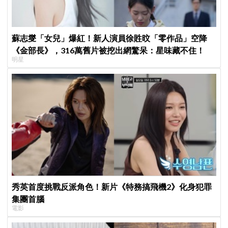
蘇志燮「女兒」爆紅！新人演員徐貹旼「零作品」空降
《金部長》，316萬舊片被挖出網驚呆：星味藏不住！
明星
秀英首度挑戰反派角色！新片《特務搞飛機2》化身犯罪
集團首腦
電影