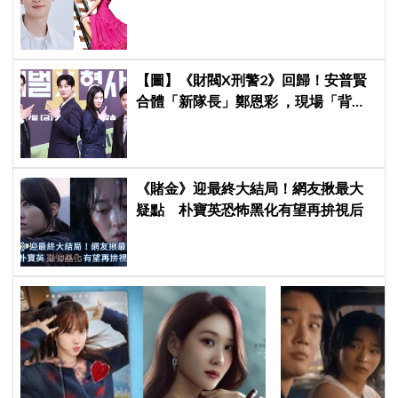
遭韓網炎上：何必買版權？
【圖】《財閥X刑警2》回歸！安普賢
合體「新隊長」鄭恩彩 ，現場「背靠
背比槍」霸氣爆棚
《賭金》迎最終大結局！網友揪最大
疑點 朴寶英恐怖黑化有望再拚視后