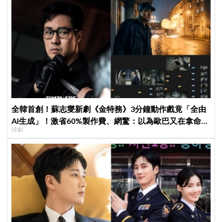
全韓首創！蘇志燮新劇《金特務》3分鐘動作戲竟「全由
AI生成」！激省60%製作費、網驚：以為歐巴又在拿命拍
韓劇
戲！