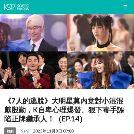
《7人的逃脫》大明星莫内竟對小混混
獻殷勤，K自卑心理爆發、狠下毒手誣
陷正牌繼承人！（EP.14）
Sani
2023年11月8日 09:00
韓劇