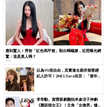
瘦到驚人！秀智「紅色馬甲裙」勒出螞蟻腰，近照曝光網
驚：這是真人嗎？
明星
以為YG很自由，其實連去廁所都要經
紀人許可！2NE1 Dara坦言：「當年
超羨慕少女時代」
李帝勳、賀營新劇翻拍米倉涼子神劇
《勝訴狠女王》！主角「女換男」慘