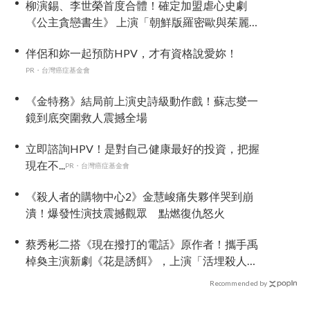
柳演錫、李世榮首度合體！確定加盟虐心史劇
《公主貪戀書生》 上演「朝鮮版羅密歐與茱麗
葉」
伴侶和妳一起預防HPV，才有資格說愛妳！
PR・台灣癌症基金會
《金特務》結局前上演史詩級動作戲！蘇志燮一
鏡到底突圍救人震撼全場
立即諮詢HPV！是對自己健康最好的投資，把握
現在不...
PR・台灣癌症基金會
《殺人者的購物中心2》金慧峻痛失夥伴哭到崩
潰！爆發性演技震撼觀眾 點燃復仇怒火
蔡秀彬二搭《現在撥打的電話》原作者！攜手禹
棹奐主演新劇《花是誘餌》，上演「活埋殺人
魔」危險偽婚關係
Recommended by