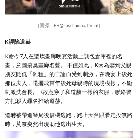
（圖源：FB@sbsdrama.official）
K誣陷道赫
K命令7人在聖燦畫廊晚宴活動上調包倉庫裡的名
畫，意圖搞臭畫廊名聲。 不僅如此，K因為聽到父親
朋友貶低「雜種」的言論而受到刺激，在晚宴上殺死
那位夫人，還擺成當年殺死母親時的現場模樣，不斷
刺激沈會長。 K故意穿了和道赫一樣的衣服，聯絡警
方把殺人罪名推給道赫。
道赫被帶進警局後借機逃跑，跑上天台眼看走投無路
時，莫奈突然出現助他逃出生天。