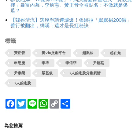
樓」暴富內幕，李炳憲、黃正音全被點名：不做就是傻
瓜？
【韓娛清流】逃稅爭議連環爆！張娜拉「默默捐200億」
善行被翻出，網嘆：這才是長紅秘訣
標籤
黃正音
黃Viu煲劇平台
趙胤熙
趙在允
申恩慶
李準
李侑菲
尹鐘焄
尹泰榮
嚴基俊
7人的逃脫分集劇情
7人的逃脫
Facebook
Twitter
Line
WhatsApp
Copy
分
Link
享
為您推薦