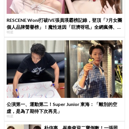
RESCENE Woni打破IVE張員瑛霸榜記錄，登頂「7月女團
個人品牌聲譽榜」！魔性迷因「巨濟呀吼」全網瘋傳、逆
明星
襲Melon第一
公演第一、運動第二！Super Junior 東海：「離別的空
虛，是為了期待下次再見」
明星
朴信惠、崔泰俊迎二寶倒數！一張照