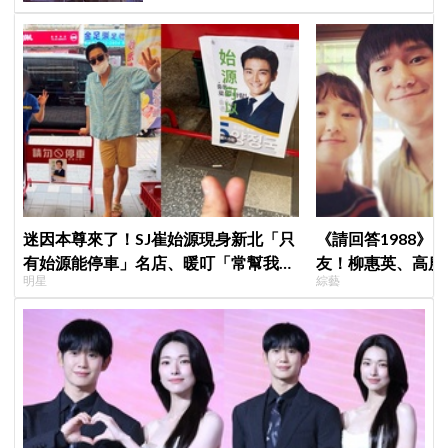
迷因本尊來了！SJ崔始源現身新北「只
《請回答1988》
有始源能停車」名店、暖叮「常幫我換
友！柳惠英、高庚
明星
綜藝
照片」，店家尖叫合照網笑翻：這輩子
告公開，暖心互動
不能脫粉了