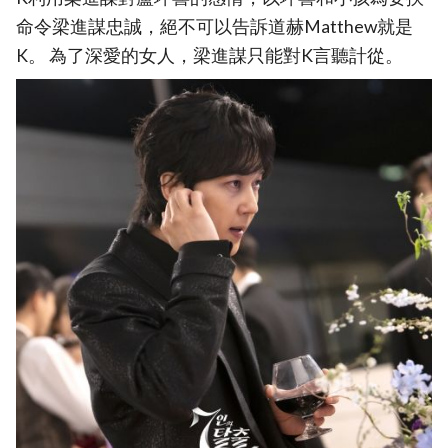
命令梁進謀忠誠，絕不可以告訴道赫Matthew就是
K。 為了深愛的女人，梁進謀只能對K言聽計從。