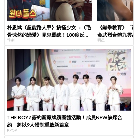
朴恩斌《超能路人甲》搞怪少女→《毛
《鐵拳教育》「羅
骨悚然的戀愛》見鬼霸總！180度反差
金武烈合體九雲高
韓劇
明星
演技獲讚「信看演員」
嚇壞反應笑翻劇迷
THE BOYZ簽約新廠牌續團體活動！成員NEW缺席合
約 將以9人體制重啟新篇章
KPOP