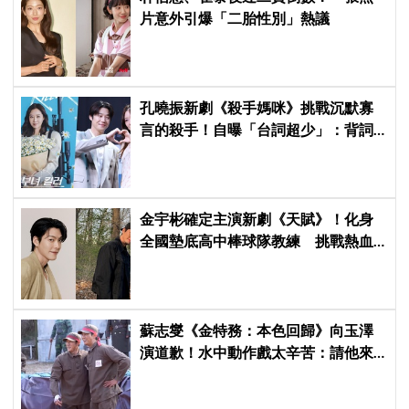
片意外引爆「二胎性別」熱議
孔曉振新劇《殺手媽咪》挑戰沉默寡
言的殺手！自曝「台詞超少」：背詞
壓力小很多XD
金宇彬確定主演新劇《天賦》！化身
全國墊底高中棒球隊教練 挑戰熱血
成長劇
蘇志燮《金特務：本色回歸》向玉澤
演道歉！水中動作戲太辛苦：請他來
演了太辛苦的客串