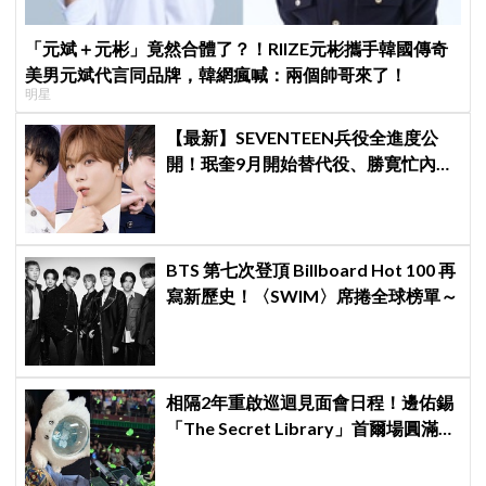
「元斌＋元彬」竟然合體了？！RIIZE元彬攜手韓國傳奇
美男元斌代言同品牌，韓網瘋喊：兩個帥哥來了！
明星
【最新】SEVENTEEN兵役全進度公
開！珉奎9月開始替代役、勝寛忙內
DINO軍樂隊10月入伍
BTS 第七次登頂 Billboard Hot 100 再
寫新歷史！〈SWIM〉席捲全球榜單～
相隔2年重啟巡迴見面會日程！邊佑錫
「The Secret Library」首爾場圓滿結
束，見粉絲四葉草應援淚眼汪汪