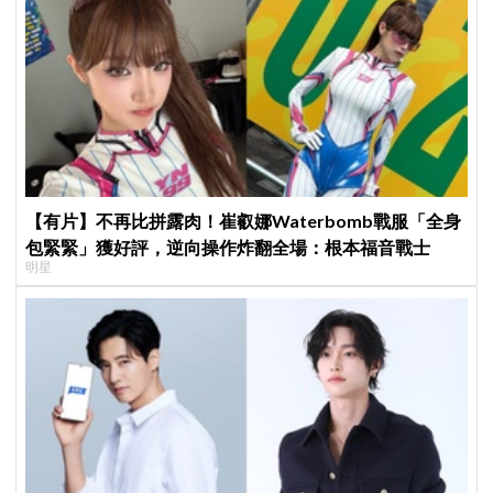
【有片】不再比拼露肉！崔叡娜Waterbomb戰服「全身
包緊緊」獲好評，逆向操作炸翻全場：根本福音戰士
明星