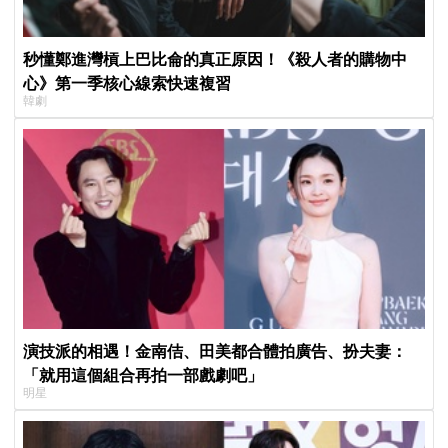
秒懂鄭進灣槓上巴比侖的真正原因！《殺人者的購物中
心》第一季核心線索快速複習
韓劇
演技派的相遇！金南佶、田美都合體拍廣告、扮夫妻：
「就用這個組合再拍一部戲劇吧」
明星