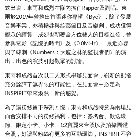
式出道，東雨和成烈在隊內擔任Rapper及副唱。東
雨於2019年曾推出首張迷你專輯《Bye》，除了發展
音樂事業，亦積極參與綜藝節目及音樂劇，成功獲得
觀眾的讚賞。成烈也朝著全方位藝人的目標進發，曾
參與電影《記憶的時間》及《0.0MHz》，最近亦參
與了韓劇《Numbers：大廈之林的監視者們》的演
出，出色的演技引起觀眾的討論。
東雨和成烈首次以二人形式舉辦見面會，嶄新的配搭
充分詮譯了無界限的可能性，在見面會中必定為
INSPIRIT帶來煥然一新的感覺。
為了讓粉絲留下深刻回憶，東雨和成烈特意為兩場見
面會安排不同的粉絲福利，包括：簽名會、歡送環
節、限定小卡、小卡、1:2寶麗來合照以及拍攝團體
合照，好讓與粉絲有更多的互動環節，INSPIRIT不容