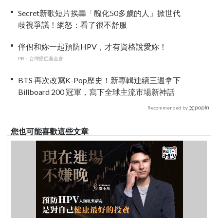
治熱」炸裂夏日音樂圈
Secret新歌短片挨轟「醜化50多歲的人」掀世代
歧視爭議！網怒：看了很不舒服
伴侶和妳一起預防HPV，才有資格說愛妳！
PR・台灣癌症基金會
BTS 再次改寫K-Pop歷史！新專輯連續三週拿下
Billboard 200 冠軍，寫下全球主流市場新神話
Recommended by
您也可能喜歡這些文章