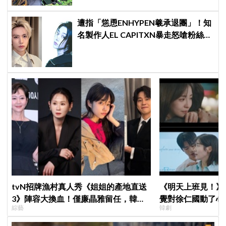
遭指「慫恿ENHYPEN羲承退團」！知
名製作人EL CAPITXN暴走怒嗆粉絲
「蠢貨」：「丟石頭前先擁抱他吧」
tvN招牌漁村真人秀《姐姐的產地直送
《明天上班見！》
3》陣容大換血！僅廉晶雅留任，韓媒
覺對徐仁國動了心
綜藝
韓劇
曝新成員為金善映、盧允瑞、姜有皙
心好慌