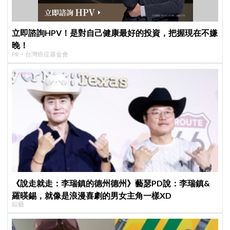
立即諮詢HPV！是對自己健康最好的投資，把握現在不嫌
晚！
PR・台灣癌症基金會
《說走就走：李瑞鎮的德州德州》藝瑟PD說：李瑞鎮&
羅暎錫，就像是浪漫喜劇的男女主角一樣XD
綜藝