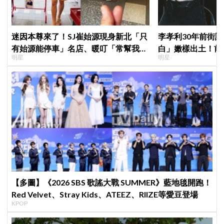
迷因本尊來了！SJ崔始源現身新北「只
李孝利30年前街
有始源能停車」名店、暖叮「常幫我換
白」嫩樣出土！前
明星
明星
照片」，店家尖叫合照網笑翻：這輩子
傳奇
不能脫粉了
【多圖】《2026 SBS 歌謠大戰 SUMMER》藍地毯開跑！
Red Velvet、Stray Kids、ATEEZ、RIIZE等愛豆登場
KPOP