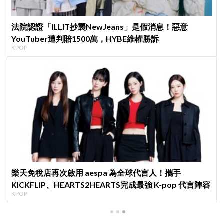
法院認證「ILLIT抄襲NewJeans」是假消息！惡意
YouTuber遭判賠1500萬，HYBE維權勝訴
KPOP
樂天免稅店再次啟用 aespa 為全球代言人！攜手
KICKFLIP、HEARTS2HEARTS完成最強 K-pop 代言陣容
KPOP