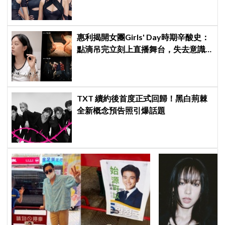
席
惠利揭開女團Girls' Day時期辛酸史：
點滴吊完立刻上直播舞台，失去意識
仍硬撐完表演
TXT 續約後首度正式回歸！黑白荊棘
全新概念預告照引爆話題