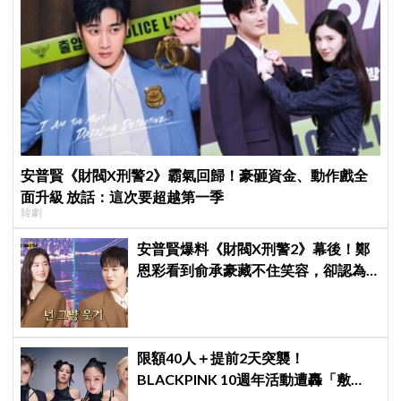
安普賢《財閥X刑警2》霸氣回歸！豪砸資金、動作戲全
面升級 放話：這次要超越第一季
韓劇
安普賢爆料《財閥X刑警2》幕後！鄭
恩彩看到俞承豪藏不住笑容，卻認為
安普賢只是「搞笑男」
限額40人＋提前2天突襲！
BLACKPINK 10週年活動遭轟「敷
衍」，YG急證實：4人確定完全體出