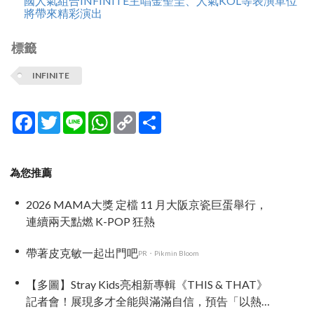
國人氣組合INFINITE主唱金聖圭、人氣KOL等表演單位
將帶來精彩演出
標籤
INFINITE
Facebook
Twitter
Line
WhatsApp
Copy
分
Link
享
為您推薦
2026 MAMA大獎 定檔 11 月大阪京瓷巨蛋舉行，
連續兩天點燃 K-POP 狂熱
帶著皮克敏一起出門吧
PR・Pikmin Bloom
【多圖】Stray Kids亮相新專輯《THIS & THAT》
記者會！展現多才全能與滿滿自信，預告「以熱