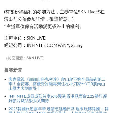
(有關粉絲福利的參加方法，主辦單位SKN Live將在
演出前公佈參加詳情，敬請留意。)
* 主辦單位保有活動變更或終止的權利。
主辦單位：SKN LIVE
經紀公司：INFINITE COMPANY, 2sang
（封面圖源：SKN LIVE）
相關新聞
客家電視《細細山路私密達》爬山爬不夠全員敲碗第二
季！金荷娜、南優賢許願再聚住在小刀家〜YTR肌肉山
山壓力大到偷哭！
INFINITE成員成烈首度solo襲港 香港見面會2.22舉行 親
錄影片喊話緊張又期待
2025韓國旅遊嘉年華 邀請您逃離日常 週末玩轉韓國！ 韓