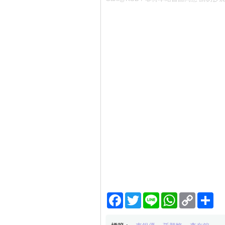
Facebook
Twitter
Line
WhatsApp
Copy
分
Link
享