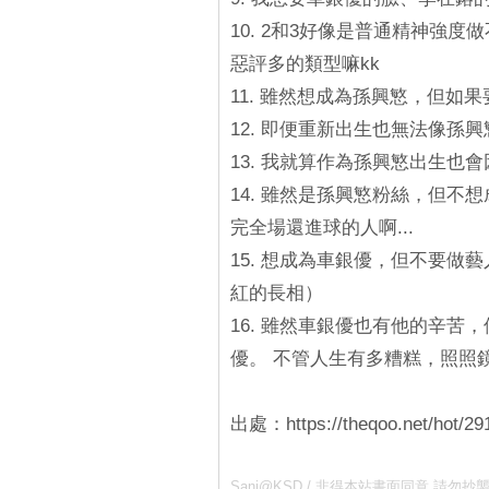
10. 2和3好像是普通精神強
惡評多的類型嘛kk
11. 雖然想成為孫興慜，但
12. 即便重新出生也無法像孫
13. 我就算作為孫興慜出生也
14. 雖然是孫興慜粉絲，但不想成
完全場還進球的人啊...
15. 想成為車銀優，但不要
紅的長相）
16. 雖然車銀優也有他的辛
優。 不管人生有多糟糕，照照
出處：https://theqoo.net/hot/29
Sani@KSD / 非得本站書面同意 