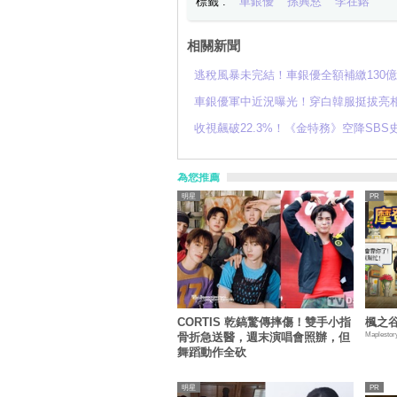
標籤 :
車銀優
孫興慜
李在鎔
相關新聞
逃稅風暴未完結！車銀優全額補繳130
車銀優軍中近況曝光！穿白韓服挺拔亮
收視飆破22.3%！《金特務》空降SB
為您推薦
明星
CORTIS 乾鎬驚傳摔傷！雙手小指
楓之谷
Maplestor
骨折急送醫，週末演唱會照辦，但
舞蹈動作全砍
明星