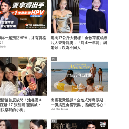
和妳一起預防HPV，才有資格
甩肉17公斤大變樣！金敏荷瘦成紙
妳！
片人登青龍獎，「對比一年前」網
基金會
驚呆：以為不同人
戀情後首度放閃！池睿恩＆
出國花費難抓？全包式海島假期，
A 狂發 17 張甜照 寵溺喊：
一價搞定食宿玩樂，省錢更省心！
Club Med Taiwan
日快樂我的小狗」