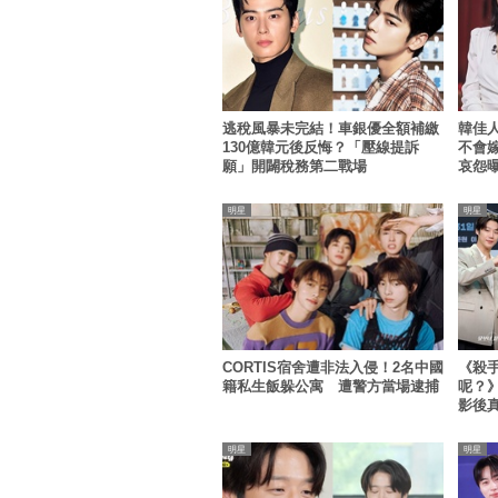
逃稅風暴未完結！車銀優全額補繳
韓佳
130億韓元後反悔？「壓線提訴
不會
願」開闢稅務第二戰場
哀怨
明星
明星
CORTIS宿舍遭非法入侵！2名中國
《殺
籍私生飯躲公寓 遭警方當場逮捕
呢？
影後
明星
明星