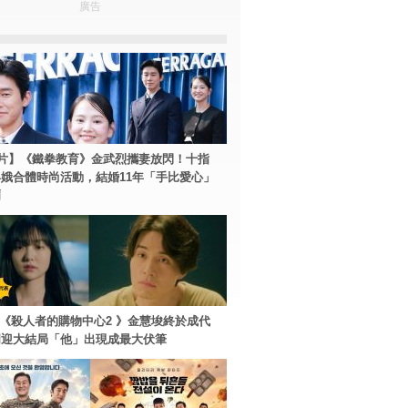
廣告
片】《鐵拳教育》金武烈攜妻放閃！十指
娥合體時尚活動，結婚11年「手比愛心」
爾
ey+《殺人者的購物中心2 》金慧埈終於成代
周迎大結局「他」出現成最大伏筆