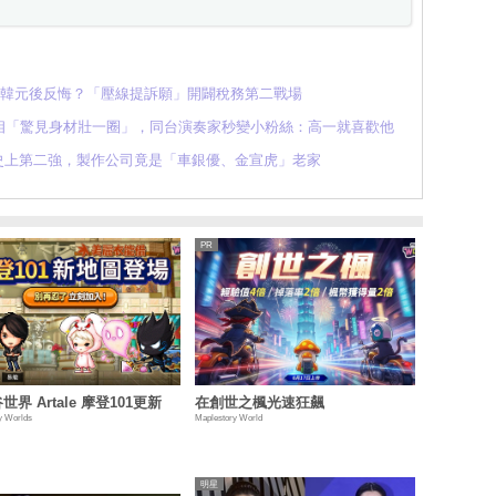
億韓元後反悔？「壓線提訴願」開闢稅務第二戰場
相「驚見身材壯一圈」，同台演奏家秒變小粉絲：高一就喜歡他
S史上第二強，製作公司竟是「車銀優、金宣虎」老家
世界 Artale 摩登101更新
在創世之楓光速狂飆
y Worlds
Maplestory World
明星