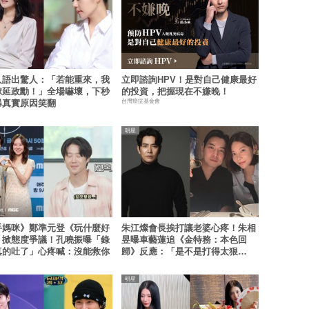
人語出驚人：「若能重來，我
立即諮詢HPV！是對自己健康最好
嫁延政勳！」全場嚇壞，下秒
的投資，把握現在不嫌晚！
台灣癌症基金會
曝真實原因笑翻
明星
手媽咪》鄭準元登《玩什麼好
朱江燦會長挨打讓老婆心疼！朱相
》掀態度爭議！孔曉振曝「錄
昱曝車藝蓮追《金特務：本色回
真的吐了」心疼喊：沒能救你
歸》反應：「是不是打得太狠
了？」
明星