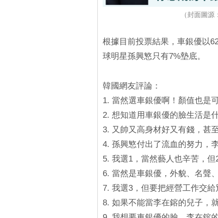
（封面圖源：三
根據目前投票結果，車銀優以6
球明星孫興慜只有7%墊底。
韓國網友評論：
1. 當然選車銀優啊！顏值也是
2. 想知道用車銀優的臉生活是什
3. 又帥又高身材好又有錢，
4. 孫興慜付出了流血的努力
5. 我選1，當然藝人也辛苦，
6. 當然是車銀優，外貌、名聲
7. 我選3，但要把經營工作交
8. 如果不能當李在鎔的兒子，
9. 我想要車銀優的臉、李在鎔