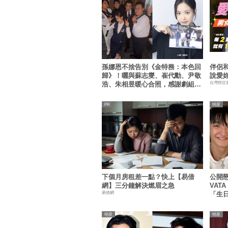
孫娜恩不捨告別《金特務：本色回
伴侶
歸》！曬與蘇志燮、崔代勳、尹敬
說愛
台灣癌症
浩、朱相昱暖心合照，感謝劇組與
粉絲陪伴
明星
下個月房租差一點？快上【易借
公開
網】三分鐘解決燃眉之急
VAT
易借網
「生
明星
明星