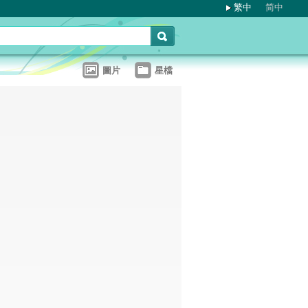
繁中
简中
圖片
星檔