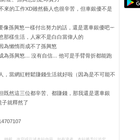
度做不來的工作XD雖然藝人也很辛苦，但車銀優不是
如果要像孫興慜一樣付出努力的話，還是選車銀優吧ᅮ
興慜那樣生活，人家不是白白當偉人的
會因為懶惰而成不了孫興慜
為孫興慜... 沒有自信... 他可是手臂骨折都能跑
做藝人，當網紅輕鬆賺錢生活就好啦（因為是不可能不
苦，但既然這三位都辛苦、都賺錢，那我還是選車銀
鏡子就釋然了
14707107
請勿抄襲、轉載、改寫或引述本站內容。如有違者，本站將予以追究