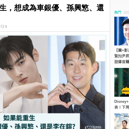
生，想成為車銀優、孫興慜、還
熱門
5
【圖+影
緊扣尹昇
甜爆首
Disn
表！下