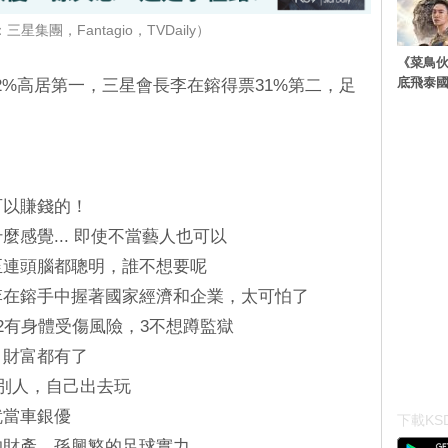
星集團，Fantagio，TVDaily）
《菜鳥
底飛泰
2%高居第一，三星會長李在鎔得票31%第二，足
可以賺錢的！
麼感覺... 即使不當藝人也可以
甚至連頭腦都聰明，誰不想要呢
，李在鎔手中握著國家經濟和企業，太可怕了
但2有身體受傷風險，3不想蹲監獄
、財富都有了
給別人，自己出去玩
就當車銀優
下載KSD
的財產、孫興慜的足球實力