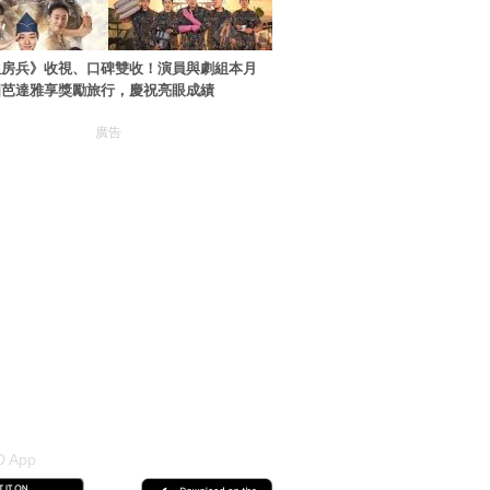
伙房兵》收視、口碑雙收！演員與劇組本月
國芭達雅享獎勵旅行，慶祝亮眼成績
廣告
 App