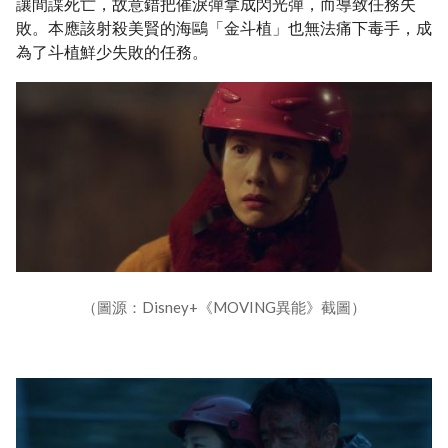
讓間諜死亡，故意錯把催淚彈拿成閃光彈，而導致任務失
敗。本應該射殺美賢的海鷗「金斗植」也無法痛下毒手，成
為了斗植鮮少失敗的任務。
（圖源：Disney+《MOVING異能》截圖）