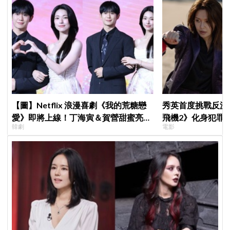
【圖】Netflix 浪漫喜劇《我的荒糖戀
秀英首度挑戰反派
愛》即將上線！丁海寅＆賀營甜蜜亮相
飛機2》化身犯罪
韓劇
電影
製作發表會，甜蜜CP化學反應引期待