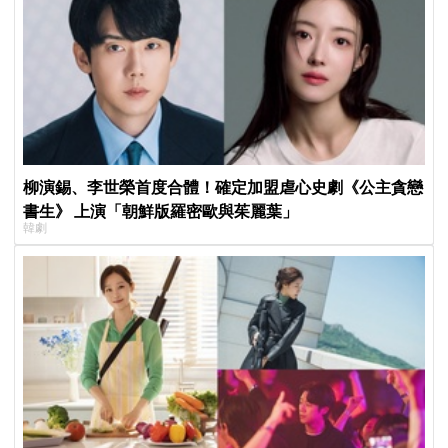
柳演錫、李世榮首度合體！確定加盟虐心史劇《公主貪戀
書生》 上演「朝鮮版羅密歐與茱麗葉」
韓劇