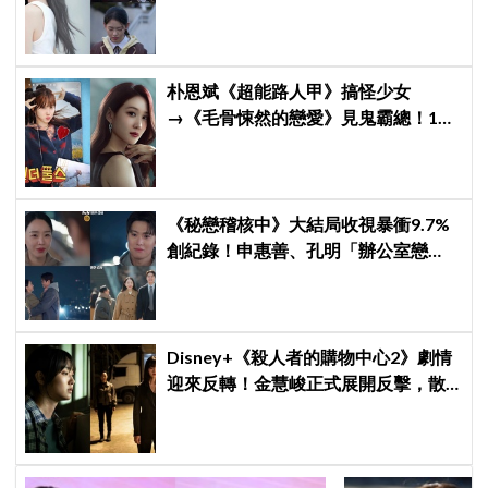
舊片被挖出網驚呆：星味藏不住！
朴恩斌《超能路人甲》搞怪少女
→《毛骨悚然的戀愛》見鬼霸總！180
度反差演技獲讚「信看演員」
《秘戀稽核中》大結局收視暴衝9.7%
創紀錄！申惠善、孔明「辦公室戀
情」修成正果，結尾「十指緊扣」甜
到蛀牙
Disney+《殺人者的購物中心2》劇情
迎來反轉！金慧峻正式展開反擊，散
發「叔叔李棟旭」般強大氣場