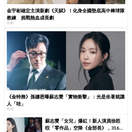
金宇彬確定主演新劇《天賦》！化身全國墊底高中棒球隊
教練 挑戰熱血成長劇
韓劇
《金特務》孫娜恩曝蘇志燮「實物衝擊」：光是坐著就讓
人「哇」
明星
蘇志燮「女兒」爆紅！新人演員徐貹
旼「零作品」空降《金部長》，316萬