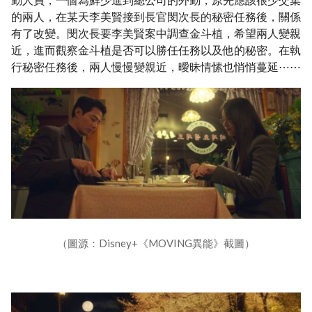
的兩人，在某天李美賢接到長官閔次長的秘密任務後，關係
有了改變。閔次長要李美賢案中調查金斗植，希望兩人變親
近，進而觀察金斗植是否可以勝任任務以及他的秘密。在執
行秘密任務後，兩人慢慢變親近，曖昧情愫也悄悄蔓延⋯⋯
（圖源：Disney+《MOVING異能》截圖）