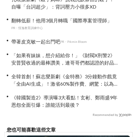
自曝「台詞超少」：背詞壓力小很多XD
翻轉低薪！他用3個月轉職「國際專案管理師」
PR・恆逸教育訓練中心
帶著皮克敏一起出門吧
PR・Pikmin Bloom
「如果有妹妹，想介紹給你！」《財閥X刑警2》
安普賢收過的最棒讚美，連哥哥們都認證的好品
格～
全韓首創！蘇志燮新劇《金特務》3分鐘動作戲竟
「全由AI生成」！激省60%製作費、網驚：以為
歐巴又在拿命拍戲！
《韓國製造2》導演曝3大看點！玄彬、鄭雨盛9年
恩怨全面引爆：誰能活到最後？
Recommended by
您也可能喜歡這些文章