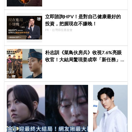
立即諮詢HPV！是對自己健康最好的
投資，把握現在不嫌晚！
PR・台灣癌症基金會
朴志訓《菜鳥伙房兵》收視7.6%亮眼
收官！大結局驚現姜成宰「新任務」
彩蛋，劇迷瘋狂敲碗第二季