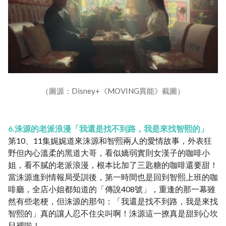
（圖源：Disney+《MOVING異能》截圖）
6.洙源的老派浪漫「我還是找不到路，我是來找智熙的」
第10、11集娓娓道來洙源和智熙兩人的愛情故事，外表狂
野但內心溫柔的黑道大哥，看似嬌弱實則女漢子的咖啡小
姐，看不膩的老派浪漫，根本比加了三匙糖的咖啡還要甜！
當洙源進到情報局受訓後，第一時間也是回到智熙上班的咖
啡廳，全店小姐都知道的「傳說408號」，重逢的那一幕雖
然有些老梗，但洙源的那句：「我還是找不到路，我是來找
智熙的」真的讓人忍不住尖叫啊！洙源這一撩真是甜到心坎
兒裡啦！