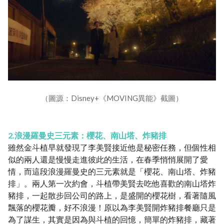
（圖源：Disney+《MOVING異能》截圖）
2.浪漫羅曼史三元素：櫻花、南山塔、炸豬排
雖然金斗植早就發現了李美賢接近他是秘密任務，但個性相
似的兩人還是慢慢走進彼此的生活，在春季悄悄展開了愛
情，而這段浪漫羅曼史的三元素就是「櫻花、南山塔、炸豬
排」。兩人第一次約會，斗植帶美賢去吃他喜歡的南山塔炸
豬排，一起散步回公司的路上，是盛開的櫻花樹，看著隨風
飄落的櫻花瓣，好不浪漫！原以為李美賢開炸豬排餐廳只是
為了謀生，其實是因為與斗植的回憶，簡單的炸豬排，藏著