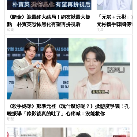
《賭金》迎最終大結局！網友揪最大疑
「元斌＋元彬」竟然
點 朴寶英恐怖黑化有望再拚視后
元彬攜手韓國傳奇
韓劇
明星
牌，韓網瘋喊：兩
《殺手媽咪》鄭準元登《玩什麼好呢？》掀態度爭議！孔
曉振曝「錄影後真的吐了」心疼喊：沒能救你
明星