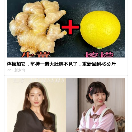
檸檬加它，堅持一週大肚腩不見了，重新回到45公斤
PR・新素簡