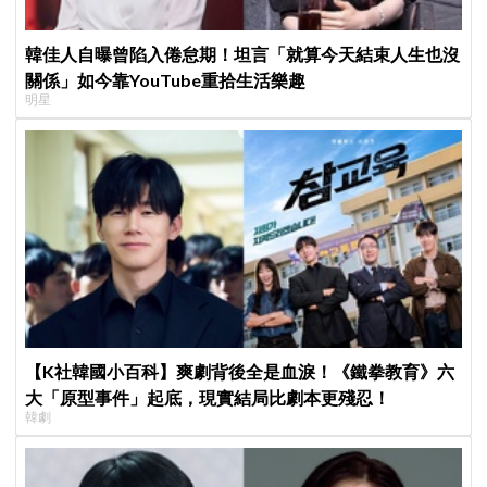
韓佳人自曝曾陷入倦怠期！坦言「就算今天結束人生也沒
關係」如今靠YouTube重拾生活樂趣
明星
【K社韓國小百科】爽劇背後全是血淚！《鐵拳教育》六
大「原型事件」起底，現實結局比劇本更殘忍！
韓劇