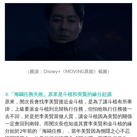
（圖源：Disney+《MOVING異能》截圖）
4.「海鷗任務失敗」原來是斗植和美賢的緣分起源
原來，閔次長會找李美賢接近金斗植，是為了讓斗植有所牽
掛，上級要派金斗植到北韓執行任務，但怕他執行任務後一
去不回，於是把李美賢當做人質，讓金斗植因為美賢的關係
一定會回到南韓。而閔次長也知道其實李美賢和金斗植的緣
分始於2年前的「海鷗任務」，當年美賢因為惻隱之心不忍