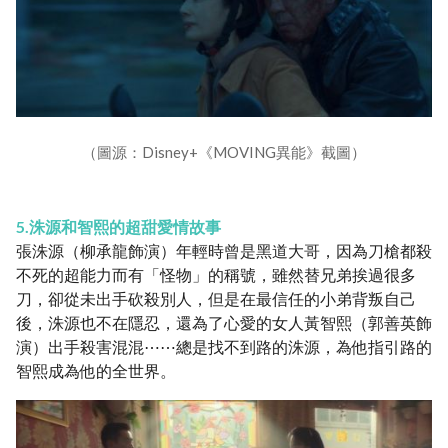
（圖源：Disney+《MOVING異能》截圖）
5.洙源和智熙的超甜愛情故事
張洙源（柳承龍飾演）年輕時曾是黑道大哥，因為刀槍都殺
不死的超能力而有「怪物」的稱號，雖然替兄弟挨過很多
刀，卻從未出手砍殺別人，但是在最信任的小弟背叛自己
後，洙源也不在隱忍，還為了心愛的女人黃智熙（郭善英飾
演）出手殺害混混⋯⋯總是找不到路的洙源，為他指引路的
智熙成為他的全世界。