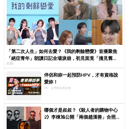
「第二次人生」如何去愛？《我的剩餘戀愛》首播聚焦
「絕症青年」朗讀日記全場淚崩，初見面竟「撞見舊
綜藝
識」！
伴侶和妳一起預防HPV，才有資格說
愛妳！
PR・台灣癌症基金會
哪個才是叔叔？《殺人者的購物中心
2》李棟旭公開「兩個趙漢善」合照，
全網傻眼：根本分不出來！