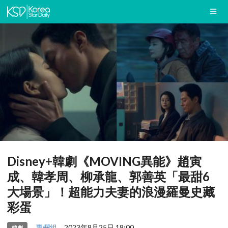
Disney+韓劇《MOVING異能》趙寅
成、韓孝周、柳承龍、郭善英「最甜6
大場景」！超能力夫妻的浪漫羅曼史藏
彩蛋
專欄組
2023年8月25日 18:00
韓劇