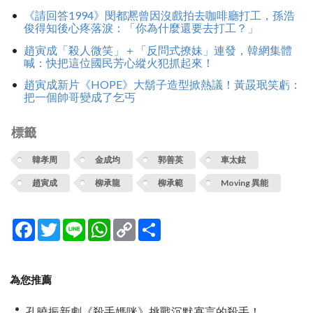
《請回答1994》閔都凞曾因沒戲拍去咖啡廳打工，孫浩
俊得知後心疼落淚：「你為什麼還要去打工？」
趙寅成「殺人微笑」＋「反問式撩妹」連發，韓網集體
喊：快把這位國民芳心縱火犯抓起來！
趙寅成新片《HOPE》大鬍子造型掀熱議！黃晸珉笑虧：
把一個帥哥變成了乞丐
標籤
韓孝周
金成均
郭善英
車太鉉
趙寅成
柳承龍
柳承範
Moving 異能
Facebook
Twitter
Line
WhatsApp
Copy
分
Link
享
為您推薦
孔曉振新劇《殺手媽咪》挑戰沉默寡言的殺手！