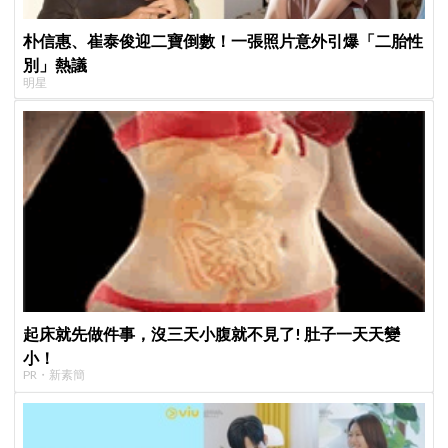
朴信惠、崔泰俊迎二寶倒數！一張照片意外引爆「二胎性
別」熱議
明星
起床就先做件事，沒三天小腹就不見了! 肚子一天天變
小！
PR・新素簡