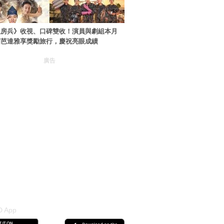
伙房兵》收視、口碑雙收！演員與劇組本月
國芭達雅享獎勵旅行，慶祝亮眼成績
廣告
 App