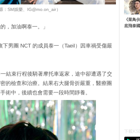
：SM娛樂、IG@mo.on_air）
《菜鳥
底飛泰
苦的，加油啊泰一。」
男團 NCT 的成員泰一（Taeil）因車禍受傷嚴
泰一結束行程後騎著摩托車返家，途中卻遭遇了交
精密的檢查和治療。結果右大腿骨折嚴重，醫療團
備手術中，後續也會需要一段時間靜養。
下載KSD