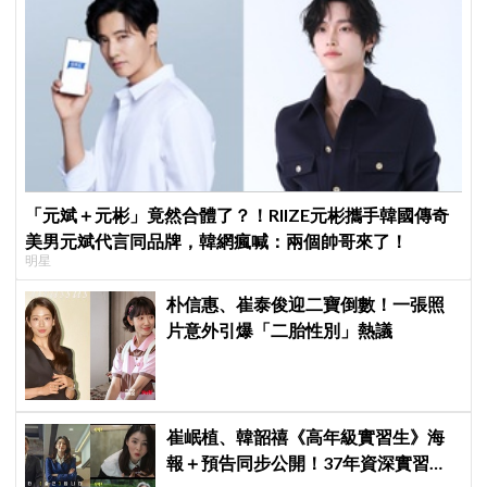
「元斌＋元彬」竟然合體了？！RIIZE元彬攜手韓國傳奇
美男元斌代言同品牌，韓網瘋喊：兩個帥哥來了！
明星
朴信惠、崔泰俊迎二寶倒數！一張照
片意外引爆「二胎性別」熱議
崔岷植、韓韶禧《高年級實習生》海
報＋預告同步公開！37年資深實習生