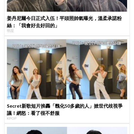
姜丹尼爾今日正式入伍！平頭照帥氣曝光，溫柔承諾粉
絲：「我會好去好回的」
明星
Secret新歌短片挨轟「醜化50多歲的人」掀世代歧視爭
議！網怒：看了很不舒服
KPOP