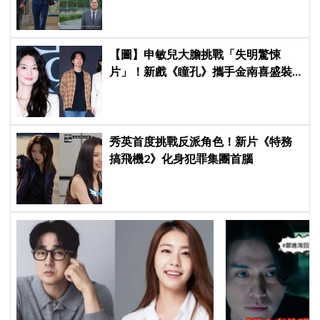
遇上美女CEO
【圖】申敏兒大膽挑戰「失明驚悚
片」！新戲《瞳孔》攜手金南喜盛裝
亮相，一人分飾兩角「眼技」炸裂
秀英首度挑戰反派角色！新片《特務
搞飛機2》化身犯罪集團首腦