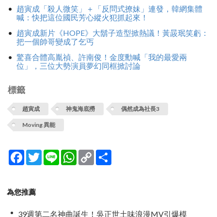
趙寅成「殺人微笑」＋「反問式撩妹」連發，韓網集體
喊：快把這位國民芳心縱火犯抓起來！
趙寅成新片《HOPE》大鬍子造型掀熱議！黃晸珉笑虧：
把一個帥哥變成了乞丐
驚喜合體高胤禎、許南俊！金度勳喊「我的最愛兩
位」，三位大勢演員夢幻同框掀討論
標籤
趙寅成
神鬼海底撈
偶然成為社長3
Moving 異能
Facebook
Twitter
Line
WhatsApp
Copy
分
Link
享
為您推薦
39週第二名神曲誕生！吳正世土味浪漫MV引爆模