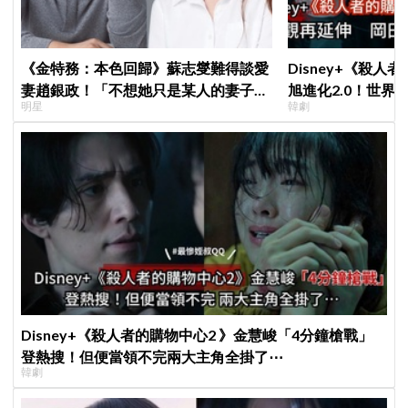
《金特務：本色回歸》蘇志燮難得談愛
Disney+《殺人
妻趙銀政！「不想她只是某人的妻子」
旭進化2.0！世界
明星
韓劇
一句話展現滿滿尊重與愛
登場竟殺了「他」
Disney+《殺人者的購物中心2 》金慧峻「4分鐘槍戰」
登熱搜！但便當領不完兩大主角全掛了⋯
韓劇