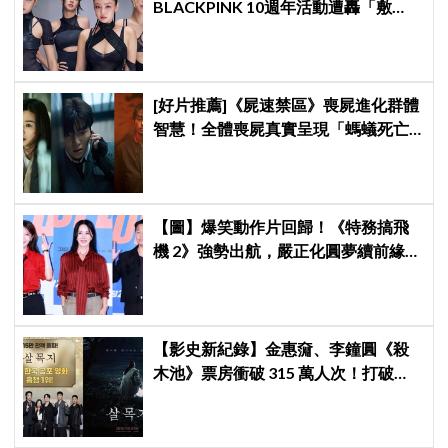
BLACKPINK 10週年活動遭轟「敷
衍」，YG急證實：4人確定完全體出
席
[好片推薦]《屍速禁區》喪屍進化群體
智慧！全體喪屍真實呈現「螞蟻死亡
漩渦」太震撼！
【圖】爆笑動作片回歸！《特務搞飛
機 2》強勢出航，嚴正化圓夢續前緣、
秀英首次挑戰黑化反派
【影史新紀錄】金惠奫、李鐘圓《殺
木池》票房衝破 315 萬人次！打破
《鬼魅》23 年不敗神話，登韓國正統
恐怖片影史 No.1