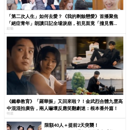
「第二次人生」如何去愛？《我的剩餘戀愛》首播聚焦
「絕症青年」朗讀日記全場淚崩，初見面竟「撞見舊
綜藝
識」！
《鐵拳教育》「羅華振」又回來啦？！金武烈合體九雲高
中混混拍廣告，兩人嚇壞反應笑翻劇迷：根本番外篇！
明星
限額40人＋提前2天突襲！