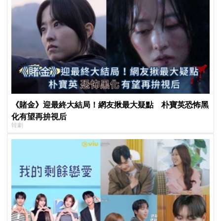
《賭金》迎最終大結局！網友揪最大疑點 朴寶英恐怖黑
化有望再拚視后
韓劇