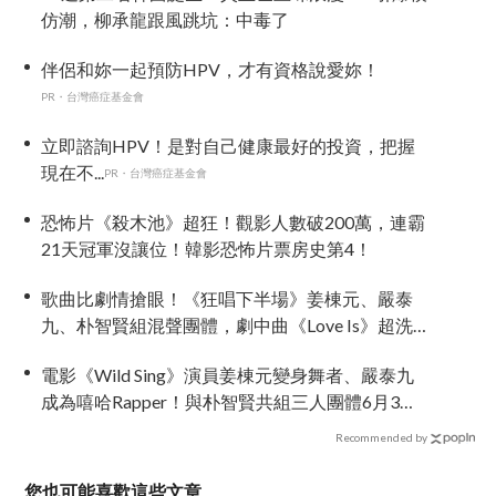
仿潮，柳承龍跟風跳坑：中毒了
伴侶和妳一起預防HPV，才有資格說愛妳！
PR・台灣癌症基金會
立即諮詢HPV！是對自己健康最好的投資，把握
現在不...
PR・台灣癌症基金會
恐怖片《殺木池》超狂！觀影人數破200萬，連霸
21天冠軍沒讓位！韓影恐怖片票房史第4！
歌曲比劇情搶眼！《狂唱下半場》姜棟元、嚴泰
九、朴智賢組混聲團體，劇中曲《Love Is》超洗
腦
電影《Wild Sing》演員姜棟元變身舞者、嚴泰九
成為嘻哈Rapper！與朴智賢共組三人團體6月3日
上映
Recommended by
您也可能喜歡這些文章