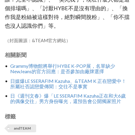
個排場嗎」、「討厭HYBE不是沒有理由的」、「換
作我是粉絲被這樣對待，絕對瞬間脫粉」、「你不擋
也沒人認識你們」等。
（封面圖源：&TEAM官方網站）
相關新聞
Grammy博物館將舉行HYBE K-POP展，名單缺少
NewJeans的官方回應：是否參加由廠牌選擇
日媒爆LE SSERAFIM Kazuha、&TEAM K 正在戀愛中！
所屬社否認戀愛傳聞：交往不是事實
日《週刊文春》爆「LE SSERAFIM Kazuha正在和大6歲
的偶像交往」男方身份曝光，還預告會公開獨家照片
標籤
andTEAM