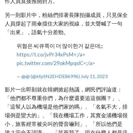
作人員直接推開對方。
另一則影片中，粉絲們排著長隊拍攝成員，只見保全
人員撐起了雨傘擋住大家的視線，並大聲喊了一句
「出來」，語氣十分差勁。
위협은 씨큐쪽이 더 많이한거 같은데;;
https://t.co/jvPr34xPsM<;/a>
pic.twitter.com/29okMpqslC<;/a>
— @@ (@kfpSN2EHDE86996)
July 11, 2023
影片一出即刻就在韓網掀起熱議，網民們評論道：
「他們都不尊重你們，為什麼還要追這個團？」 、
「這幫人以為機場是他們家的嗎」、「名氣不大，排
場倒是蠻大的」、「我在機場工作，其實金浦機場很
小，旅客經常被尖叫的聲音嚇到」、「所以他們是
誰？完全不認識」、「笑死我了，現在什麼人都是這