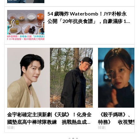
54 歲嗨炸 Waterbomb！JYP朴軫永
公開「20年抗炎食譜」，自豪濕疹 10
年沒復發、砸20億供員工吃同款有機
餐
金宇彬確定主演新劇《天賦》！化身全
《殺手媽咪》、《
國墊底高中棒球隊教練 挑戰熱血成長
特務》 收視雙雙
韓劇
韓劇
劇
高！