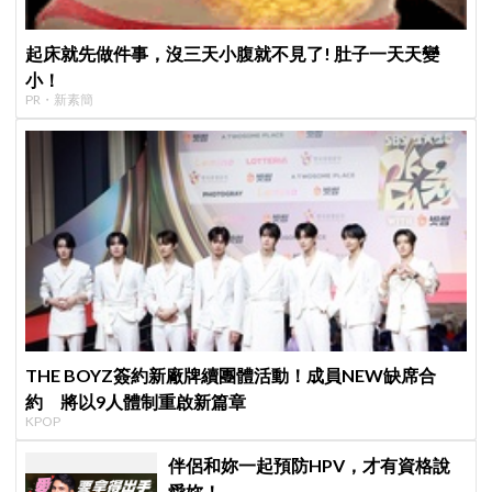
起床就先做件事，沒三天小腹就不見了! 肚子一天天變
小！
PR・新素簡
THE BOYZ簽約新廠牌續團體活動！成員NEW缺席合
約 將以9人體制重啟新篇章
KPOP
伴侶和妳一起預防HPV，才有資格說
愛妳！