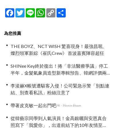
Facebook
Twitter
Line
WhatsApp
Copy
分
Link
享
為您推薦
THE BOYZ、NCT WISH 驚喜現身！最強昌珉、
燦烈領軍新綜《崔氏Crew》 首波嘉賓陣容超狂
SHINee Key終於復出！捲「非法醫療爭議」停工
半年，金髮氣象員造型新專輯預告、韓網評價兩
極
李浚赫X帳號遭駭客入侵！公司緊急示警「別點連
結、別查看私訊」粉絲注意了
帶著皮克敏一起出門吧
PR・Pikmin Bloom
從韓藝宗同學到人氣演員！金高銀曬與安恩真合
照寫下「我愛你」，出道前結下的10年友情至今