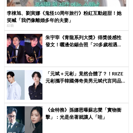
李棟旭、劉寅娜《鬼怪10周年旅行》粉紅互動超甜！她
笑喊「我們像離婚多年的夫妻」
綜藝
朱宇宰《青龍系列大獎》得獎後感性
發文！曬邊佑錫合照「20多歲相遇，
如今一起站上頒獎舞台」
「元斌＋元彬」竟然合體了？！RIIZE
元彬攜手韓國傳奇美男元斌代言同品
牌，韓網瘋喊：兩個帥哥來了！
《金特務》孫娜恩曝蘇志燮「實物衝
擊」：光是坐著就讓人「哇」