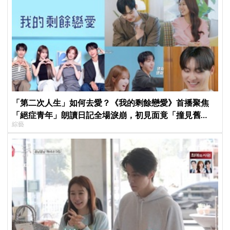
「第二次人生」如何去愛？《我的剩餘戀愛》首播聚焦
「絕症青年」朗讀日記全場淚崩，初見面竟「撞見舊
綜藝
識」！