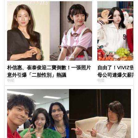
朴信惠、崔泰俊迎二寶倒數！一張照片
自由了！VIVIZ
意外引爆「二胎性別」熱議
母公司連爆欠薪黑幕
明星
明星
李昇基集體逃亡