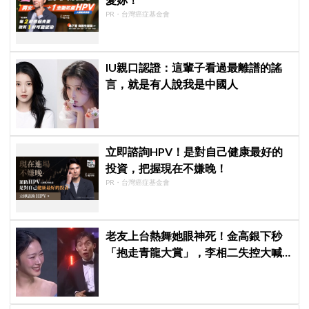
PR・台灣癌症基金會
IU親口認證：這輩子看過最離譜的謠
言，就是有人說我是中國人
立即諮詢HPV！是對自己健康最好的
投資，把握現在不嫌晚！
PR・台灣癌症基金會
老友上台熱舞她眼神死！金高銀下秒
「抱走青龍大賞」，李相二失控大喊
「呀！」真情流露網笑翻