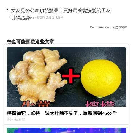
依舊深厚
女友見公公頭頂後驚呆！買好用養髮洗髮給男友
引網議論
PR・新聞熱議養髮洗髮精
Recommended by
您也可能喜歡這些文章
檸檬加它，堅持一週大肚腩不見了，重新回到45公斤
PR・新素簡