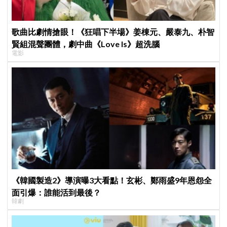
歌曲比劇情搶眼！《狂唱下半場》姜棟元、嚴泰九、朴智
賢組混聲團體，劇中曲《Love Is》超洗腦
電影
《韓國製造2》導演曝3大看點！玄彬、鄭雨盛9年恩怨全
面引爆：誰能活到最後？
韓劇