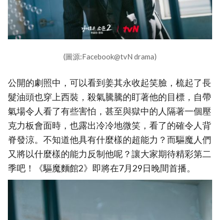
(圖源:Facebook@tvN drama)
公開的劇照中，可以看到姜其永收起笑臉，梳起了長
髮油頭也穿上西裝，殺氣騰騰的盯著他的目標，自帶
氣場令人看了有些害怕，甚至與獄中的人隔著一個壓
克力板會面時，也露出冷冷地微笑，看了的確令人背
脊發涼。不知道他具有什麼樣的超能力？而驅魔人們
又將以什麼樣的能力反制他呢？讓大家期待精彩第二
季吧！《驅魔麵館2》即將在7月29日晚間首播。