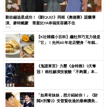
劉在錫追星成功！《劉QUIZ》同框《奧德賽》諾蘭導
演、麥特戴蒙 害羞比YA幸福笑容藏不住
綜藝
【K社韓國小百科】繼杜拜巧克力後是
「它」！光州60 年老店變身「年糕界
聖心堂」，全韓瘋搶的「南瓜糯米
糕」到底多厲害？
《鬼謎東宮》力壓《金特務》3天奪
冠！ 南柱赫演技被酸「不夠重」本人
親回：刻意為之
「如果有妹妹，想介紹給你！」《財
閥X刑警2》安普賢收過的最棒讚美，
連哥哥們都認證的好品格～