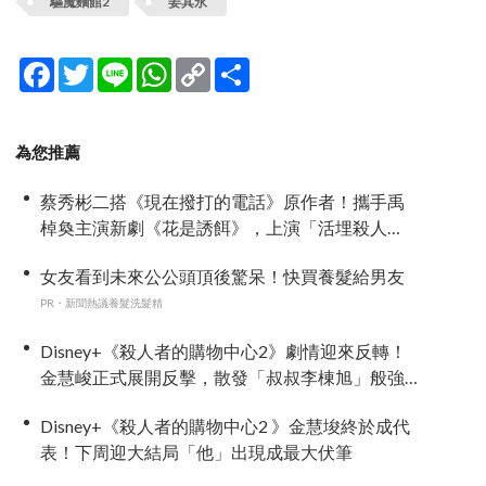
驅魔麵館2
姜其永
Facebook
Twitter
Line
WhatsApp
Copy
分
Link
享
為您推薦
蔡秀彬二搭《現在撥打的電話》原作者！攜手禹
棹奐主演新劇《花是誘餌》，上演「活埋殺人
魔」危險偽婚關係
女友看到未來公公頭頂後驚呆！快買養髮給男友
PR・新聞熱議養髮洗髮精
Disney+《殺人者的購物中心2》劇情迎來反轉！
金慧峻正式展開反擊，散發「叔叔李棟旭」般強
大氣場
Disney+《殺人者的購物中心2 》金慧埈終於成代
表！下周迎大結局「他」出現成最大伏筆