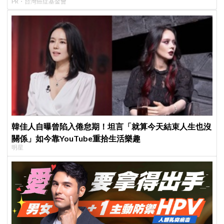
PR・台灣癌症基金會
韓佳人自曝曾陷入倦怠期！坦言「就算今天結束人生也沒
關係」如今靠YouTube重拾生活樂趣
明星