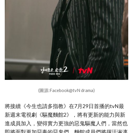
(圖源:Facebook@tvN drama)
將接續《今生也請多指教》在7月29日首播的tvN最
新週末電視劇《驅魔麵館2》，將有更新的能力與新
進成員加入，變得實力更強的惡鬼驅魔人們，當然也
即將面對更加惡毒的惡鬼們，麵館成員們將揮汗淋漓