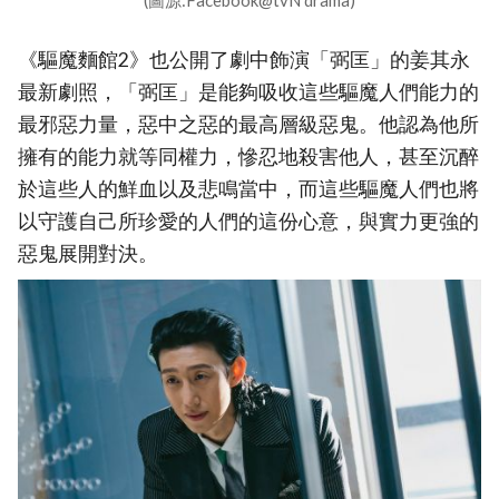
(圖源:Facebook@tvN drama)
《驅魔麵館2》也公開了劇中飾演「弼匡」的姜其永
最新劇照，「弼匡」是能夠吸收這些驅魔人們能力的
最邪惡力量，惡中之惡的最高層級惡鬼。他認為他所
擁有的能力就等同權力，慘忍地殺害他人，甚至沉醉
於這些人的鮮血以及悲鳴當中，而這些驅魔人們也將
以守護自己所珍愛的人們的這份心意，與實力更強的
惡鬼展開對決。