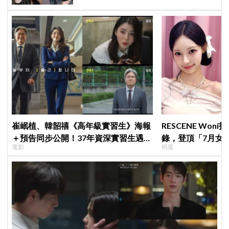
崔岷植、韓韶禧《高年級實習生》海報
RESCENE Won
＋預告同步公開！37年資深實習生遇上
錄，登頂「7月女
電影
明星
美女CEO
榜」！魔性迷因「
傳、逆襲Melon第