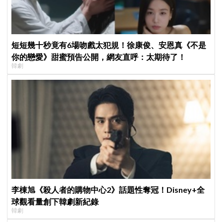
短短幾十秒竟有6場吻戲太犯規！徐康俊、安恩真《不是
你的戀愛》甜蜜預告公開，網友直呼：太期待了！
韓劇
李棟旭《殺人者的購物中心2》話題性奪冠！Disney+全
球觀看量創下韓劇新紀錄
韓劇