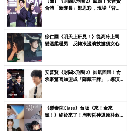
【圖】《財閥X刑警2》回歸！安普賢
合體「新隊長」鄭恩彩 ，現場「背靠
背比槍」霸氣爆棚
徐仁國《明天上班見！》從高冷上司
變溫柔暖男 反轉浪漫演技擄獲女心
安普賢《財閥X刑警2》帥氣回歸！俞
承豪驚喜加盟成「隱藏王牌」，導演
笑曝：太有存在感決定提前登場
《梨泰院Class》台版《來！金來
號！》終於來了！周興哲神還原朴敘
俊「栗子頭」，袁澧林挑戰金多美經
典角色