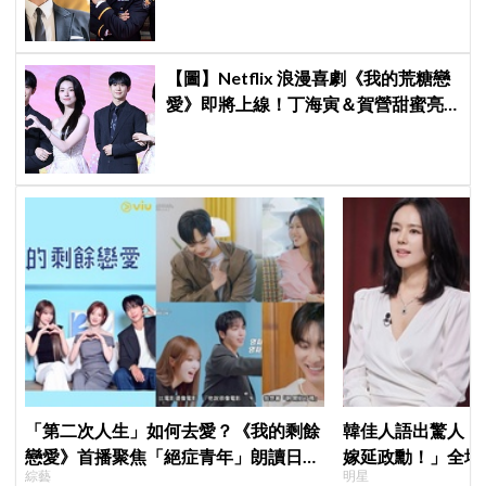
【圖】Netflix 浪漫喜劇《我的荒糖戀
愛》即將上線！丁海寅＆賀營甜蜜亮
相製作發表會，甜蜜CP化學反應引期
待
「第二次人生」如何去愛？《我的剩餘
韓佳人語出驚人：
戀愛》首播聚焦「絕症青年」朗讀日記
嫁延政勳！」全場
綜藝
明星
全場淚崩，初見面竟「撞見舊識」！
實原因笑翻