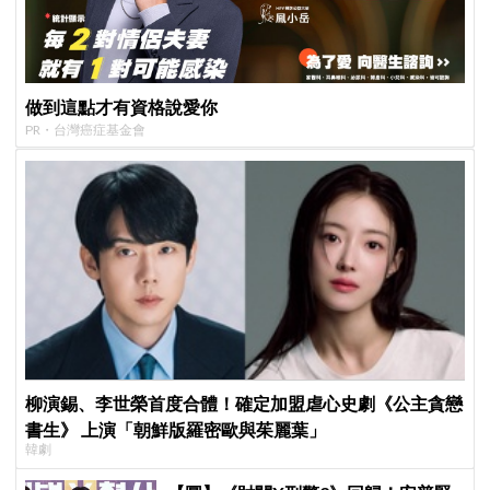
做到這點才有資格說愛你
PR・台灣癌症基金會
柳演錫、李世榮首度合體！確定加盟虐心史劇《公主貪戀
書生》 上演「朝鮮版羅密歐與茱麗葉」
韓劇