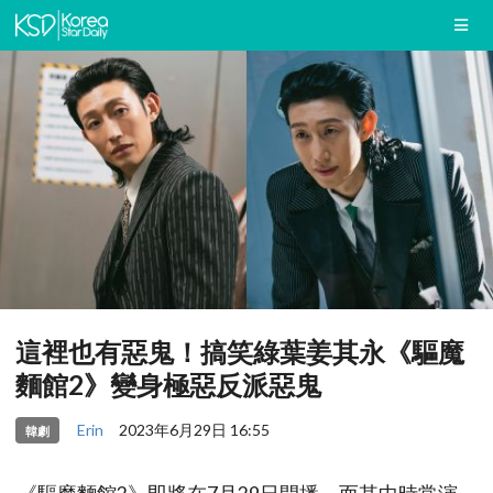
這裡也有惡鬼！搞笑綠葉姜其永《驅魔
麵館2》變身極惡反派惡鬼
Erin
2023年6月29日 16:55
韓劇