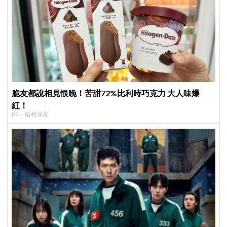
脆友都說相見恨晚！苦甜72%比利時巧克力 大人味爆
紅！
PR・哈根達斯