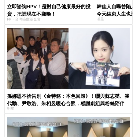
立即諮詢HPV！是對自己健康最好的投
韓佳人自曝曾陷入
資，把握現在不嫌晚！
今天結束人生也沒
PR・台灣癌症基金會
明星
YouTube重拾生
孫娜恩不捨告別《金特務：本色回歸》！曬與蘇志燮、崔
代勳、尹敬浩、朱相昱暖心合照，感謝劇組與粉絲陪伴
明星