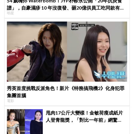
54 歲嗨炸 Waterbomb！JYP朴軫永公開「20年抗炎食
譜」，自豪濕疹 10 年沒復發、砸20億供員工吃同款有機
明星
餐
秀英首度挑戰反派角色！新片《特務搞飛機2》化身犯罪
集團首腦
電影
甩肉17公斤大變樣！金敏荷瘦成紙片
人登青龍獎，「對比一年前」網驚
呆：以為不同人