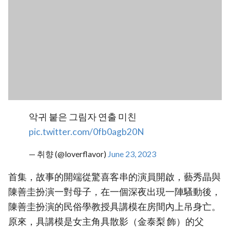
악귀 붙은 그림자 연출 미친
pic.twitter.com/0fb0agb20N
— 취향 (@loverflavor)
June 23, 2023
首集，故事的開端從驚喜客串的演員開啟，藝秀晶與
陳善圭扮演一對母子，在一個深夜出現一陣騷動後，
陳善圭扮演的民俗學教授具講模在房間內上吊身亡。
原來，具講模是女主角具散影（金泰梨 飾）的父