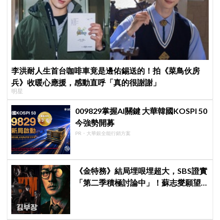
李洪耐人生首台咖啡車竟是邊佑錫送的！拍《菜鳥伙房
兵》收暖心應援，感動直呼「真的很謝謝」
明星
009829掌握AI關鍵 大華韓國KOSPI 50
今強勢開募
PR・大華銀全能行銷方案
《金特務》結局埋哏埋超大，SBS證實
「第二季積極討論中」！蘇志燮願望
要成真啦