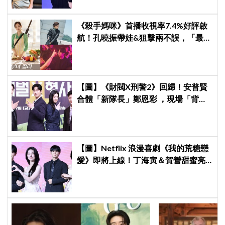
《殺手媽咪》首播收視率7.4%好評啟
航！孔曉振帶娃&狙擊兩不誤，「最狂
雙重生活」與老公明追暗躲
【圖】《財閥X刑警2》回歸！安普賢
合體「新隊長」鄭恩彩 ，現場「背靠
背比槍」霸氣爆棚
【圖】Netflix 浪漫喜劇《我的荒糖戀
愛》即將上線！丁海寅＆賀營甜蜜亮
相製作發表會，甜蜜CP化學反應引期
待