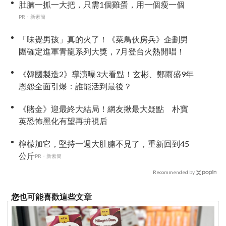
肚腩一抓一大把，只需1個雞蛋，用一個瘦一個
PR・新素簡
「味覺男孩」真的火了！《菜鳥伙房兵》企劃男
團確定進軍青龍系列大獎，7月登台火熱開唱！
《韓國製造2》導演曝3大看點！玄彬、鄭雨盛9年
恩怨全面引爆：誰能活到最後？
《賭金》迎最終大結局！網友揪最大疑點 朴寶
英恐怖黑化有望再拚視后
檸檬加它，堅持一週大肚腩不見了，重新回到45
公斤
PR・新素簡
Recommended by
您也可能喜歡這些文章