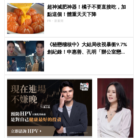
超神減肥神器！橘子不要直接吃，加
點這個！體重天天下降
PR・新素簡
《秘戀稽核中》大結局收視暴衝9.7%
創紀錄！申惠善、孔明「辦公室戀
情」修成正果，結尾「十指緊扣」甜
到蛀牙