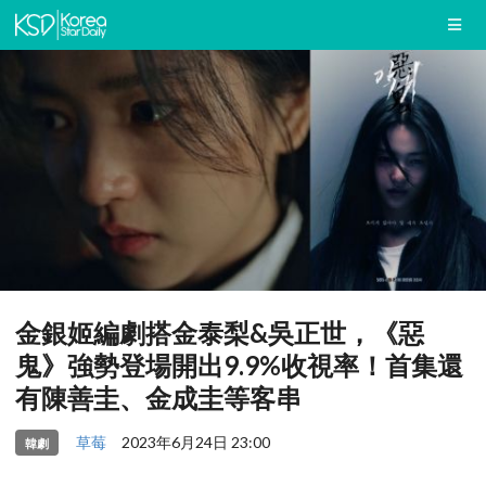
金銀姬編劇搭金泰梨&吳正世，《惡
鬼》強勢登場開出9.9%收視率！首集還
有陳善圭、金成圭等客串
草莓
2023年6月24日 23:00
韓劇