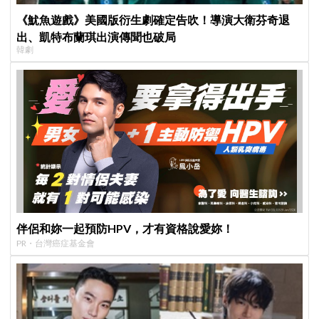
《魷魚遊戲》美國版衍生劇確定告吹！導演大衛芬奇退
出、凱特布蘭琪出演傳聞也破局
韓劇
伴侶和妳一起預防HPV，才有資格說愛妳！
PR・台灣癌症基金會