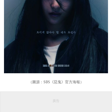
（圖源：SBS《惡鬼》官方海報）
廣告