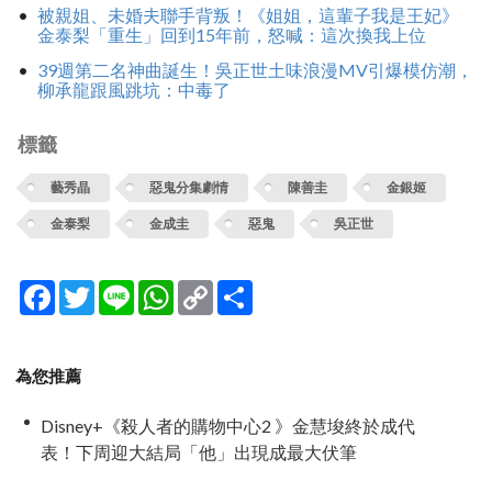
被親姐、未婚夫聯手背叛！《姐姐，這輩子我是王妃》
金泰梨「重生」回到15年前，怒喊：這次換我上位
39週第二名神曲誕生！吳正世土味浪漫MV引爆模仿潮，
柳承龍跟風跳坑：中毒了
標籤
藝秀晶
惡鬼分集劇情
陳善圭
金銀姬
金泰梨
金成圭
惡鬼
吳正世
Facebook
Twitter
Line
WhatsApp
Copy
分
Link
享
為您推薦
Disney+《殺人者的購物中心2 》金慧埈終於成代
表！下周迎大結局「他」出現成最大伏筆