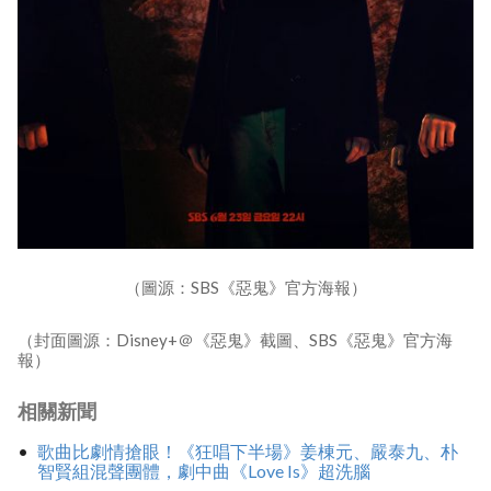
（圖源：SBS《惡鬼》官方海報）
（封面圖源：Disney+＠《惡鬼》截圖、SBS《惡鬼》官方海
報）
相關新聞
歌曲比劇情搶眼！《狂唱下半場》姜棟元、嚴泰九、朴
智賢組混聲團體，劇中曲《Love Is》超洗腦