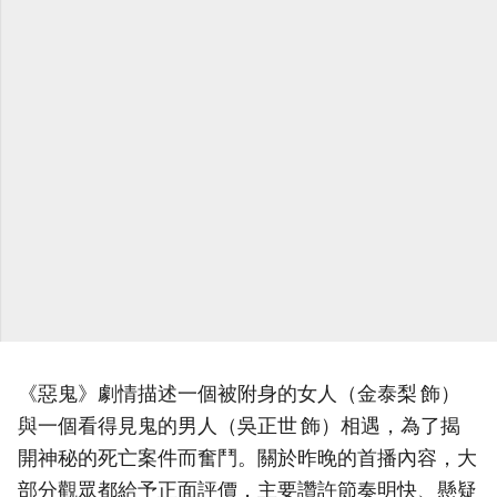
《惡鬼》劇情描述一個被附身的女人（金泰梨 飾）
與一個看得見鬼的男人（吳正世 飾）相遇，為了揭
開神秘的死亡案件而奮鬥。關於昨晚的首播內容，大
部分觀眾都給予正面評價，主要讚許節奏明快、懸疑