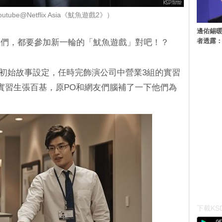
ube@Netflix Asia《魷魚遊戲2》）
邊佑錫
者透露
生們，都要參加新一輪的「魷魚遊戲」對吧！？
生》初始故事設定，任時完飾演公司中營業3組的實習
實習生張百基，原PO和網友們腦補了一下他們為
下載KSD