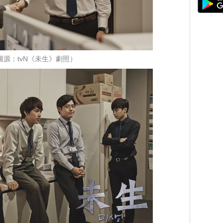
圖源：tvN《未生》劇照）