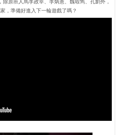
，除原班人馬李政宰、李炳憲、魏嘏雋、孔劉外，
玩家，準備好進入下一輪遊戲了嗎？