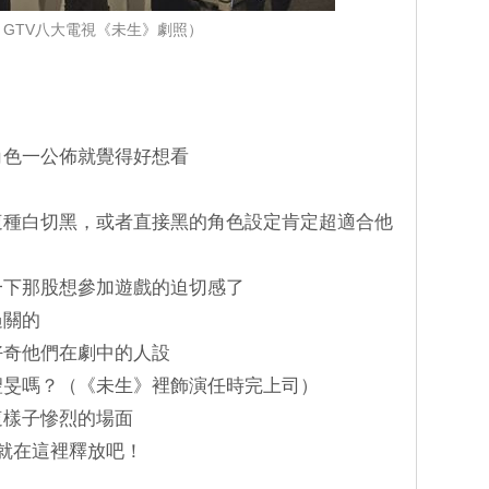
：GTV八大電視《未生》劇照）
角色一公佈就覺得好想看
！
，這種白切黑，或者直接黑的角色設定肯定超適合他
受一下那股想參加遊戲的迫切感了
過關的
好奇他們在劇中的人設
李聖旻嗎？（《未生》裡飾演任時完上司）
這樣子慘烈的場面
，就在這裡釋放吧！