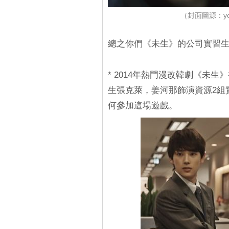
（封面圖源：yout
總之你們《未生》的公司實習
* 2014年熱門漫改韓劇《未
生張克萊，姜河那飾演資源2組
何參加這場遊戲。