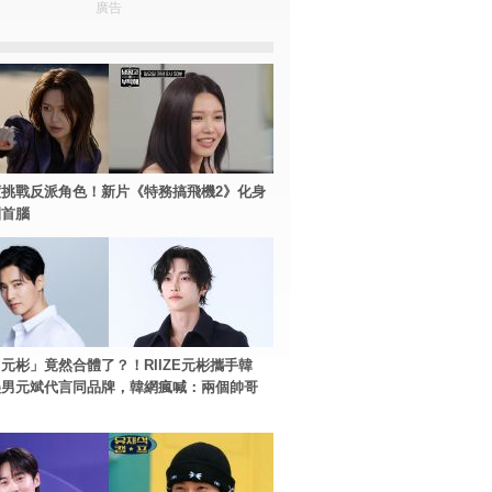
廣告
挑戰反派角色！新片《特務搞飛機2》化身
團首腦
元彬」竟然合體了？！RIIZE元彬攜手韓
美男元斌代言同品牌，韓網瘋喊：兩個帥哥