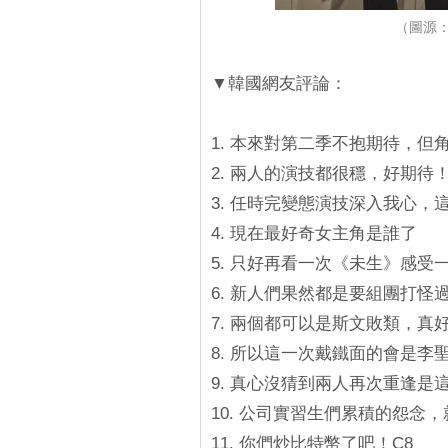
（圖源
▼韓國網友評論：
1. 本來對第二季不抱期待，但
2. 兩人的演技都很穩，好期待
3. 任時完變態演技深入我心
4. 現在最好奇女主角是誰了
5. 只好再看一次《未生》感
6. 新人們果然都是要組團打怪
7. 兩個都可以是斯文敗類，真
8. 所以這一次戴鐵面的會是
9. 真心沒猜到兩人再次重逢是
10. 公司實習生們累積的怨念
11. 你們炒比特幣了吧！C8