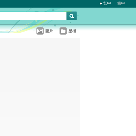
繁中
简中
圖片
星檔