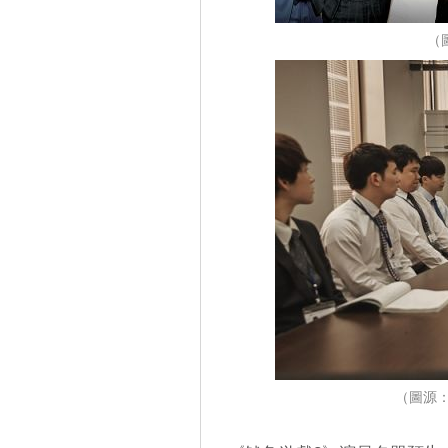
（
（圖源