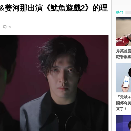
&姜河那出演《魷魚遊戲2》的理
熱門
69
秀英首度
犯罪集
「元斌＋
國傳奇
來了！