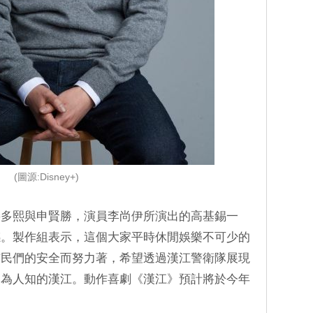
(圖源:Disney+)
裴多熙與申賢勝，演員李尚伊所演出的高基錫一
感。製作組表示，這個大家平時休閒娛樂不可少的
市民們的安全而努力著，希望透過漢江警衛隊展現
不為人知的漢江。動作喜劇《漢江》預計將於今年