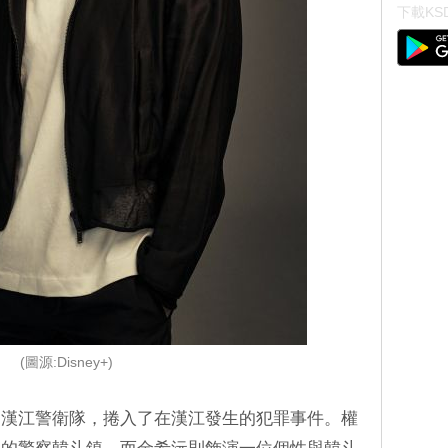
下載KSD
(圖源:Disney+)
的漢江警衛隊，捲入了在漢江發生的犯罪事件。權