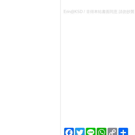
Erin@KSD / 非得本站書面同意 
Facebook
Twitter
Line
WhatsApp
Copy
分
Link
享