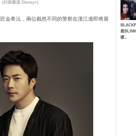
(封面圖源:Disney+)
笑匠金希沅，兩位截然不同的警察在漢江邊即將展
BLACK
慰BLI
暖」