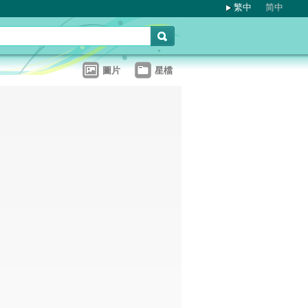
繁中
简中
圖片
星檔