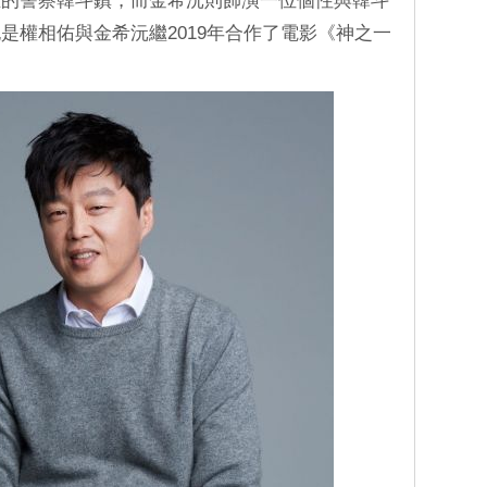
血的警察韓斗鎮，而金希沅則飾演一位個性與韓斗
是權相佑與金希沅繼2019年合作了電影《神之一