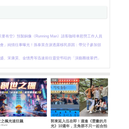
有空》預製銅像《Running Man》請客咖啡車慰勞工作人員
約會」純情往事曝光！孫泰英含淚透露移民原因：帶兒子參加頒
雨盛、宋康昊、金憓秀等迅速前往靈堂弔唁的「演藝圈後輩們」
韓劇
世之楓光速狂飆
郭東延入伍在即！適逢《雲畫的月
y World
光》10週年，主角群不只一起合拍