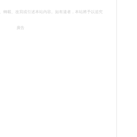
請勿抄襲、轉載、改寫或引述本站內容。如有違者，本站將予以追究
廣告