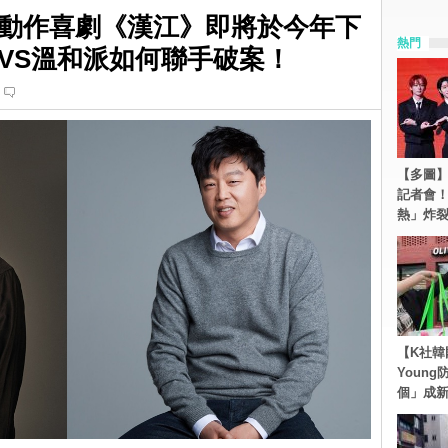
動作喜劇《漢江》即將於今年下
熱門
VS溫和派如何聯手破案！
【多圖】S
記者會
熱」炸
【K社韓
Youn
個」成