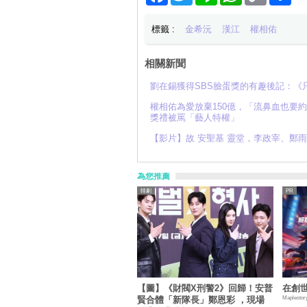
標籤 :
金希沅
漢江
權相佑
相關新聞
劉在錫獲得SBS臉蛋獎的有趣後記：《只要
權相佑為愛放棄150億，「流鼻血也要
獎禮被罵「藝人特權」
【影片】故 安聖基 靈堂，李政宰、鄭
為您推薦
韓劇
【圖】《財閥X刑警2》回歸！安普
在創
Maplestor
賢合體「新隊長」鄭恩彩 ，現場