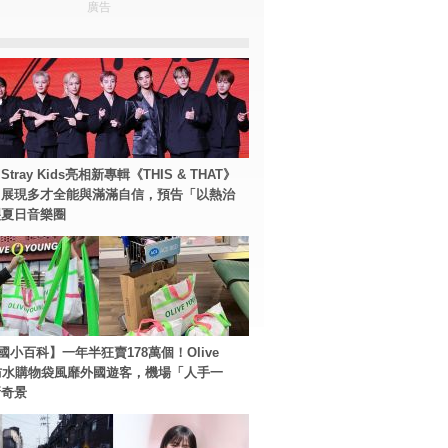
廣告
tray Kids亮相新專輯《THIS & THAT》
！展現多才全能與滿滿自信，預告「以熱治
裂夏日音樂圈
國小百科】一年半狂賣178萬個！Olive
g防水購物袋風靡外國遊客，機場「人手一
新奇景