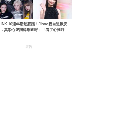
PINK 10週年活動惹議！Jisoo親自道歉安
NK，真摯心聲讓韓網直呼：「看了心裡好
廣告