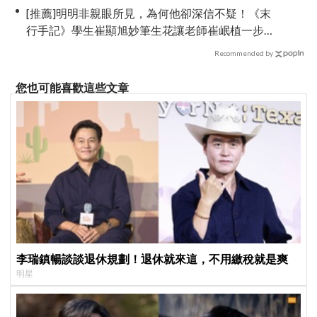
[推薦]明明非親眼所見，為何他卻深信不疑！《末
行手記》學生崔顯旭妙筆生花讓老師崔岷植一步
步深陷
Recommended by
您也可能喜歡這些文章
李瑞鎮暢談談退休規劃！退休就來這，不用繳稅就是爽
明星