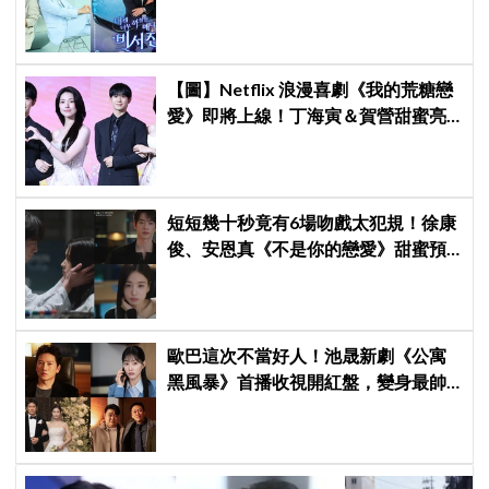
星私生活都包辦！8月28日首播
【圖】Netflix 浪漫喜劇《我的荒糖戀
愛》即將上線！丁海寅＆賀營甜蜜亮
相製作發表會，甜蜜CP化學反應引期
待
短短幾十秒竟有6場吻戲太犯規！徐康
俊、安恩真《不是你的戀愛》甜蜜預
告公開，網友直呼：太期待了！
歐巴這次不當好人！池晟新劇《公寓
黑風暴》首播收視開紅盤，變身最帥
討債總裁、豪砸700萬娶「假新娘」當
眾激吻！