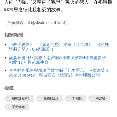
入丙子胡亂（又稱丙子戰爭）戰火的戀人，在那時期
非常思念彼此且相愛的故事。
（封面圖源：IG@sbsdrama.official）
相關新聞
《殺手媽咪》、《婚姻之後》接棒《金特務》 收視雙
雙飆升至7～8%創新高！
寵妻狂魔升格當爸！南宮珉&陳雅凜結婚4年喜得貴子，
相愛 11 年迎來新生命
李帝勳強風中與粉絲同歡大喊「此生難忘」〜願為美食
來台Long Stay，親自宣布《信號2》今年即將公開
標籤
模範計程車2
模範的士2
李帝勳
南宮珉
千元律師