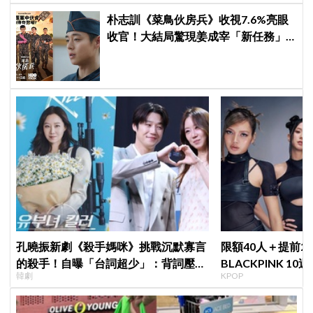
朴志訓《菜鳥伙房兵》收視7.6%亮眼
收官！大結局驚現姜成宰「新任務」
彩蛋，劇迷瘋狂敲碗第二季
孔曉振新劇《殺手媽咪》挑戰沉默寡言
限額40人＋提前2
的殺手！自曝「台詞超少」：背詞壓力
BLACKPINK 1
韓劇
KPOP
小很多XD
衍」，YG急證實