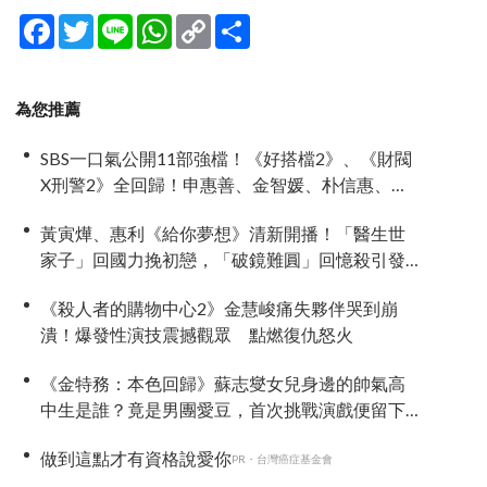
Facebook
Twitter
Line
WhatsApp
Copy
分
Link
享
為您推薦
SBS一口氣公開11部強檔！《好搭檔2》、《財閥
X刑警2》全回歸！申惠善、金智媛、朴信惠、金
南佶、李帝勳...陣容太狂了
黃寅燁、惠利《給你夢想》清新開播！「醫生世
家子」回國力挽初戀，「破鏡難圓」回憶殺引發
全網現實共鳴
《殺人者的購物中心2》金慧峻痛失夥伴哭到崩
潰！爆發性演技震撼觀眾 點燃復仇怒火
《金特務：本色回歸》蘇志燮女兒身邊的帥氣高
中生是誰？竟是男團愛豆，首次挑戰演戲便留下
深刻印象
做到這點才有資格說愛你
PR・台灣癌症基金會