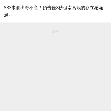
SBS來個出奇不意！預告僅3秒但南宮珉的存在感滿
滿～
廣告