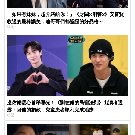
「如果有妹妹，想介紹給你！」《財閥X刑警2》安普賢
收過的最棒讚美，連哥哥們都認證的好品格～
韓劇
邊佑錫暖心善舉曝光！《劉在錫的民宿法則》出演者透
露：因他的捐款，兒童患者順利完成治療
明星