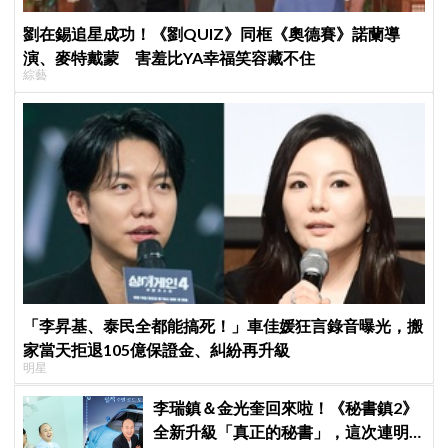
劉在錫追星成功！《劉QUIZ》同框《奧德賽》諾蘭導
演、麥特戴蒙 害羞比YA幸福笑容藏不住
綜藝
「李昇基、泰民全都能搞死！」車佳媛狂言錄音曝光，搬
家當天拒退105億保證金、糾紛再升級
明星
李瑞鎮＆金光奎回來啦！《秘書鎮2》
全新升級「真正的秘書」，這次連明