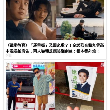
《鐵拳教育》「羅華振」又回來啦？！金武烈合體九雲高
中混混拍廣告，兩人嚇壞反應笑翻劇迷：根本番外篇！
明星