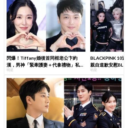
閃爆！Tiffany婚後首同框老公卞約
BLACKPINK 10
漢，男神「緊牽護妻＋代拿禮物」私下
親自道歉安慰BLI
明星
明星
甜度超標
直呼：「看了心裡