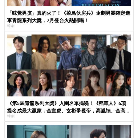
「味覺男孩」真的火了！《菜鳥伙房兵》企劃男團確定進
軍青龍系列大獎，7月登台火熱開唱！
韓劇
《第5屆青龍系列大獎》入圍名單揭曉！《稻草人》6項
提名成最大贏家，金宣虎、玄彬爭視帝，高胤禎、金高銀
韓劇
角逐視后！