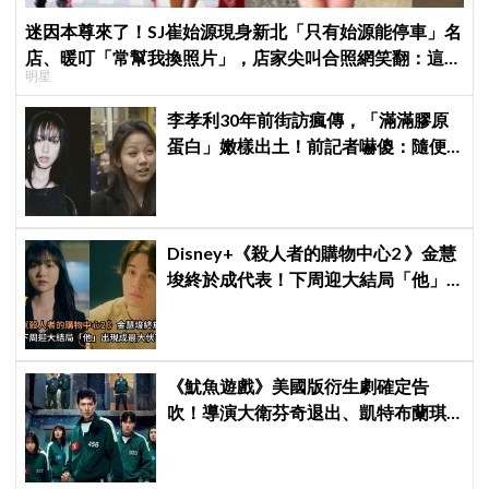
迷因本尊來了！SJ崔始源現身新北「只有始源能停車」名
店、暖叮「常幫我換照片」，店家尖叫合照網笑翻：這輩
明星
子不能脫粉了
李孝利30年前街訪瘋傳，「滿滿膠原
蛋白」嫩樣出土！前記者嚇傻：隨便
選到傳奇
Disney+《殺人者的購物中心2 》金慧
埈終於成代表！下周迎大結局「他」
出現成最大伏筆
《魷魚遊戲》美國版衍生劇確定告
吹！導演大衛芬奇退出、凱特布蘭琪
出演傳聞也破局