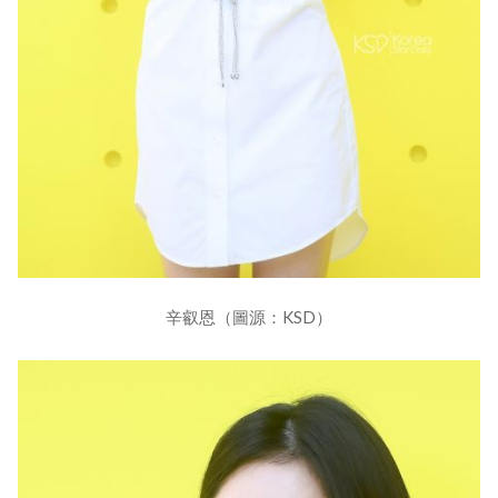
辛叡恩（圖源：KSD）