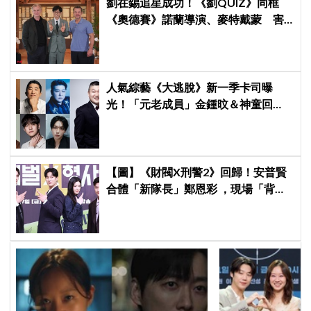
劉在錫追星成功！《劉QUIZ》同框
《奧德賽》諾蘭導演、麥特戴蒙 害
羞比YA幸福笑容藏不住
人氣綜藝《大逃脫》新一季卡司曝
光！「元老成員」金鍾旼＆神童回
歸，SEVENTEEN 勝寛驚喜加盟，姜
鎬童缺席成最大焦點
【圖】《財閥X刑警2》回歸！安普賢
合體「新隊長」鄭恩彩 ，現場「背靠
背比槍」霸氣爆棚