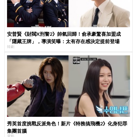
安普賢《財閥X刑警2》帥氣回歸！俞承豪驚喜加盟成
「隱藏王牌」，導演笑曝：太有存在感決定提前登場
韓劇
秀英首度挑戰反派角色！新片《特務搞飛機2》化身犯罪
集團首腦
電影