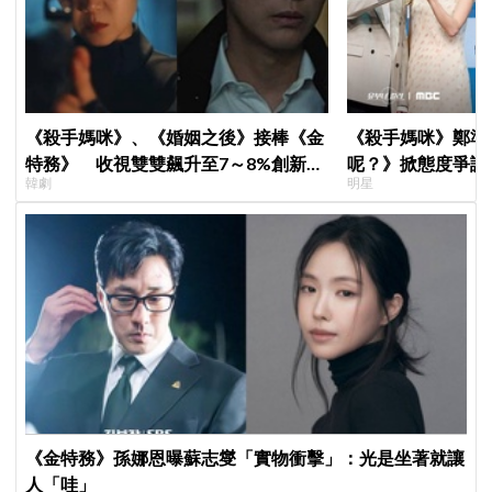
《殺手媽咪》、《婚姻之後》接棒《金
《殺手媽咪》鄭準
特務》 收視雙雙飆升至7～8%創新
呢？》掀態度爭議
韓劇
明星
高！
真的吐了」心疼喊
《金特務》孫娜恩曝蘇志燮「實物衝擊」：光是坐著就讓
人「哇」