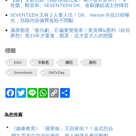
世榮、鄭容和、SEVENTEEN DK、崔叡娜組成主持陣容
SEVENTEEN 又有 2 人要入伍！DK、Vernon 兵役日程曝
光，預錄內容備齊寵粉不間斷
滿屏都是「復仇劇」它偏要慢慢來！黃寅燁&惠利《給你
夢想》熬15年才重逢，觀眾：這才是大人的戀愛
標籤
EXO
辛叡恩
燦烈
惠利
Seventeen
Girl's Day
Facebook
Twitter
Line
WhatsApp
Copy
分
Link
享
為您推薦
《鐵拳教育》「羅華振」又回來啦？！金武烈合
體九雲高中混混拍廣告，兩人嚇壞反應笑翻劇