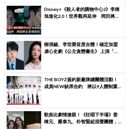
Disney+《殺人者的購物中心2》李棟
旭進化2.0！世界觀再延伸 岡田將生
登場竟殺了「他」
柳演錫、李世榮首度合體！確定加盟
虐心史劇《公主貪戀書生》 上演「朝
鮮版羅密歐與茱麗葉」
THE BOYZ簽約新廠牌續團體活動！
成員NEW缺席合約 將以9人體制重
啟新篇章
歌曲比劇情搶眼！《狂唱下半場》姜
棟元、嚴泰九、朴智賢組混聲團體，
劇中曲《Love Is》超洗腦