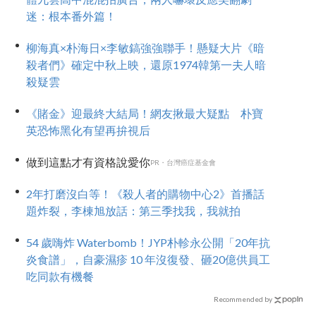
迷：根本番外篇！
柳海真×朴海日×李敏鎬強強聯手！懸疑大片《暗
殺者們》確定中秋上映，還原1974韓第一夫人暗
殺疑雲
《賭金》迎最終大結局！網友揪最大疑點 朴寶
英恐怖黑化有望再拚視后
做到這點才有資格說愛你
PR・台灣癌症基金會
2年打磨沒白等！《殺人者的購物中心2》首播話
題炸裂，李棟旭放話：第三季找我，我就拍
54 歲嗨炸 Waterbomb！JYP朴軫永公開「20年抗
炎食譜」，自豪濕疹 10 年沒復發、砸20億供員工
吃同款有機餐
Recommended by