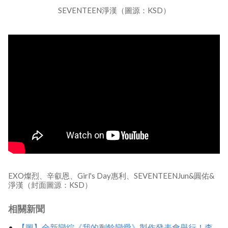
SEVENTEEN淨漢（圖源：KSD）
EXO燦烈、辛叡恩、Girl's Day惠利、SEVENTEENJun&圓佑&
淨漢（封面圖源：KSD）
相關新聞
【圖】全新戀綜《我的剩餘戀愛》製作發表會舉行！李