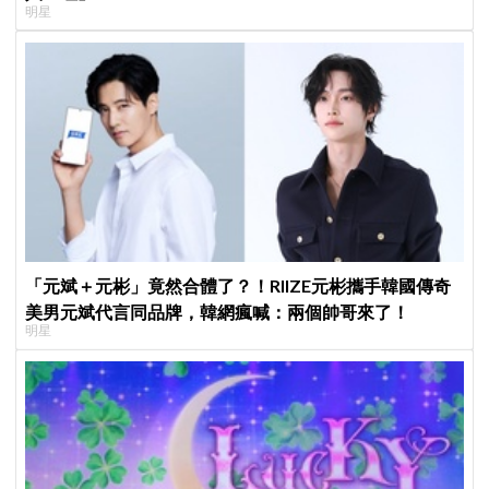
明星
「元斌＋元彬」竟然合體了？！RIIZE元彬攜手韓國傳奇
美男元斌代言同品牌，韓網瘋喊：兩個帥哥來了！
明星