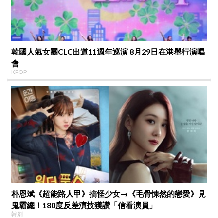
韓國人氣女團CLC出道11週年巡演 8月29日在港舉行演唱
會
KPOP
朴恩斌《超能路人甲》搞怪少女→《毛骨悚然的戀愛》見
鬼霸總！180度反差演技獲讚「信看演員」
韓劇