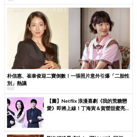
朴信惠、崔泰俊迎二寶倒數！一張照片意外引爆「二胎性
別」熱議
明星
【圖】Netflix 浪漫喜劇《我的荒糖戀
愛》即將上線！丁海寅＆賀營甜蜜亮
相製作發表會，甜蜜CP化學反應引期
待