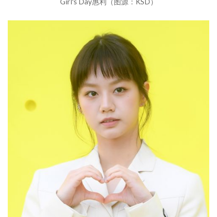
Girl's Day惠利（图源：KSD）