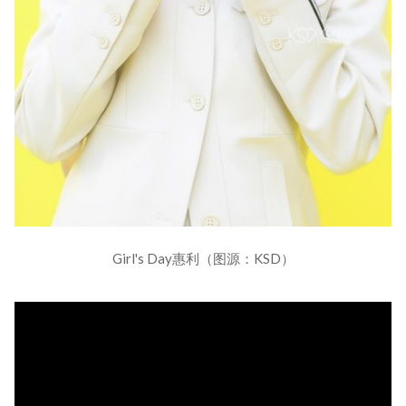
Girl's Day惠利（图源：KSD）