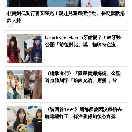
朴寶劍低調行善又曝光！親赴兒童癌症活動、長期默默捐
款支持
明星
NewJeans Haerin牙齒變了！韓牙醫
公開「前後對比」嘆：貓咪特色沒
了！粉絲超崩潰
《繼承者們》「國民貴婦媽媽」金聖
玲身體刻字「瑜鹵允浩」應援 ，背後
藏「洋蔥」：報恩來的
《請回答1994》閔都凞曾因沒戲拍去
咖啡廳打工，孫浩俊得知後心疼落
淚：「你為什麼需要打工？」