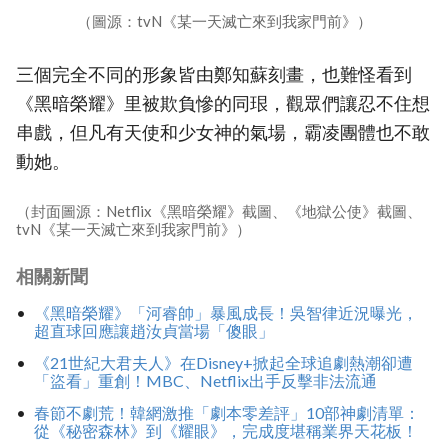
（圖源：tvN《某一天滅亡來到我家門前》）
三個完全不同的形象皆由鄭知蘇刻畫，也難怪看到
《黑暗榮耀》里被欺負慘的同珢，觀眾們讓忍不住想
串戲，但凡有天使和少女神的氣場，霸凌團體也不敢
動她。
（封面圖源：Netflix《黑暗榮耀》截圖、《地獄公使》截圖、
tvN《某一天滅亡來到我家門前》）
相關新聞
《黑暗榮耀》「河睿帥」暴風成長！吳智律近況曝光，
超直球回應讓趙汝貞當場「傻眼」
《21世紀大君夫人》在Disney+掀起全球追劇熱潮卻遭
「盜看」重創！MBC、Netflix出手反擊非法流通
春節不劇荒！韓網激推「劇本零差評」10部神劇清單：
從《秘密森林》到《耀眼》，完成度堪稱業界天花板！