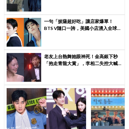
久
一句「披薩超好吃」讓店家爆單！
BTS V隨口一誇，美國小店湧入全球
ARMY擠爆
老友上台熱舞她眼神死！金高銀下秒
「抱走青龍大賞」，李相二失控大喊
「呀！」真情流露網笑翻