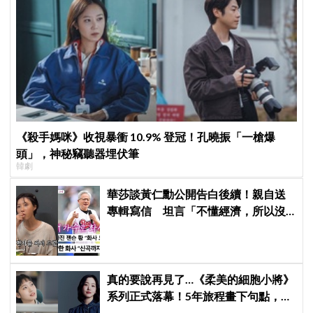
《殺手媽咪》收視暴衝 10.9% 登冠！孔曉振「一槍爆
頭」，神秘竊聽器埋伏筆
韓劇
華莎談黃仁勳公開告白後續！親自送
專輯寫信 坦言「不懂經濟，所以沒
認出來」
真的要說再見了…《柔美的細胞小將》
系列正式落幕！5年旅程畫下句點，金
高銀深情告白柔美：謝謝你陪我這麼