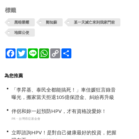
標籤
黑暗榮耀
鄭知蘇
某一天滅亡來到我家門前
地獄公使
Facebook
Twitter
Line
WhatsApp
Copy
分
Link
享
為您推薦
「李昇基、泰民全都能搞死！」車佳媛狂言錄音
曝光，搬家當天拒退105億保證金、糾紛再升級
伴侶和妳一起預防HPV，才有資格說愛妳！
PR・台灣癌症基金會
立即諮詢HPV！是對自己健康最好的投資，把握