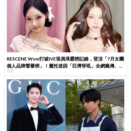
RESCENE Woni打破IVE張員瑛霸榜記錄，登頂「7月女團
個人品牌聲譽榜」！魔性迷因「巨濟呀吼」全網瘋傳、逆
明星
襲Melon第一