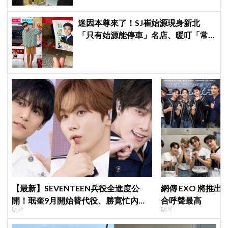
迷因本尊來了！SJ崔始源現身新北
「只有始源能停車」名店、暖叮「常
幫我換照片」，店家尖叫合照網笑
翻：這輩子不能脫粉了
【最新】SEVENTEEN兵役全進度公
網傳 EXO 將推
開！珉奎9月開始替代役、勝寛忙內
合呼聲最高
明星
明星
DINO軍樂隊10月入伍