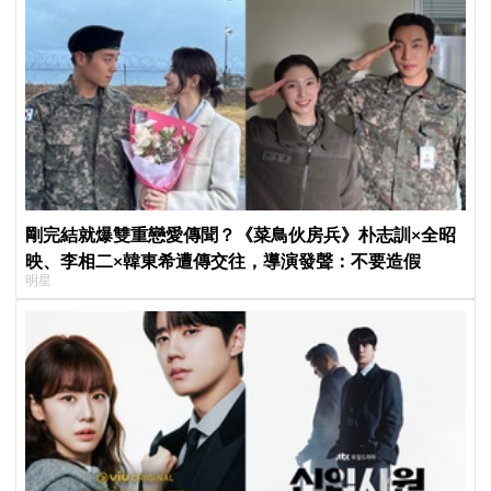
剛完結就爆雙重戀愛傳聞？《菜鳥伙房兵》朴志訓×全昭
映、李相二×韓東希遭傳交往，導演發聲：不要造假
明星