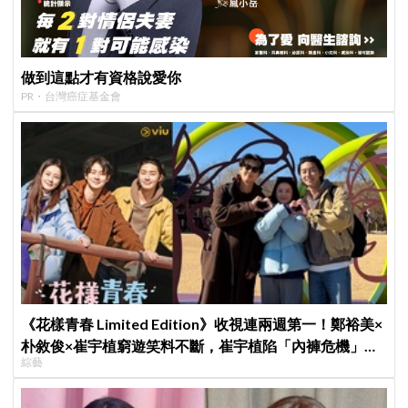
做到這點才有資格說愛你
PR・台灣癌症基金會
《花樣青春 Limited Edition》收視連兩週第一！鄭裕美×
朴敘俊×崔宇植窮遊笑料不斷，崔宇植陷「內褲危機」直
綜藝
喊：可以出賣靈魂