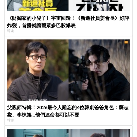
《財閥家的小兒子》宇宙回歸！《新進社員姜會長》好評
炸裂，首播就讓觀眾多巴胺爆表
韓劇
父親節特輯！2026最令人難忘的4位韓劇爸爸角色：蘇志
燮、李棟旭...他們連命都可以不要
韓劇