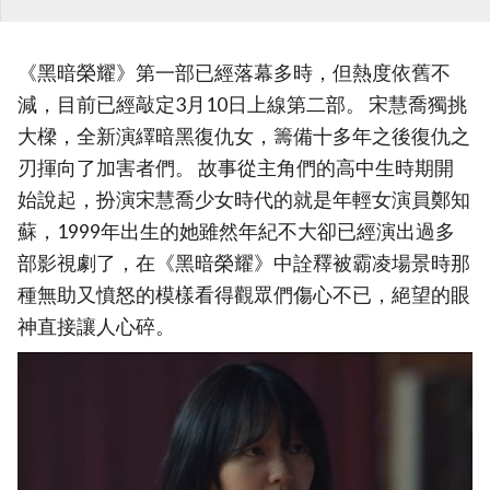
《黑暗榮耀》第一部已經落幕多時，但熱度依舊不
減，目前已經敲定3月10日上線第二部。 宋慧喬獨挑
大樑，全新演繹暗黑復仇女，籌備十多年之後復仇之
刃揮向了加害者們。 故事從主角們的高中生時期開
始說起，扮演宋慧喬少女時代的就是年輕女演員鄭知
蘇，1999年出生的她雖然年紀不大卻已經演出過多
部影視劇了，在《黑暗榮耀》中詮釋被霸凌場景時那
種無助又憤怒的模樣看得觀眾們傷心不已，絕望的眼
神直接讓人心碎。