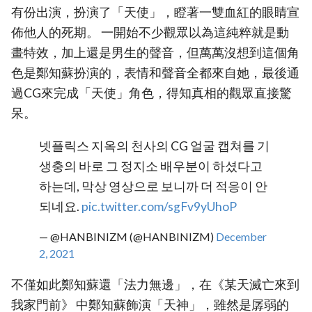
有份出演，扮演了「天使」，瞪著一雙血紅的眼睛宣
佈他人的死期。 一開始不少觀眾以為這純粹就是動
畫特效，加上還是男生的聲音，但萬萬沒想到這個角
色是鄭知蘇扮演的，表情和聲音全都來自她，最後通
過CG來完成「天使」角色，得知真相的觀眾直接驚
呆。
넷플릭스 지옥의 천사의 CG 얼굴 캡쳐를 기
생충의 바로 그 정지소 배우분이 하셨다고
하는데, 막상 영상으로 보니까 더 적응이 안
되네요.
pic.twitter.com/sgFv9yUhoP
— @HANBINIZM (@HANBINIZM)
December
2, 2021
不僅如此鄭知蘇還「法力無邊」，在《某天滅亡來到
我家門前》 中鄭知蘇飾演「天神」，雖然是孱弱的