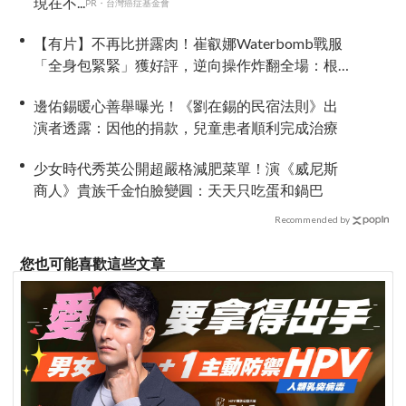
現在不...
PR・台灣癌症基金會
【有片】不再比拼露肉！崔叡娜Waterbomb戰服
「全身包緊緊」獲好評，逆向操作炸翻全場：根
本福音戰士
邊佑錫暖心善舉曝光！《劉在錫的民宿法則》出
演者透露：因他的捐款，兒童患者順利完成治療
少女時代秀英公開超嚴格減肥菜單！演《威尼斯
商人》貴族千金怕臉變圓：天天只吃蛋和鍋巴
Recommended by
您也可能喜歡這些文章