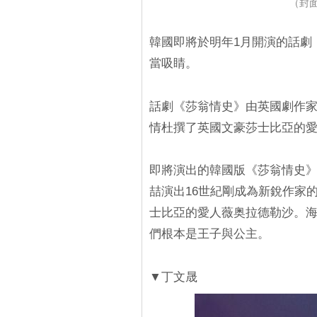
（封面
韓國即將於明年1月開演的話劇
當吸睛。
話劇《莎翁情史》由英國劇作家Le
情杜撰了英國文豪莎士比亞的愛
即將演出的韓國版《莎翁情史
喆演出16世紀剛成為新銳作家
士比亞的愛人薇奥拉德勒沙。
們根本是王子與公主。
▼丁文晟