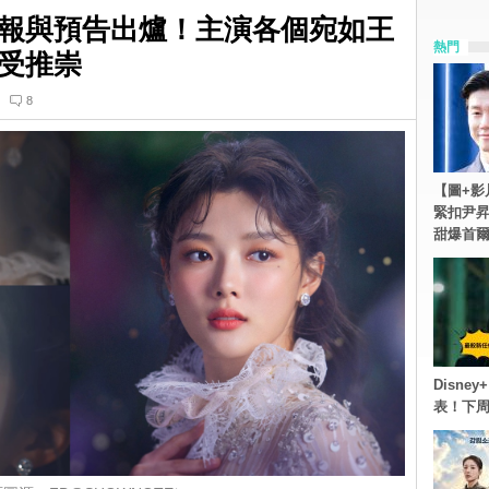
報與預告出爐！主演各個宛如王
熱門
受推崇
8
【圖+影
緊扣尹昇
甜爆首
Disn
表！下