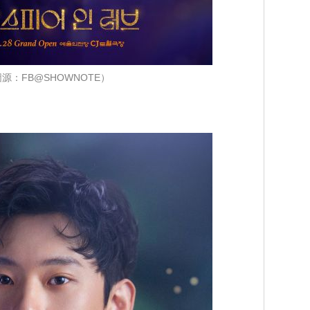
源：FB@SHOWNOTE）