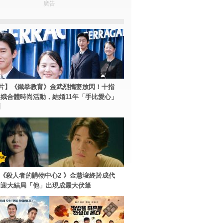
廣告
片】《鐵拳教育》金武烈攜妻放閃！十指
娥合體時尚活動，結婚11年「手比愛心」
爾
ey+《殺人者的購物中心2 》金慧埈終於成代
周迎大結局「他」出現成最大伏筆