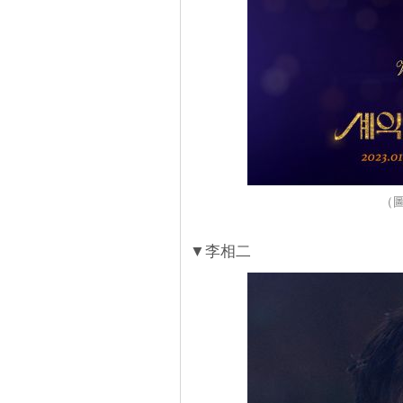
（圖
▼李相二