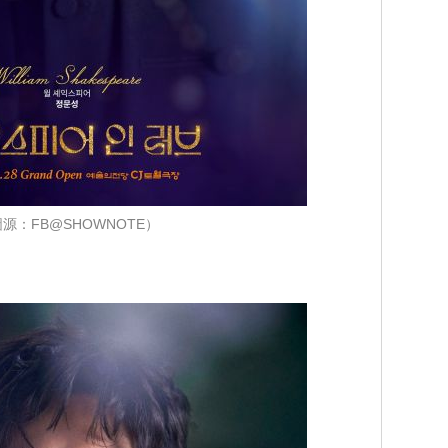
源：FB@SHOWNOTE）