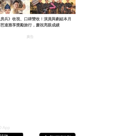
伙房兵》收視、口碑雙收！演員與劇組本月
國芭達雅享獎勵旅行，慶祝亮眼成績
廣告
 App