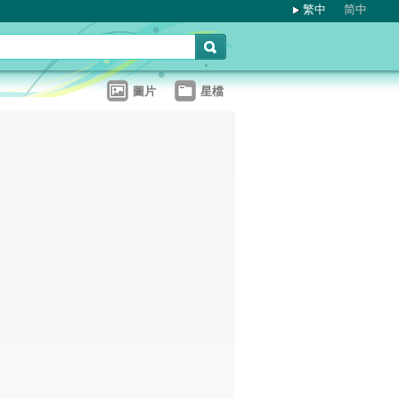
繁中
简中
圖片
星檔