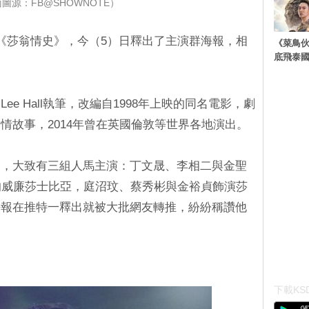
圖源：FB@SHOWNOTE）
《莎翁情史》，今（5）日釋出了主演群海報，相
《菜鳥
底飛泰
e Hall執筆，改編自1998年上映的同名電影，劇
情故事，2014年曾在英國倫敦等世界各地演出。
》，大致有三組人馬主演：丁文晟、李相二與金聖
的威廉莎士比亞，庭沼玟、蔡秀彬與金裕貞飾演莎
海報在推特一釋出就被大批網友轉推，紛紛稱讚他
下載KSD