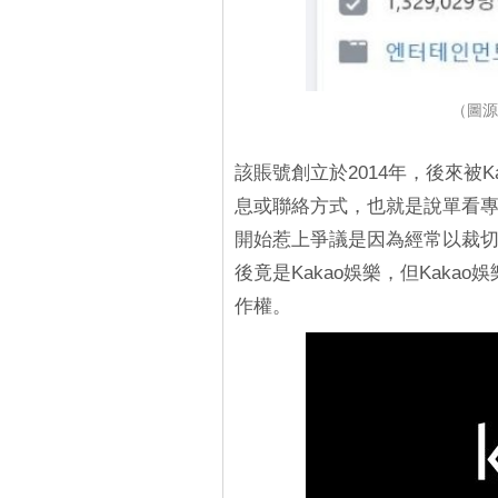
（圖源
該賬號創立於2014年，後來被
息或聯絡方式，也就是說單看專頁
開始惹上爭議是因為經常以裁切
後竟是Kakao娛樂，但Kak
作權。