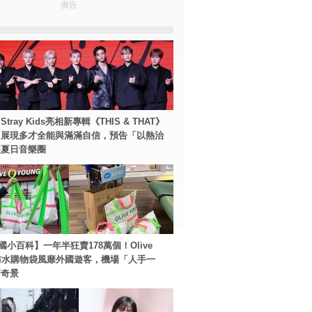
廣告
tray Kids亮相新專輯《THIS & THAT》
！展現多才全能與滿滿自信，預告「以熱治
裂夏日音樂圈
國小百科】一年半狂賣178萬個！Olive
g防水購物袋風靡外國遊客，機場「人手一
新奇景