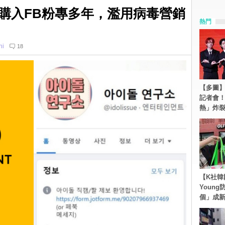
密購入FB粉專多年，濫用病毒營銷
熱門
ni
18
【多圖】S
記者會
熱」炸
【K社韓
Youn
個」成