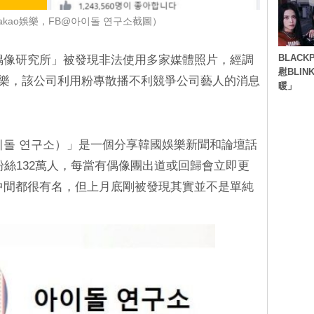
kao娛樂，FB@아이돌 연구소截圖）
BLACK
偶像研究所」被發現非法使用多家媒體照片，經調
慰BLI
o娛樂，該公司利用粉專散播不利競爭公司藝人的消息
暖」
이돌 연구소）」是一個分享韓國娛樂新聞和論壇話
粉絲132萬人，每當有偶像團出道或回歸會立即更
絲中間都很有名，但上月底剛被發現其實並不是單純