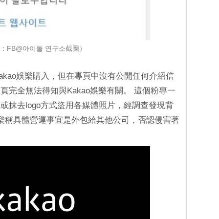
：FB@아이돌 연구소截圖）
Kakao娛樂購入，但在專頁中沒有公開任何介紹信
完全無法得知與Kakao娛樂有關。 這個粉專一
或抹去logo方式盜用各媒體照片，經調查發現背
ao娛樂稱具體營運事宜是外包給其他公司，否認侵害著