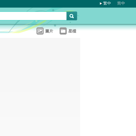
繁中
简中
圖片
星檔