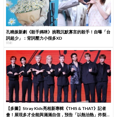
孔曉振新劇《殺手媽咪》挑戰沉默寡言的殺手！自曝「台
詞超少」：背詞壓力小很多XD
韓劇
【多圖】Stray Kids亮相新專輯《THIS & THAT》記者
會！展現多才全能與滿滿自信，預告「以熱治熱」炸裂夏