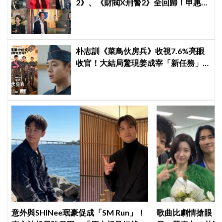
2》、《財閥X刑警2》全回歸！申惠
善、金智媛、朴信惠、金南佶、李帝
勳...陣容太狂了
朴志訓《菜鳥伙房兵》收視7.6%亮眼
收官！大結局驚現姜成宰「新任務」
彩蛋，劇迷瘋狂敲碗第二季
意外與SHINee珉豪促成「SM Run」！
歌曲比劇情搶眼！