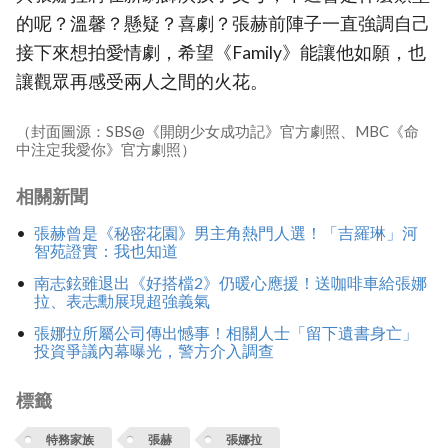
的呢？溫馨？懸疑？喜劇？張赫前陣子一直強調自己
接下來想拍愛情劇，希望《Family》能讓他如願，也
讓觀眾再感受兩人之間的火花。
（封面圖源：SBS@《開朗少女成功記》官方劇照、MBC《命
中注定我愛你》官方劇照）
相關新聞
張赫曾是《秘密花園》男主角熱門人選！「吉羅琳」河
智苑證實：我也知道
南志鉉雖退出《好搭檔2》仍暖心應援！送咖啡車給張娜
拉、表志勳展現超強義氣
張娜拉所屬公司傳出憾事！相關人士「留下遺書身亡」
投資爭議內幕曝光，警方介入調查
標籤
特務家族
張赫
張娜拉