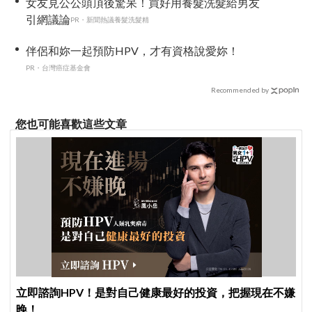
女友見公公頭頂後驚呆！買好用養髮洗髮給男友
引網議論
PR・新聞熱議養髮洗髮精
伴侶和妳一起預防HPV，才有資格說愛妳！
PR・台灣癌症基金會
Recommended by
您也可能喜歡這些文章
立即諮詢HPV！是對自己健康最好的投資，把握現在不嫌
晚！