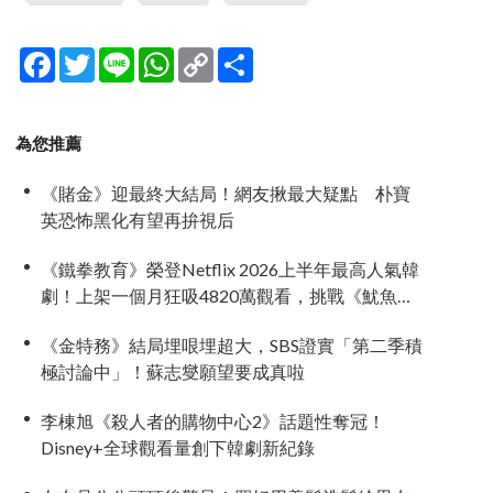
Facebook
Twitter
Line
WhatsApp
Copy
分
Link
享
為您推薦
《賭金》迎最終大結局！網友揪最大疑點 朴寶
英恐怖黑化有望再拚視后
《鐵拳教育》榮登Netflix 2026上半年最高人氣韓
劇！上架一個月狂吸4820萬觀看，挑戰《魷魚遊
戲》神話
《金特務》結局埋哏埋超大，SBS證實「第二季積
極討論中」！蘇志燮願望要成真啦
李棟旭《殺人者的購物中心2》話題性奪冠！
Disney+全球觀看量創下韓劇新紀錄