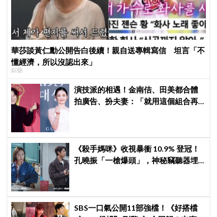
華莎談黃仁勳公開告白後續！親自送專輯寫信 坦言「不
懂經濟，所以沒認出來」
綜藝
演技派的相遇！金南佶、田美都合體
拍廣告、扮夫妻：「就用這個組合再
拍一部戲劇吧」
《殺手媽咪》收視暴衝 10.9% 登冠！
孔曉振「一槍爆頭」，神秘竊聽器埋
伏筆
SBS一口氣公開11部強檔！《好搭檔