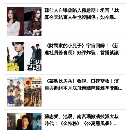
韓佳人自曝曾陷入倦怠期！坦言「就
算今天結束人生也沒關係」如今靠
YouTube重拾生活樂趣
《財閥家的小兒子》宇宙回歸！《新
進社員姜會長》好評炸裂，首播就讓
觀眾多巴胺爆表
《菜鳥伙房兵》收視、口碑雙收！演
員與劇組本月底飛泰國芭達雅享獎勵
旅行，慶祝亮眼成績
蘇志燮、池晟、南宮珉掀演技派大叔
時代！《金特務》《公寓黑風暴》