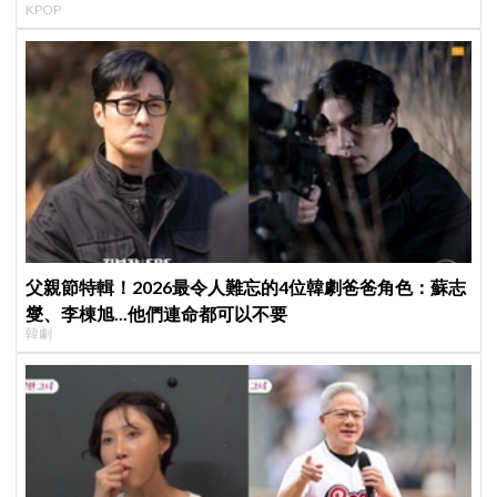
KPOP
日音樂圈
父親節特輯！2026最令人難忘的4位韓劇爸爸角色：蘇志
燮、李棟旭...他們連命都可以不要
韓劇