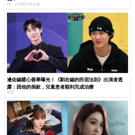
PR・台灣癌症基金會
邊佑錫暖心善舉曝光！《劉在錫的民宿法則》出演者透
露：因他的捐款，兒童患者順利完成治療
明星