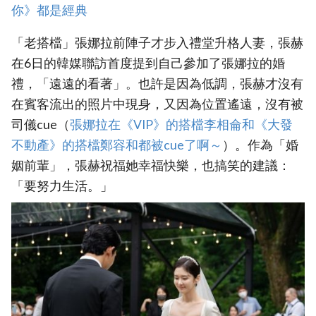
你》都是經典
「老搭檔」張娜拉前陣子才步入禮堂升格人妻，張赫
在6日的韓媒聯訪首度提到自己參加了張娜拉的婚
禮，「遠遠的看著」。也許是因為低調，張赫才沒有
在賓客流出的照片中現身，又因為位置遙遠，沒有被
司儀cue（
‎張娜拉在《VIP》的搭檔李相侖和《大發
不動產》的搭檔鄭容和都被cue了啊～‎
）。作為「婚
姻前輩」，張赫祝福她幸福快樂，也搞笑的建議：
「要努力生活。」