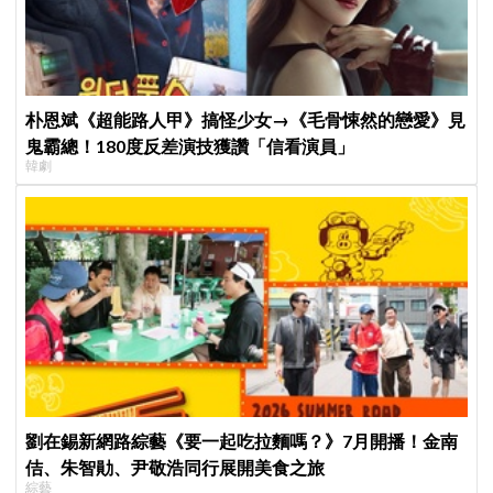
朴恩斌《超能路人甲》搞怪少女→《毛骨悚然的戀愛》見
鬼霸總！180度反差演技獲讚「信看演員」
韓劇
劉在錫新網路綜藝《要一起吃拉麵嗎？》7月開播！金南
佶、朱智勛、尹敬浩同行展開美食之旅
綜藝