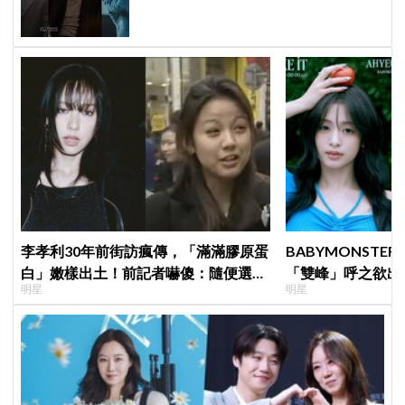
《婚姻之後》收視、人氣雙爆發
李孝利30年前街訪瘋傳，「滿滿膠原蛋
BABYMONSTE
白」嫩樣出土！前記者嚇傻：隨便選到
「雙峰」呼之欲出
明星
明星
傳奇
小動作！網：造型