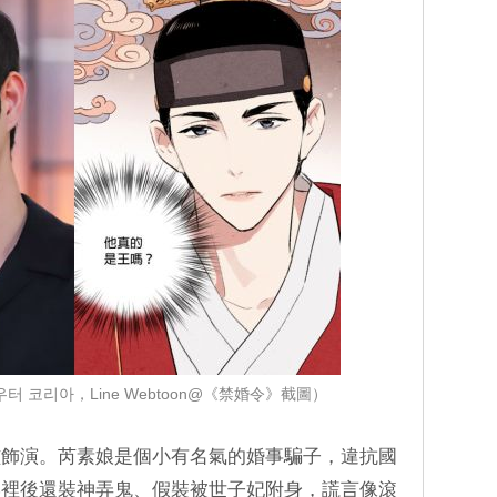
아우터 코리아，Line Webtoon@《禁婚令》截圖）
炫飾演。芮素娘是個小有名氣的婚事騙子，違抗國
牢裡後還裝神弄鬼、假裝被世子妃附身，謊言像滾