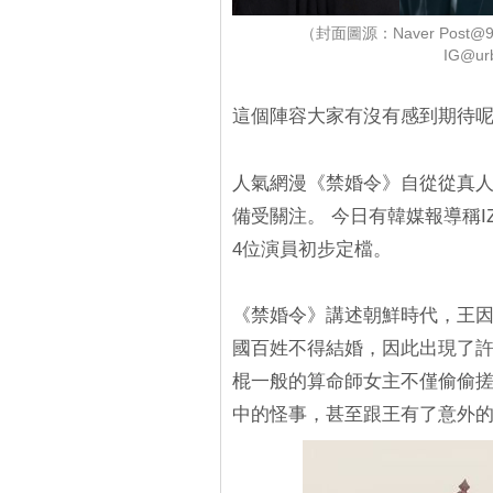
（封面圖源：Naver Post@
IG@ur
這個陣容大家有沒有感到期待
人氣網漫《禁婚令》自從從真
備受關注。 今日有韓媒報導稱I
4位演員初步定檔。
《禁婚令》講述朝鮮時代，王因
國百姓不得結婚，因此出現了許
棍一般的算命師女主不僅偷偷
中的怪事，甚至跟王有了意外