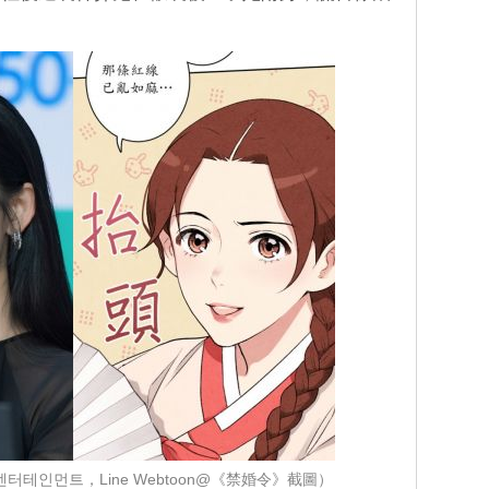
35엔터테인먼트，Line Webtoon@《禁婚令》截圖）