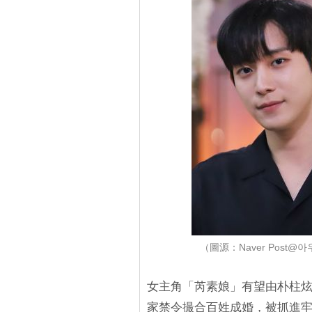
（圖源：Naver Post@
女主角「芮素娘」有望由朴柱
家禁令撮合百姓成婚，被抓進