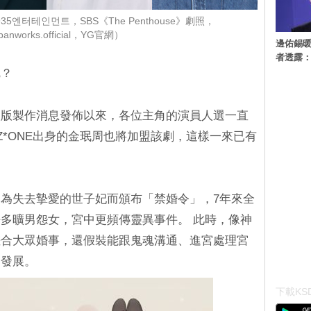
935엔터테인먼트，SBS《The Penthouse》劇照，
banworks.official，YG官網）
邊佑錫
者透露
呢？
人版製作消息發佈以來，各位主角的演員人選一直
Z*ONE出身的金珉周也將加盟該劇，這樣一來已有
為失去摯愛的世子妃而頒布「禁婚令」，7年來全
多曠男怨女，宮中更頻傳靈異事件。 此時，像神
搓合大眾婚事，還假裝能跟鬼魂溝通、進宮處理宮
的發展。
下載KSD