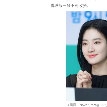
雪球般一發不可收拾。
（圖源：Naver Post@9