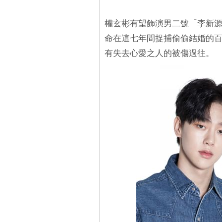
權玄彬有望飾演男二號「李新
命在這七年間捉捕偷偷結婚的
有失去心愛之人的被傷過往。