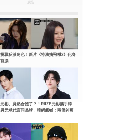
廣告
挑戰反派角色！新片《特務搞飛機2》化身
團首腦
元彬」竟然合體了？！RIIZE元彬攜手韓
美男元斌代言同品牌，韓網瘋喊：兩個帥哥