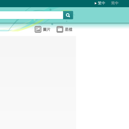
繁中
简中
圖片
星檔