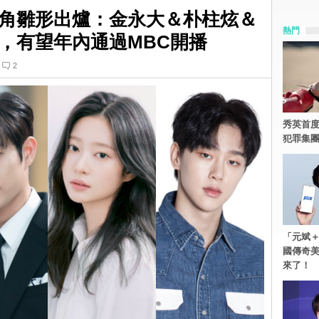
角雛形出爐：金永大＆朴柱炫＆
熱門
，有望年內通過MBC開播
2
秀英首度
犯罪集
「元斌＋
國傳奇
來了！