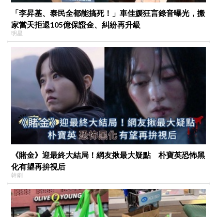
「李昇基、泰民全都能搞死！」車佳媛狂言錄音曝光，搬
家當天拒退105億保證金、糾紛再升級
明星
《賭金》迎最終大結局！網友揪最大疑點 朴寶英恐怖黑
化有望再拚視后
韓劇