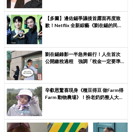
【多圖】邊佑錫爭議後首露面再度致
歉！Netflix 全新綜藝《劉在錫的民宿
法則！》攜李光洙、池睿恩5/26一起
瘋狂逃離現實
劉在錫錄影一半急奔銀行！人生首次
公開繳稅過程 強調「稅金一定要準
時繳」
辛叡恩驚喜現身《種豆得豆 做Farm得
Farm 動物農場》！扮老奶奶整人大成
功 都敬秀、李光洙當場笑翻