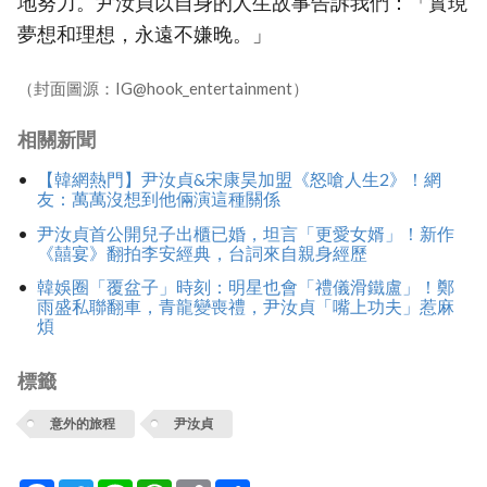
地努力。尹汝貞以自身的人生故事告訴我們：「實現
夢想和理想，永遠不嫌晚。」
（封面圖源：IG@hook_entertainment）
相關新聞
【韓網熱門】尹汝貞&宋康昊加盟《怒嗆人生2》！網
友：萬萬沒想到他倆演這種關係
尹汝貞首公開兒子出櫃已婚，坦言「更愛女婿」！新作
《囍宴》翻拍李安經典，台詞來自親身經歷
韓娛圈「覆盆子」時刻：明星也會「禮儀滑鐵盧」！鄭
雨盛私聯翻車，青龍變喪禮，尹汝貞「嘴上功夫」惹麻
煩
標籤
意外的旅程
尹汝貞