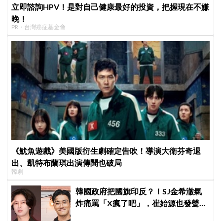
立即諮詢HPV！是對自己健康最好的投資，把握現在不嫌
晚！
PR・台灣癌症基金會
《魷魚遊戲》美國版衍生劇確定告吹！導演大衛芬奇退
出、凱特布蘭琪出演傳聞也破局
韓劇
韓國政府把國旗印反？！SJ金希澈氣
炸痛罵「X瘋了吧」，崔始源也發聲挺
爆