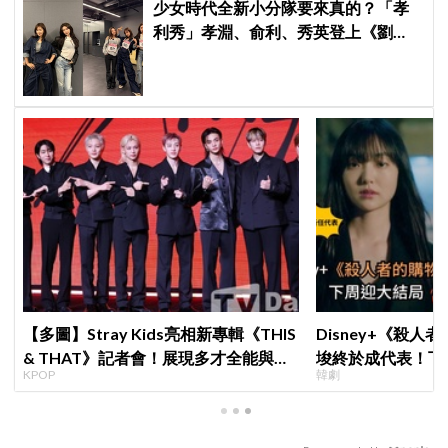
少女時代全新小分隊要來真的？「孝
利秀」孝淵、俞利、秀英登上《劉
QUIZ》，粉絲狂喊：不出道很難收
拾！
【多圖】Stray Kids亮相新專輯《THIS
Disney+《殺人
& THAT》記者會！展現多才全能與滿
埈終於成代表！下
KPOP
韓劇
滿自信，預告「以熱治熱」炸裂夏日音
現成最大伏筆
樂圈