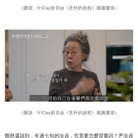
（圖源：friDay影音@《意外的旅程》截圖畫面）
（圖源：friDay影音@《意外的旅程》截圖畫面）
鄭慈還說到，年過七旬的汝貞，究竟要怎麼背臺詞？尹汝貞