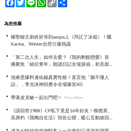
Facebook
Twitter
Line
WhatsApp
Copy
分
Link
享
為您推薦
權聖晙主廚終於等到aespa上《拜託了冰箱》！曬
Karina、Winter合照引爆熱議
「第二次人生」如何去愛？《我的剩餘戀愛》首
播聚焦「絕症青年」朗讀日記全場淚崩，初見面
竟「撞見舊識」！
池睿恩爆料邊佑錫真實性格！直言他「聽不懂人
話」，李光洙神回應令全場爆笑XD
帶著皮克敏一起出門吧
PR・Pikmin Bloom
《請回答1988》CP私下竟是16年好友！柳惠英、
高庚杓《我獨自生活》預告公開，暖心互動掀回
憶殺
成為AI時代的道德駭客！一次拿到三張資安證照