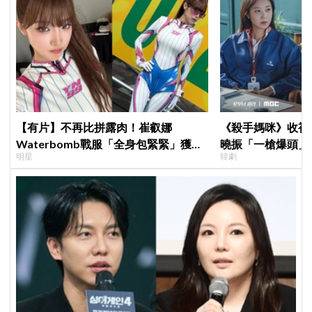
【有片】不再比拼露肉！崔叡娜
《殺手媽咪》收視暴衝
Waterbomb戰服「全身包緊緊」獲好
曉振「一槍爆頭」
明星
韓劇
評，逆向操作炸翻全場：根本福音戰士