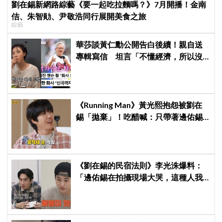
劉在錫新網路綜藝《要一起吃拉麵嗎？》7月開播！金南
佶、朱智勛、尹敬浩同行展開美食之旅
綜藝
華莎談黃仁勳公開告白後續！親自送
專輯寫信 坦言「不懂經濟，所以沒
認出來」
《Running Man》黃光熙抱怨被劉在
錫「拋棄」！吃醋喊：只帶著邊佑錫
到處跑
《劉在錫的民宿法則》李光洙爆料：
「邊佑錫在拍攝現場大哭，這種人我
還是第一次見到」