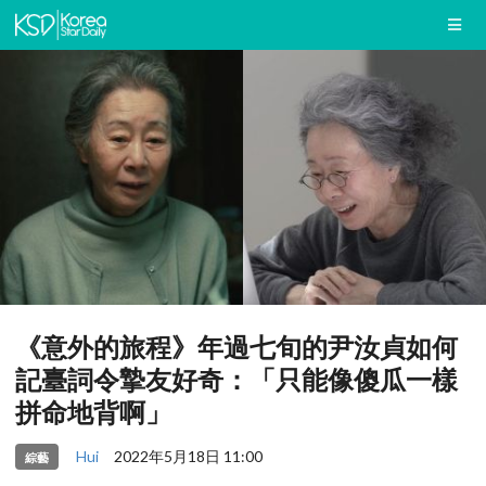
《意外的旅程》年過七旬的尹汝貞如何
記臺詞令摯友好奇：「只能像傻瓜一樣
拼命地背啊」
Hui
2022年5月18日 11:00
綜藝