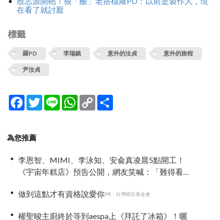
殷志源開砲！狠「酸」老搭檔羅PD：以前是製作人，現
在看了就討厭
標籤
羅PD
李瑞鎮
意外的汝貞
意外的旅程
尹汝貞
Facebook
Twitter
Line
WhatsApp
Copy
分
Link
享
為您推薦
李恩智、MIMI、李泳知、安兪真凌晨5點開工！
《宇宙年糕店》預告公開，網友笑喊：「難得看
到兪真這麼安靜」
做到這點才有資格說愛你
PR・台灣癌症基金會
權聖晙主廚終於等到aespa上《拜託了冰箱》！曬