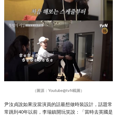
（圖源：Youtube@tvN截圖）
尹汝貞說如果沒當演員的話最想做時裝設計，話題常
常跳到40年以前，李瑞鎮開玩笑說：「當時去英國是