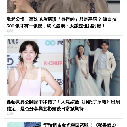
激起公憤！高洙以為稱讚「長得帥」只是寒暄？ 嫌自拍
500 張才有一張靚，網民崩潰：太謙虛也很討厭！
綜藝
孫藝真要公開家中冰箱了！人氣綜藝《拜託了冰箱》出演
確定，是否分享與玄彬婚後日常掀期待
綜藝
李瑞鎮＆金光奎回來啦！《秘書鎮2》