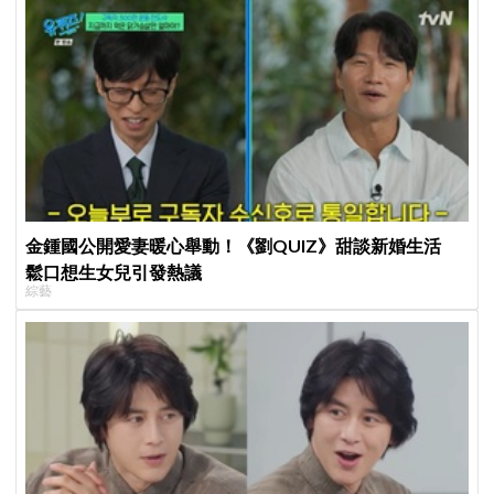
金鍾國公開愛妻暖心舉動！《劉QUIZ》甜談新婚生活
鬆口想生女兒引發熱議
綜藝