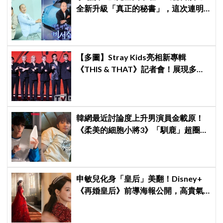
全新升級「真正的秘書」，這次連明
星私生活都包辦！8月28日首播
【多圖】Stray Kids亮相新專輯
《THIS & THAT》記者會！展現多才
全能與滿滿自信，預告「以熱治熱」
炸裂夏日音樂圈
韓網最近討論度上升男演員金載原！
《柔美的細胞小將3》「馴鹿」超圈
粉，網友直呼：像從漫畫走出來
申敏兒化身「皇后」美翻！Disney+
《再婚皇后》前導海報公開，高貴氣
場＋豪華主演陣容讓人超期待！