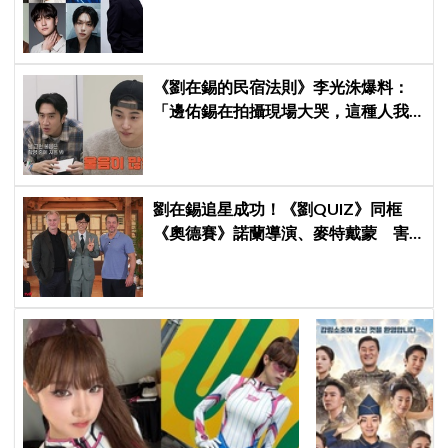
歸，SEVENTEEN 勝寛驚喜加盟，姜
鎬童缺席成最大焦點
《劉在錫的民宿法則》李光洙爆料：
「邊佑錫在拍攝現場大哭，這種人我
還是第一次見到」
劉在錫追星成功！《劉QUIZ》同框
《奧德賽》諾蘭導演、麥特戴蒙 害
羞比YA幸福笑容藏不住