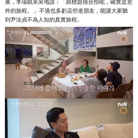
展，李瑞鎮呆呆地說：「跟標題很合拍呢，確實是意
外的旅程。 」不過也多虧這些老朋友，能讓大家聽
到尹汝貞不為人知的真實旅程。