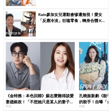
Rain參加女兒運動會慘遭無視！愛女
「反應冷淡」狂嗑零食，轉身合體 KAI
大跳雙人舞帥度炸裂
《金特務：本色回歸》蘇志燮難得談愛
孔曉振新劇《殺手
妻趙銀政！「不想她只是某人的妻子」
的殺手！自曝「台
明星
韓劇
一句話展現滿滿尊重與愛
小很多XD