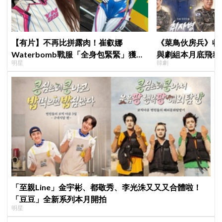
【有片】不再比拼露肉！崔叡娜
《菜鳥伙房兵》收
Waterbomb戰服「全身包緊緊」獲好
與劇組本月底飛泰
明星
韓劇
評，逆向操作炸翻全場：根本福音戰士
行，慶祝亮眼成績
「至親Line」金宇彬、都敬秀、李光洙又又又合體啦！
「豆豆」全新系列本月開拍
明星