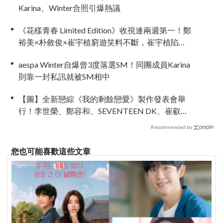
Karina、Winter合照引爆熱議
《花樣青春 Limited Edition》收視連兩週第一！鄭
裕美×朴敘俊×崔宇植窮遊笑料不斷，崔宇植陷
「內褲危機」直喊：可以出賣靈魂
aespa Winter自爆曾3度落選SM！同團成員Karina
則靠一封私訊就被SM相中
【圖】全新戀綜《我的剩餘戀愛》製作發表會舉
行！李世榮、鄭容和、SEVENTEEN DK、崔叡娜
組成主持陣容
Recommended by
您也可能喜歡這些文章