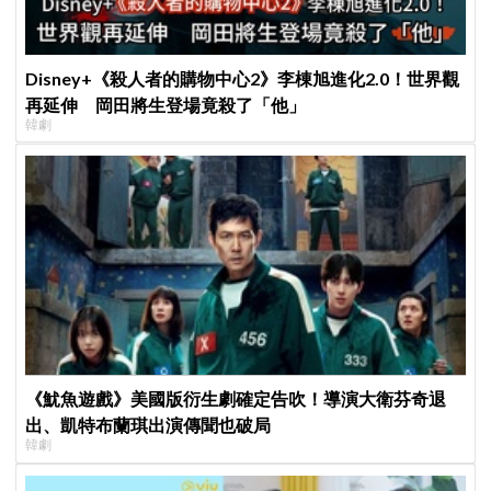
Disney+《殺人者的購物中心2》李棟旭進化2.0！世界觀
再延伸 岡田將生登場竟殺了「他」
韓劇
《魷魚遊戲》美國版衍生劇確定告吹！導演大衛芬奇退
出、凱特布蘭琪出演傳聞也破局
韓劇