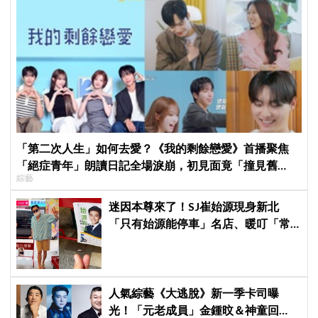
「第二次人生」如何去愛？《我的剩餘戀愛》首播聚焦
「絕症青年」朗讀日記全場淚崩，初見面竟「撞見舊
綜藝
識」！
迷因本尊來了！SJ崔始源現身新北
「只有始源能停車」名店、暖叮「常
幫我換照片」，店家尖叫合照網笑
翻：這輩子不能脫粉了
人氣綜藝《大逃脫》新一季卡司曝
光！「元老成員」金鍾旼＆神童回