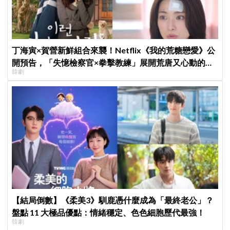
丁海寅×賀營新鮮組合來襲！Netflix《我的荒糖戀愛》公
開預告，「失憶檢察官×拳擊教練」展開荒唐又心動的同
韓劇
居戀愛
【結局倒數】《柔美3》馴鹿憑什麼成為「最終老公」？
盤點 11 大極品優點：情緒穩定、色色細胞歷代最強！
韓劇