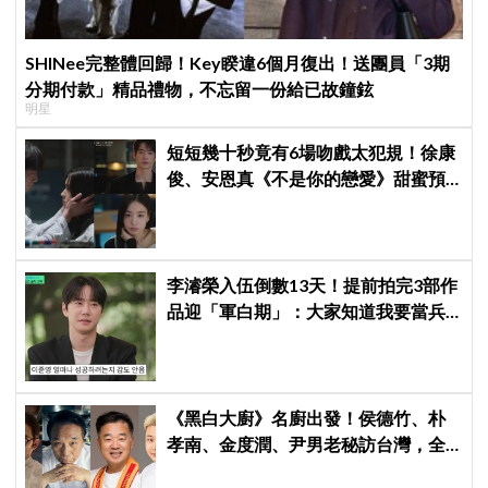
SHINee完整體回歸！Key睽違6個月復出！送團員「3期
分期付款」精品禮物，不忘留一份給已故鐘鉉
明星
短短幾十秒竟有6場吻戲太犯規！徐康
俊、安恩真《不是你的戀愛》甜蜜預
告公開，網友直呼：太期待了！
李濬榮入伍倒數13天！提前拍完3部作
品迎「軍白期」：大家知道我要當兵
都主動聯絡我
《黑白大廚》名廚出發！侯德竹、朴
孝南、金度潤、尹男老秘訪台灣，全
新網綜《做料理的爺爺們》4 月首播