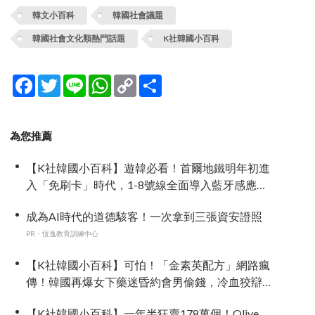
韓文小百科
韓國社會議題
韓國社會文化類熱門話題
K社韓國小百科
Facebook
Twitter
Line
WhatsApp
Copy
分
Link
享
為您推薦
【K社韓國小百科】遊韓必看！首爾地鐵明年初進
入「免刷卡」時代，1-8號線全面導入藍牙感應：
手機放口袋直接過關
成為AI時代的道德駭客！一次拿到三張資安證照
PR・恆逸教育訓練中心
【K社韓國小百科】可怕！「金素英配方」網路瘋
傳！韓國再爆女下藥迷昏約會男偷錢，冷血狡辯
全網發寒
【K社韓國小百科】一年半狂賣178萬個！Olive