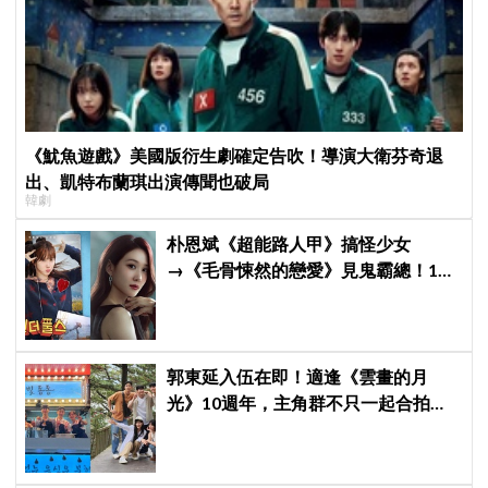
《魷魚遊戲》美國版衍生劇確定告吹！導演大衛芬奇退
出、凱特布蘭琪出演傳聞也破局
韓劇
朴恩斌《超能路人甲》搞怪少女
→《毛骨悚然的戀愛》見鬼霸總！180
度反差演技獲讚「信看演員」
郭東延入伍在即！適逢《雲畫的月
光》10週年，主角群不只一起合拍畫
報，還錄製特別節目