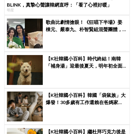
BLINK，真摯心聲讓韓網直呼：「看了心裡好暖」
明星
歌曲比劇情搶眼！《狂唱下半場》姜
棟元、嚴泰九、朴智賢組混聲團體，
劇中曲《Love Is》超洗腦
【K社韓國小百科】時代終結！南韓
「補身湯」迎最後夏天，明年初全面
禁狗肉：成本狂飆、轉行補助淪杯水
車薪
【K社韓國小百科】韓國「袋鼠族」大
爆發！30多歲有工作還賴在爸媽家，
政府打房反成「袋鼠族」推手
【K社韓國小百科】繼杜拜巧克力後是