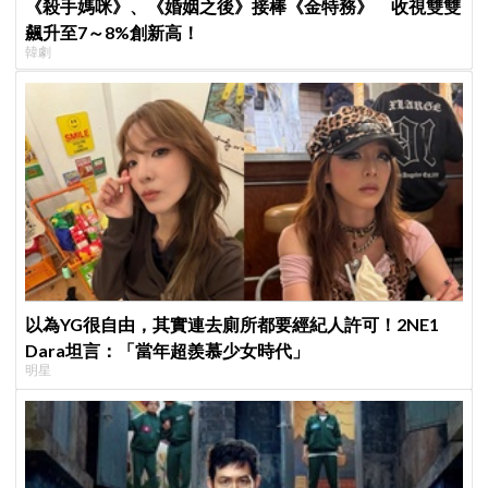
《殺手媽咪》、《婚姻之後》接棒《金特務》 收視雙雙
飆升至7～8%創新高！
韓劇
以為YG很自由，其實連去廁所都要經紀人許可！2NE1
Dara坦言：「當年超羨慕少女時代」
明星