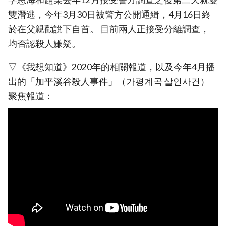
雙潛逃，今年3月30日被警方公開通緝，4月16日終
於在父親勸說下自首。 目前兩人正接受分離調查，
均否認殺人嫌疑。
▽《我想知道》2020年的相關報道，以及今年4月播
出的「加平溪谷殺人事件」（가평계곡 살인사건）
聚焦報道：