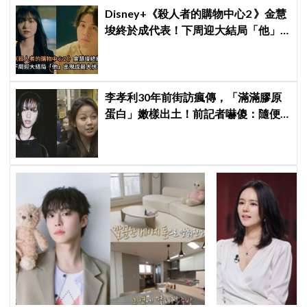
Disney+《殺人者的購物中心2 》金慧
埈終於成代表！下周迎大結局「他」
出現成最大伏筆
李孝利30年前街訪瘋傳，「滿滿膠原
蛋白」嫩樣出土！前記者嚇傻：隨便
選到傳奇