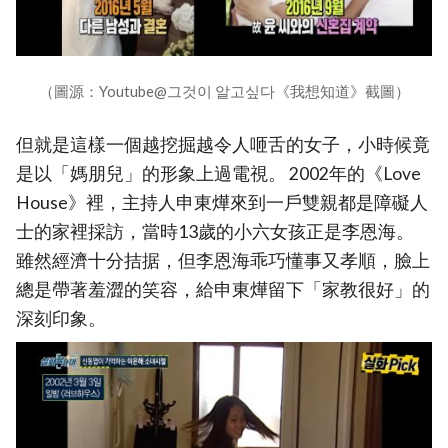
（圖源：Youtube@그것이 알고싶다《我想知道》截圖）
但就是這樣一個越挖掘越令人咂舌的女子，小時候竟
是以「媽朋兒」的形象上過電視。 2002年的《Love
House》裡，主持人申東燁來到一戶雙親都是障礙人
士的家裡採訪，當時13歲的小六女孩正是李恩海。
雖然經濟十分拮据，但李恩海乖巧懂事又孝順，臉上
總是帶著羞澀的笑容，給申東燁留下「家教很好」的
深刻印象。