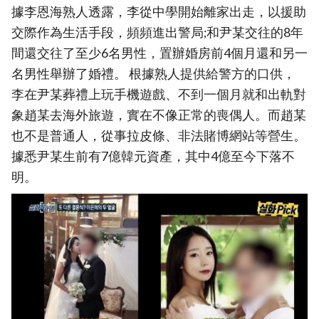
據李恩海熟人透露，李從中學開始離家出走，以援助
交際作為生活手段，頻頻進出警局;和尹某交往的8年
間還交往了至少6名男性，置辦婚房前4個月還和另一
名男性舉辦了婚禮。 根據熟人提供給警方的口供，
李在尹某葬禮上玩手機遊戲、不到一個月就和出軌對
象趙某去海外旅遊，實在不像正常的喪偶人。而趙某
也不是普通人，從事拉皮條、非法賭博網站等營生。
據悉尹某生前有7億韓元資產，其中4億至今下落不
明。