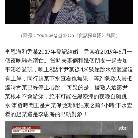
（圖源：Youtube@실화 On《實話探查隊》截圖）
李恩海和尹某2017年登記結婚，尹某在2019年6月一
個夜晚離奇溺亡。 當時夫妻倆和幾個朋友一起去加
平溪谷遊玩，晚上8點半尹某從4米懸崖跳水後遲遲沒
有上岸，同行趙某下水查看也無果，等到急救人員抵
達時尹某已經停止心跳。 可疑的是，據熟人透露尹
某根本不會游泳，絕不可能在黑漆漆的夜晚自願跳
水;事發時間正是尹某保險期間結束之前4小時;下水查
看的趙某還是李恩海的出軌對象！