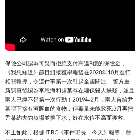
保險公司認為可疑而拒絕支付高達8億的保險金，
《我想知道》節目組接獲舉報後在2020年10月進行
相關報導，令這件事第一次引起全國關注。 警方重
新調查後認為李恩海和趙某存在騙保殺人嫌疑，並且
兩人已經不是第一次行動！2019年2月，兩人曾給尹
某喂下摻有河豚血的食物，但毒量未能致死;3月再把
尹某約去釣魚場並推下水，好在水位不高而獲救。
不止如此，根據JTBC《事件班長，今天》報導，曾