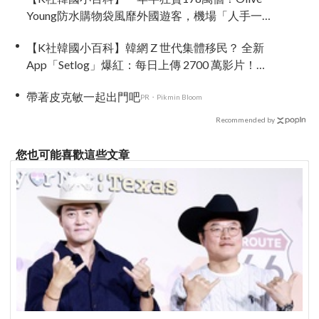
Young防水購物袋風靡外國遊客，機場「人手一
個」成新奇景
【K社韓國小百科】韓網 Z 世代集體移民？ 全新
App「Setlog」爆紅：每日上傳 2700 萬影片！主
打「2秒超短 Vlog」逃離 IG 擺拍焦慮
帶著皮克敏一起出門吧
PR・Pikmin Bloom
Recommended by
您也可能喜歡這些文章