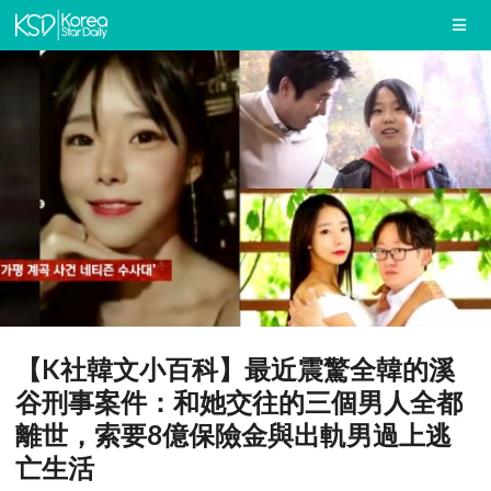
【K社韓文小百科】最近震驚全韓的溪
谷刑事案件：和她交往的三個男人全都
離世，索要8億保險金與出軌男過上逃
亡生活