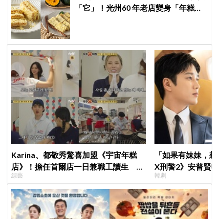
「它」！光州60 年老店變身「年糕界
聖心堂」，全韓瘋搶的「南瓜糯米
糕」到底多厲害？
Karina、都敬秀驚喜加盟《宇宙年糕
「如果有妹妹，想
店》！擔任首爾店一日兼職工讀生 李
X刑警2》安普賢
綜藝
韓劇
泳知一句話意外成真
哥哥們都認證的好