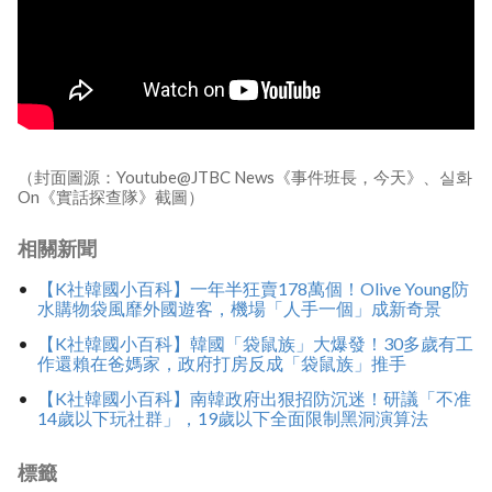
（封面圖源：Youtube@JTBC News《事件班長，今天》、실화
On《實話探查隊》截圖）
相關新聞
【K社韓國小百科】一年半狂賣178萬個！Olive Young防
水購物袋風靡外國遊客，機場「人手一個」成新奇景
【K社韓國小百科】韓國「袋鼠族」大爆發！30多歲有工
作還賴在爸媽家，政府打房反成「袋鼠族」推手
【K社韓國小百科】南韓政府出狠招防沉迷！研議「不准
14歲以下玩社群」，19歲以下全面限制黑洞演算法
標籤