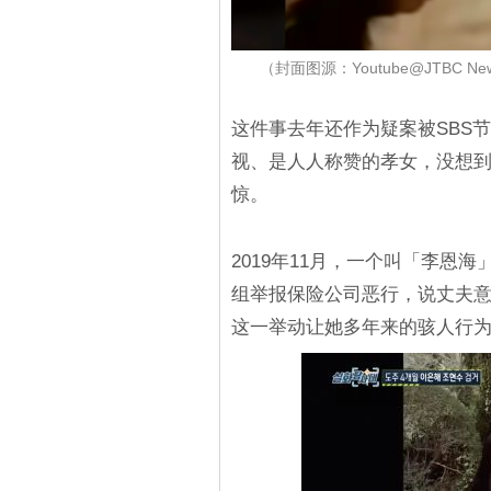
（封面图源：Youtube@JTBC
这件事去年还作为疑案被SBS
视、是人人称赞的孝女，没想
惊。
2019年11月，一个叫「李恩
组举报保险公司恶行，说丈夫意
这一举动让她多年来的骇人行