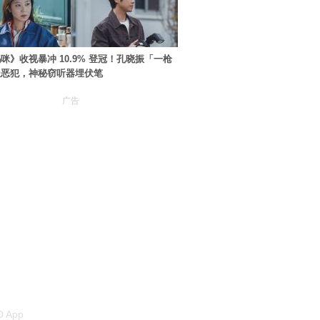
咪》收视暴冲 10.9% 登冠！孔晓振「一枪
极恶犯，神秘窃听器埋伏笔
广告
 App