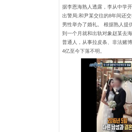
据李恩海熟人透露，李从中学
出警局;和尹某交往的8年间还
男性举办了婚礼。 根据熟人提
到一个月就和出轨对象赵某去
普通人，从事拉皮条、非法赌博
4亿至今下落不明。