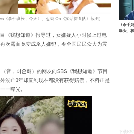
 News《事件班长，今天》、실화 On《实话探查队》截图）
《杀手妈
爆头」
节目《我想知道》报导过，女嫌疑人小时候上过电
到再次露面竟变成杀人嫌犯，令全国民民众大为震
海」（音，이은해）的网友向SBS《我想知道》节目
外溺亡3年却直到现在都没有获得赔偿，不料正是
为一一曝光。
下载KSD