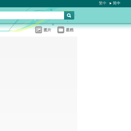
繁中
简中
图片
星档