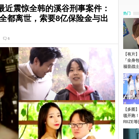
最近震惊全韩的溪谷刑事案件：
热门
全都离世，索要8亿保险金与出
6
【有片】
「全身
福音战
【多图】《
毯开跑！Re
RIIZE