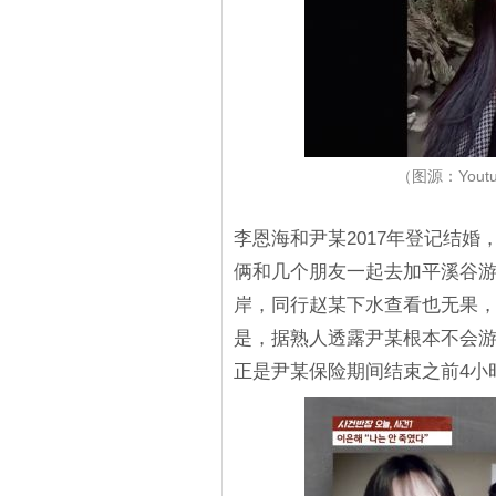
（图源：You
李恩海和尹某2017年登记结婚
俩和几个朋友一起去加平溪谷游
岸，同行赵某下水查看也无果，
是，据熟人透露尹某根本不会游
正是尹某保险期间结束之前4小