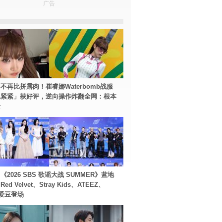
广告
不再比拼露肉！崔睿娜Waterbomb战服
包紧紧」获好评，逆向操作炸翻全网：根本
士
2026 SBS 歌谣大战 SUMMER》蓝地
d Velvet、Stray Kids、ATEEZ、
等爱豆登场