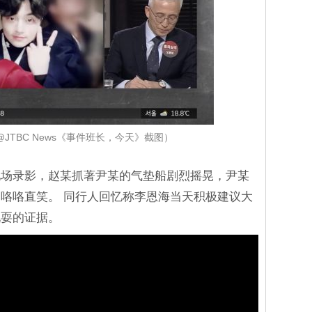
e@JTBC News《事件班长，今天》截图）
现场录影，赵某抓著尹某的气垫船剧烈摇晃，尹某
咯咯直笑。 同行人回忆称李恩海当天积极建议大
玩耍的证据。