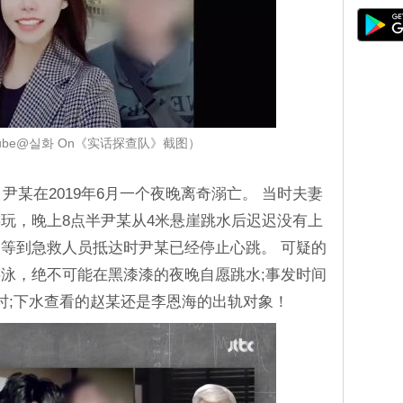
tube@실화 On《实话探查队》截图）
，尹某在2019年6月一个夜晚离奇溺亡。 当时夫妻
玩，晚上8点半尹某从4米悬崖跳水后迟迟没有上
等到急救人员抵达时尹某已经停止心跳。 可疑的
泳，绝不可能在黑漆漆的夜晚自愿跳水;事发时间
时;下水查看的赵某还是李恩海的出轨对象！