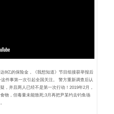
达8亿的保险金，《我想知道》节目组接获举报后
，令这件事第一次引起全国关注。 警方重新调查后认
疑，并且两人已经不是第一次行动！2019年2月，
食物，但毒量未能致死;3月再把尹某约去钓鱼场
救。