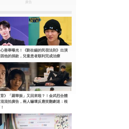
廣告
暖心善舉曝光！《劉在錫的民宿法則》出演
：因他的捐款，兒童患者順利完成治療
教育》「羅華振」又回來啦？！金武烈合體
中混混拍廣告，兩人嚇壞反應笑翻劇迷：根
篇！