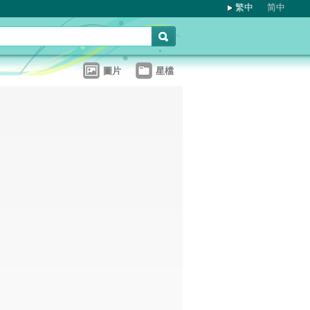
繁中
简中
圖片
星檔