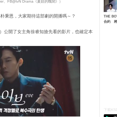
er、FB@tvN Drama《夏娃的醜聞》）
和朴秉恩，大家期待這部劇的開播嗎～？
THE 
合約 將
이브）公開了女主角徐睿知搶先看的影片，也確定本
下載KSD