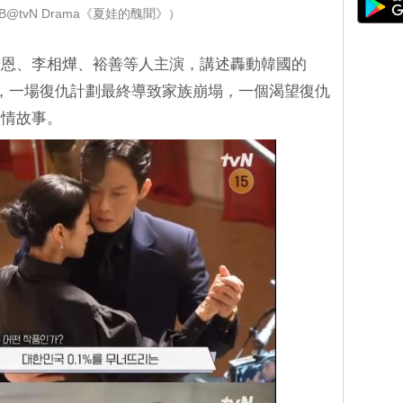
@tvN Drama《夏娃的醜聞》）
秉恩、李相燁、裕善等人主演，講述轟動韓國的
，一場復仇計劃最終導致家族崩塌，一個渴望復仇
愛情故事。