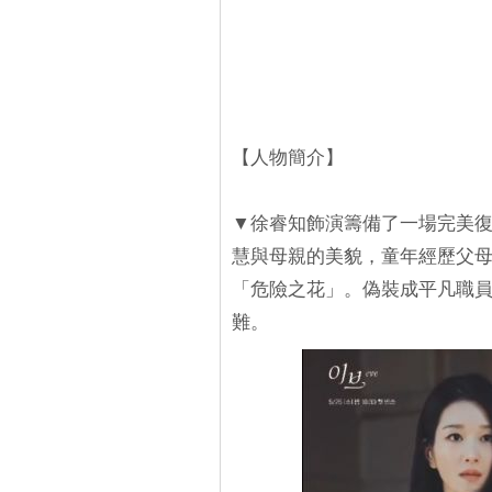
【人物簡介】
▼徐睿知飾演籌備了一場完美
慧與母親的美貌，童年經歷父
「危險之花」。偽裝成平凡職
難。