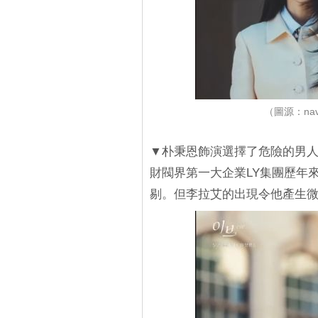
（圖源：nav
▼朴秉恩飾演選擇了危險的男
財閥界第一大企業LY集團歷年
剔。但李拉艾的出現令他產生