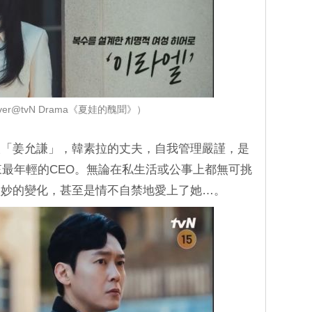
er@tvN Drama《夏娃的醜聞》）
人「姜允謙」，韓素拉的丈夫，自我管理嚴謹，是
來最年輕的CEO。無論在私生活或公事上都無可挑
微妙的變化，甚至是情不自禁地愛上了她…。