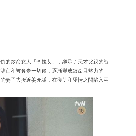
復仇的致命女人「李拉艾」，繼承了天才父親的智
母雙亡和被奪走一切後，逐漸變成致命且魅力的
員的妻子去接近姜允謙，在復仇和愛情之間陷入兩