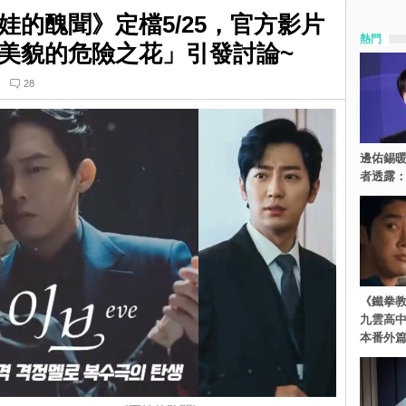
娃的醜聞》定檔5/25，官方影片
熱門
美貌的危險之花」引發討論~
28
邊佑錫
者透露
《鐵拳
九雲高
本番外