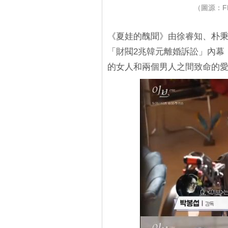
（圖源：FB
《夏娃的醜聞》由徐睿知、朴
「財閥2兆韓元離婚訴訟」內幕
的女人和兩個男人之間致命的