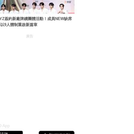
BOYZ簽約新廠牌續團體活動！成員NEW缺席
以9人體制重啟新篇章
廣告
 App