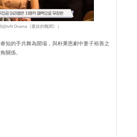
@tvN Drama《夏娃的醜聞》）
徐睿知的手共舞為開場，與朴秉恩劇中妻子裕善之
三角關係。