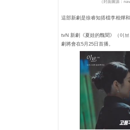
（封面圖源：nav
這部新劇是徐睿知搭檔李相燁
tvN 新劇《夏娃的醜聞》（
劇將會在5月25日首播。