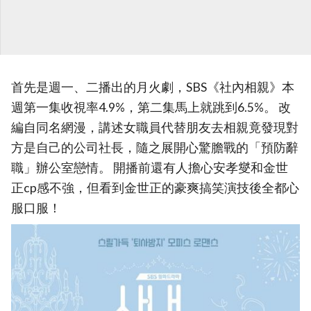
首先是週一、二播出的月火劇，SBS《社內相親》本
週第一集收視率4.9%，第二集馬上就跳到6.5%。 改
編自同名網漫，講述女職員代替朋友去相親竟發現對
方是自己的公司社長，隨之展開心驚膽戰的「預防辭
職」辦公室戀情。 開播前還有人擔心安孝燮和金世
正cp感不強，但看到金世正的豪爽搞笑演技後全都心
服口服！