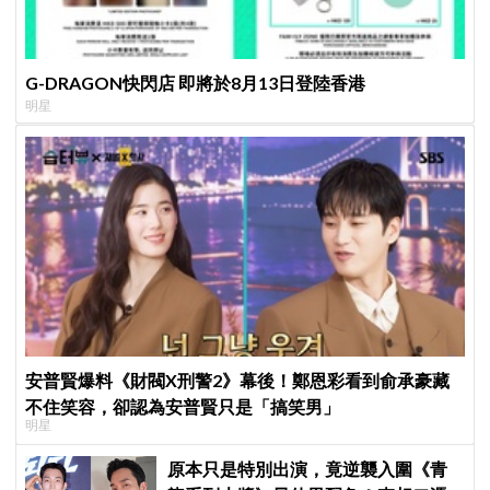
G-DRAGON快閃店 即將於8月13日登陸香港
明星
安普賢爆料《財閥X刑警2》幕後！鄭恩彩看到俞承豪藏
不住笑容，卻認為安普賢只是「搞笑男」
明星
原本只是特別出演，竟逆襲入圍《青