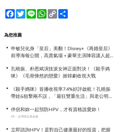
Facebook
Twitter
Line
WhatsApp
Copy
分
Link
享
為您推薦
申敏兒化身「皇后」美翻！Disney+《再婚皇后》
前導海報公開，高貴氣場＋豪華主演陣容讓人超
期待！
孔曉振、朴恩斌演技派女神正面對決！《殺手媽
咪》《毛骨悚然的戀愛》掀韓劇收視大戰
《殺手媽咪》首播收視率7.4%好評啟航！孔曉振
帶娃&狙擊兩不誤，「最狂雙重生活」與老公明追
暗躲
伴侶和妳一起預防HPV，才有資格說愛妳！
PR・台灣癌症基金會
立即諮詢HPV！是對自己健康最好的投資，把握