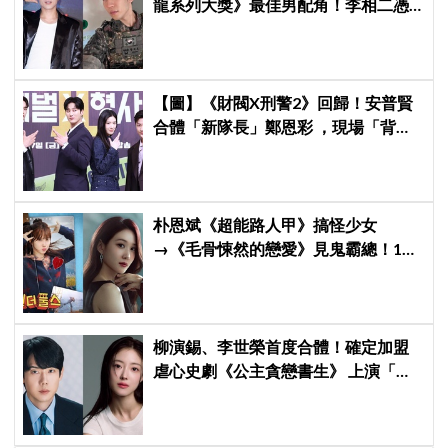
龍系列大獎》最佳男配角！李相二憑
《菜鳥伙房兵》黃錫浩寫下「最強特
別出演」傳奇
【圖】《財閥X刑警2》回歸！安普賢
合體「新隊長」鄭恩彩 ，現場「背靠
背比槍」霸氣爆棚
朴恩斌《超能路人甲》搞怪少女
→《毛骨悚然的戀愛》見鬼霸總！180
度反差演技獲讚「信看演員」
柳演錫、李世榮首度合體！確定加盟
虐心史劇《公主貪戀書生》 上演「朝
鮮版羅密歐與茱麗葉」