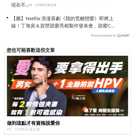
現在不...
PR・台灣癌症基金會
【圖】Netflix 浪漫喜劇《我的荒糖戀愛》即將上
線！丁海寅＆賀營甜蜜亮相製作發表會，甜蜜CP
化學反應引期待
Recommended by
您也可能喜歡這些文章
做到這點才有資格說愛你
PR・台灣癌症基金會