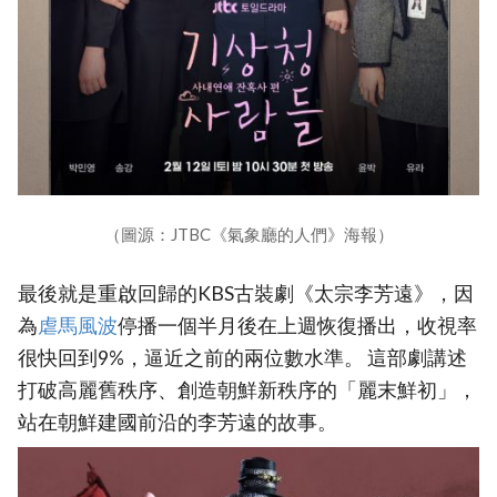
（圖源：JTBC《氣象廳的人們》海報）
最後就是重啟回歸的KBS古裝劇《太宗李芳遠》，因
為
虐馬風波
停播一個半月後在上週恢復播出，收視率
很快回到9%，逼近之前的兩位數水準。 這部劇講述
打破高麗舊秩序、創造朝鮮新秩序的「麗末鮮初」，
站在朝鮮建國前沿的李芳遠的故事。