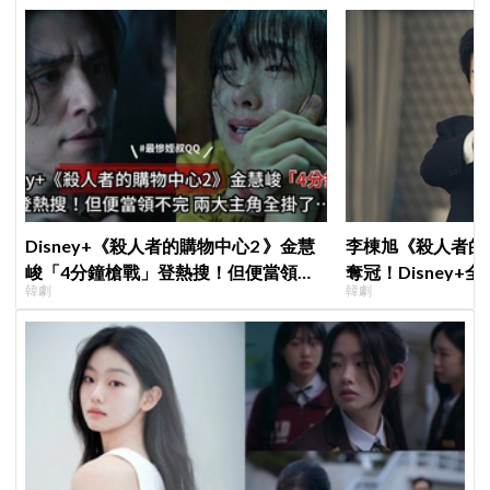
Disney+《殺人者的購物中心2 》金慧
李棟旭《殺人者的
峻「4分鐘槍戰」登熱搜！但便當領不
奪冠！Disney
韓劇
韓劇
完兩大主角全掛了⋯
紀錄