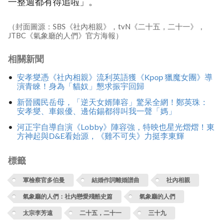
一整週都有得追啦」。
（封面圖源：SBS《社內相親》，tvN《二十五，二十一》，
JTBC《氣象廳的人們》官方海報）
相關新聞
安孝燮憑《社內相親》流利英語獲《Kpop 獵魔女團》導
演青睞！身為「貓奴」懇求振宇回歸
新晉國民岳母，「逆天女婿陣容」驚呆全網！鄭英珠：
安孝燮、車銀優、邊佑錫都得叫我一聲「媽」
河正宇自導自演《Lobby》陣容強，特映也星光熠熠！東
方神起與D&E看始源，《雞不可失》力挺李東輝
標籤
軍檢察官多伯曼
結婚作詞離婚譜曲
社內相親
氣象廳的人們：社內戀愛殘酷史篇
氣象廳的人們
太宗李芳遠
二十五，二十一
三十九