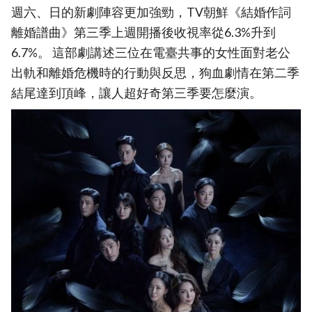
週六、日的新劇陣容更加強勁，TV朝鮮《結婚作詞
離婚譜曲》第三季上週開播後收視率從6.3%升到
6.7%。 這部劇講述三位在電臺共事的女性面對老公
出軌和離婚危機時的行動與反思，狗血劇情在第二季
結尾達到頂峰，讓人超好奇第三季要怎麼演。