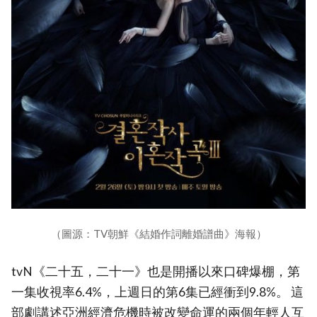
（圖源：TV朝鮮《結婚作詞離婚譜曲》海報）
tvN《二十五，二十一》也是開播以來口碑爆棚，第
一集收視率6.4%，上週日的第6集已經衝到9.8%。 這
部劇講述亞洲經濟危機時被改變命運的兩個年輕人互