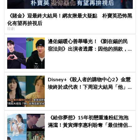
《賭金》迎最終大結局！網友揪最大疑點 朴寶英恐怖黑
化有望再拚視后
韓劇
邊佑錫暖心善舉曝光！《劉在錫的民
宿法則》出演者透露：因他的捐款，
兒童患者順利完成治療
Disney+《殺人者的購物中心2 》金慧
埈終於成代表！下周迎大結局「他」
出現成最大伏筆
《給你夢想》15年初戀重逢粉紅泡泡
滿瀉！黃寅燁李惠利盼奪「最佳情侶
獎」 壁咚畫面極撩人