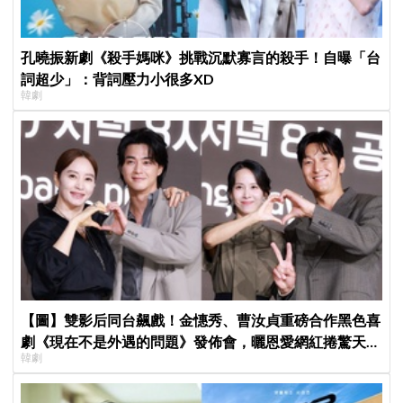
孔曉振新劇《殺手媽咪》挑戰沉默寡言的殺手！自曝「台
詞超少」：背詞壓力小很多XD
韓劇
【圖】雙影后同台飆戲！金憓秀、曹汝貞重磅合作黑色喜
劇《現在不是外遇的問題》發佈會，曬恩愛網紅捲驚天祕
韓劇
密