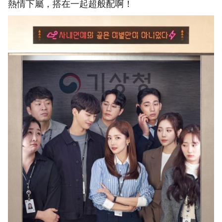
熱情下屬，搭在一起超般配啊！