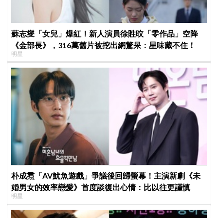
蘇志燮「女兒」爆紅！新人演員徐貹旼「零作品」空降
《金部長》，316萬舊片被挖出網驚呆：星味藏不住！
明星
朴成焄「AV魷魚遊戲」爭議後回歸螢幕！主演新劇《未
婚男女的效率戀愛》首度談復出心情：比以往更謹慎
明星