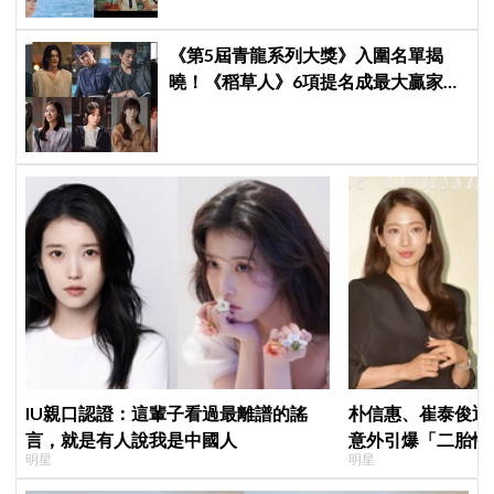
《第5屆青龍系列大獎》入圍名單揭
曉！《稻草人》6項提名成最大贏家，
金宣虎、玄彬爭視帝，高胤禎、金高
銀角逐視后！
IU親口認證：這輩子看過最離譜的謠
朴信惠、崔泰俊迎
言，就是有人說我是中國人
意外引爆「二胎性
明星
明星